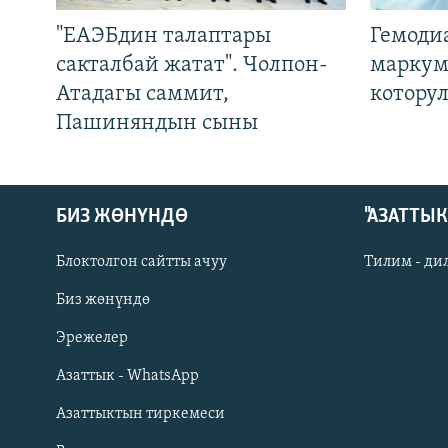
"ЕАЭБдин талаптары
Гемоди
сакталбай жатат". Чолпон-
маркум
Атадагы саммит,
котору
Пашиняндын сыны
БИЗ ЖӨНҮНДӨ
"АЗАТТЫ
Блоктолгон сайтты ачуу
Тилим - ди
Биз жөнүндө
Русский
Эрежелер
Азаттык - WhatsApp
ОНЛАЙН ШЕРИНЕ
Азаттыктын тиркемеси