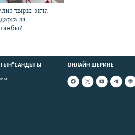
ализ чыры: акча
дарга да
лганбы?
КТЫН" САНДЫГЫ
ОНЛАЙН ШЕРИНЕ
лим