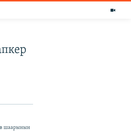
апкер
иев шаарынын