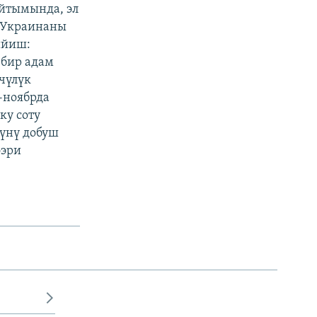
айтымында, эл
л Украинаны
ийиш:
 бир адам
чүлүк
-ноябрда
ку соту
күнү добуш
ээри