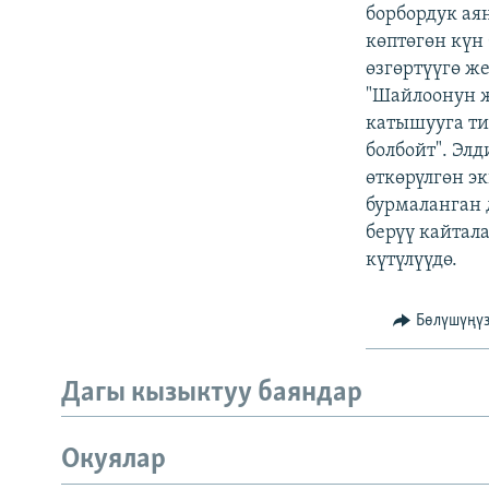
ЭЖЕ-СИҢДИЛЕР
борбордук ая
көптөгөн күн
АЗАТТЫК+
өзгөртүүгө ж
ЫҢГАЙСЫЗ СУРООЛОР
"Шайлоонун ж
катышууга ти
болбойт". Эл
өткөрүлгөн 
бурмаланган 
берүү кайтал
күтүлүүдө.
Бөлүшүңү
Дагы кызыктуу баяндар
Окуялар