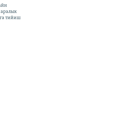
айн
 аралык
га тийиш