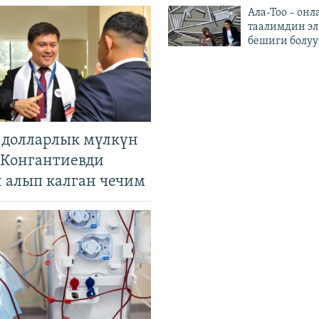
Ала-Тоо – онл
таалимдин эл
бешиги болуу
н долларлык мүлкүн
. Конгантиевди
н алып калган чечим