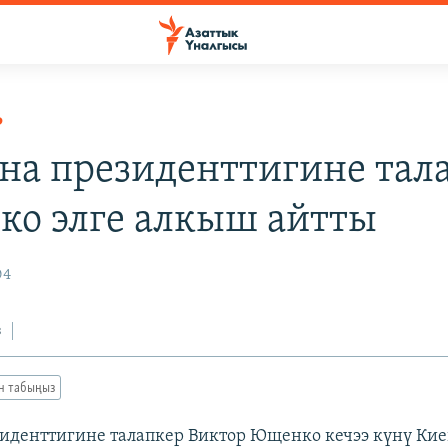
Р
на президенттигине тал
о элге алкыш айтты
04
з
ан табыңыз
иденттигине талапкер Виктор Ющенко кечээ күнү К