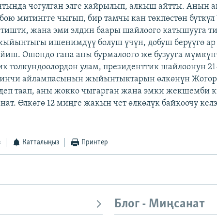
нтында чогулган элге кайрылып, алкыш айтты. Анын 
 бою митингге чыгып, бир тамчы кан төкпөстөн бүткү
етишти, жана эми элдин баары шайлоого катышууга т
ыйынтыгы ишенимдүү болуш үчүн, добуш берүүгө ар
йиш. Ошондо гана аны бурмалоого же бузууга мүмкүн
дик толкундоолордон улам, президенттик шайлоонун 21
экинчи айлампасынын жыйынтыктарын өлкөнүн Жогор
деп таап, аны жокко чыгарган жана эмки жекшемби 
анат. Өлкөгө 12 миңге жакын чет өлкөлүк байкоочу кел
з
Катталыңыз
Принтер
Блог - Миңсанат