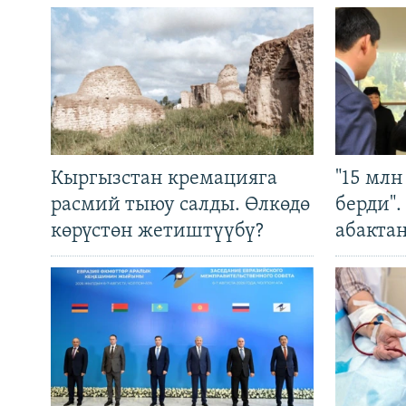
Кыргызстан кремацияга
"15 мл
расмий тыюу салды. Өлкөдө
берди"
көрүстөн жетиштүүбү?
абакта