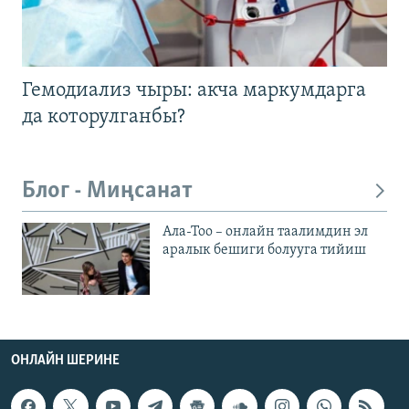
Гемодиализ чыры: акча маркумдарга
да которулганбы?
Блог - Миңсанат
Ала-Тоо – онлайн таалимдин эл
аралык бешиги болууга тийиш
ОНЛАЙН ШЕРИНЕ