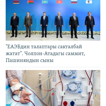
"ЕАЭБдин талаптары сакталбай
жатат". Чолпон-Атадагы саммит,
Пашиняндын сыны