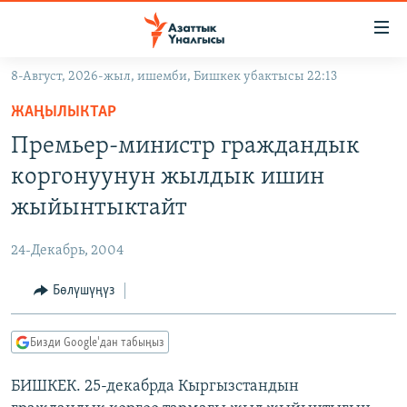
Линктер
Мазмунга
өтүңүз
8-Август, 2026-жыл, ишемби, Бишкек убактысы 22:13
Навигацияга
ЖАҢЫЛЫКТАР
өтүңүз
ЖАҢЫЛЫКТАР
КЫРГЫЗСТАН
Издөөгө
Премьер-министр граждандык
салыңыз
ДҮЙНӨ
КЫРГЫЗСТАН
коргонуунун жылдык ишин
УКРАИНА
САЯСАТ
ДҮЙНӨ
жыйынтыктайт
АТАЙЫН ИЛИКТӨӨ
ЭКОНОМИКА
БОРБОР АЗИЯ
24-Декабрь, 2004
ТВ ПРОГРАММАЛАР
МАДАНИЯТ
Бөлүшүңүз
ПОДКАСТ
БҮГҮН АЗАТТЫКТА
ӨЗГӨЧӨ ПИКИР
ЭКСПЕРТТЕР ТАЛДАЙТ
Бизди Google'дан табыңыз
БИЗ ЖАНА ДҮЙНӨ
Русский
БИШКЕК. 25-декабрда Кыргызстандын
ДАНИСТЕ