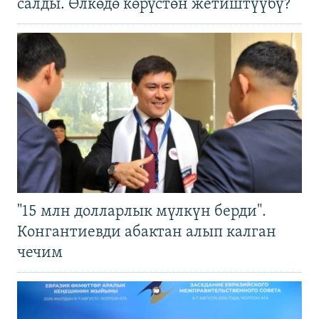
салды. Өлкөдө көрүстөн жетиштүүбү?
"15 млн долларлык мүлкүн берди".
Конгантиевди абактан алып калган
чечим