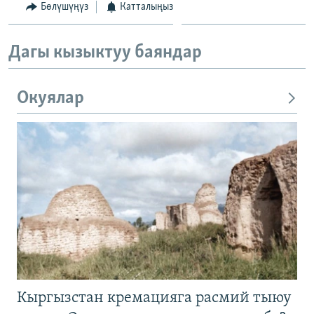
Бөлүшүңүз
Катталыңыз
Дагы кызыктуу баяндар
Окуялар
Кыргызстан кремацияга расмий тыюу