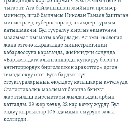
граждандык коргоо тармагы жыл жыйынтыгын
ОНЛАЙН ШЕРИНЕ
ЭЖЕ-СИҢДИЛЕР
чыгарат. Ага байланышкан жыйынга премьер-
министр, штаб башчысы Николай Танаев баштаган
АЗАТТЫК+
министрлер, губернаторлор, акимдер курамы
ЫҢГАЙСЫЗ СУРООЛОР
катышмакчы. Бул тууралуу кыргыз өкмөтүнүн
маалымат кызматы кабарлады. Ал эми Экология
жана өзгөчө кырдаалдар министрлигинин
ЭЕ/АРнун бардык сайттары
кабарлоосуна караганда, жыйындын соңунда
«Барымтадага алынгандарды куткаруу боюнча
антитеррордук биргелешкен аракеттер» деген
темада окуу өтөт. Буга бардык күч
структураларынын өкүлдөрү катышаары күтүлүүдө.
Статистикалык маалымат боюнча быйыл
жаратылыш кырсыктары жылдагыдан арбын
катталды. 39 жер көчкү, 22 кар көчкү жүрдү. Бул
өңдүү кырсыктар 105 адамдын өмүрүнө залал
келтирди.