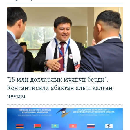
"15 млн долларлык мүлкүн берди".
Конгантиевди абактан алып калган
чечим