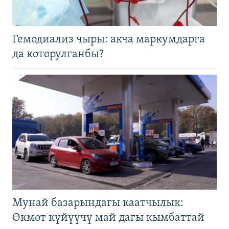
Гемодиализ чыры: акча маркумдарга
да которулганбы?
Мунай базарындагы каатчылык:
Өкмөт күйүүчү май дагы кымбаттай