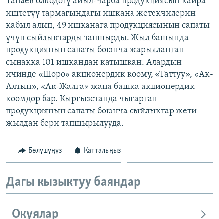
Танаев өлкөдөгү айыл-чарба продукциясын кайра
ОНЛАЙН ШЕРИНЕ
ЭЖЕ-СИҢДИЛЕР
иштетүү тармагындагы ишкана жетекчилерин
кабыл алып, 49 ишканага продукциясынын сапаты
АЗАТТЫК+
үчүн сыйлыктарды тапшырды. Жыл башында
ЫҢГАЙСЫЗ СУРООЛОР
продукциянын сапаты боюнча жарыяланган
сынакка 101 ишкандан катышкан. Алардын
ичинде «Шоро» акционердик коому, «Таттуу», «Ак-
ЭЕ/АРнун бардык сайттары
Алтын», «Ак-Жалга» жана башка акционердик
коомдор бар. Кыргызстанда чыгарган
продукциянын сапаты боюнча сыйлыктар жети
жылдан бери тапшырылууда.
Бөлүшүңүз
Катталыңыз
Дагы кызыктуу баяндар
Окуялар