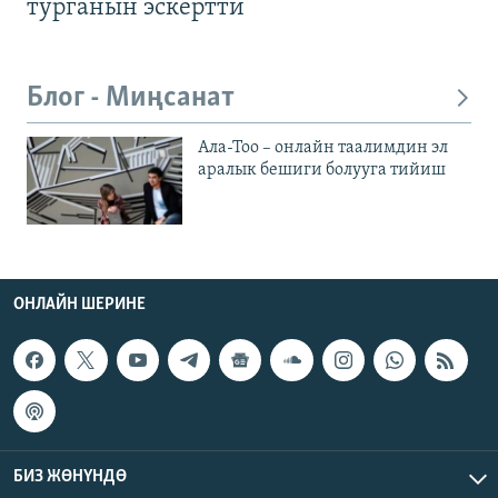
турганын эскертти
Блог - Миңсанат
Ала-Тоо – онлайн таалимдин эл
аралык бешиги болууга тийиш
ОНЛАЙН ШЕРИНЕ
БИЗ ЖӨНҮНДӨ