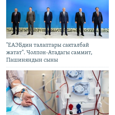
"ЕАЭБдин талаптары сакталбай
жатат". Чолпон-Атадагы саммит,
Пашиняндын сыны