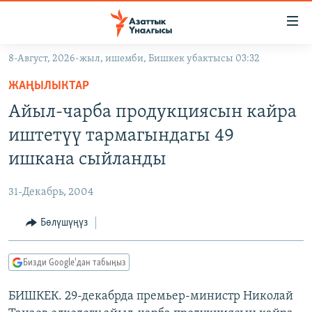
Линктер
Мазмунга
өтүңүз
8-Август, 2026-жыл, ишемби, Бишкек убактысы 03:32
Навигацияга
ЖАҢЫЛЫКТАР
өтүңүз
ЖАҢЫЛЫКТАР
КЫРГЫЗСТАН
Издөөгө
Айыл-чарба продукциясын кайра
салыңыз
ДҮЙНӨ
КЫРГЫЗСТАН
иштетүү тармагындагы 49
УКРАИНА
САЯСАТ
ДҮЙНӨ
ишкана сыйланды
АТАЙЫН ИЛИКТӨӨ
ЭКОНОМИКА
БОРБОР АЗИЯ
31-Декабрь, 2004
ТВ ПРОГРАММАЛАР
МАДАНИЯТ
Бөлүшүңүз
ПОДКАСТ
БҮГҮН АЗАТТЫКТА
ӨЗГӨЧӨ ПИКИР
ЭКСПЕРТТЕР ТАЛДАЙТ
Бизди Google'дан табыңыз
БИЗ ЖАНА ДҮЙНӨ
Русский
БИШКЕК. 29-декабрда премьер-министр Николай
ДАНИСТЕ