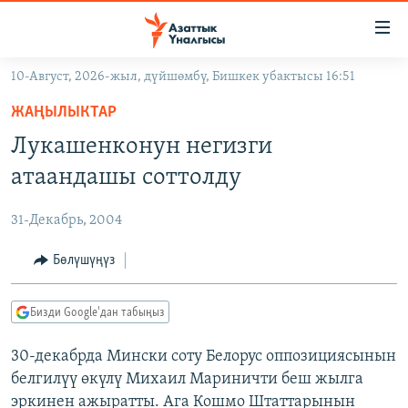
Линктер
Мазмунга
өтүңүз
10-Август, 2026-жыл, дүйшөмбү, Бишкек убактысы 16:51
Навигацияга
ЖАҢЫЛЫКТАР
өтүңүз
ЖАҢЫЛЫКТАР
КЫРГЫЗСТАН
Издөөгө
Лукашенконун негизги
салыңыз
ДҮЙНӨ
КЫРГЫЗСТАН
атаандашы соттолду
УКРАИНА
САЯСАТ
ДҮЙНӨ
31-Декабрь, 2004
АТАЙЫН ИЛИКТӨӨ
ЭКОНОМИКА
БОРБОР АЗИЯ
ТВ ПРОГРАММАЛАР
Бөлүшүңүз
МАДАНИЯТ
ПОДКАСТ
БҮГҮН АЗАТТЫКТА
Бизди Google'дан табыңыз
ӨЗГӨЧӨ ПИКИР
ЭКСПЕРТТЕР ТАЛДАЙТ
30-декабрда Мински соту Белорус оппозициясынын
БИЗ ЖАНА ДҮЙНӨ
Русский
белгилүү өкүлү Михаил Мариничти беш жылга
ДАНИСТЕ
эркинен ажыратты. Ага Кошмо Штаттарынын