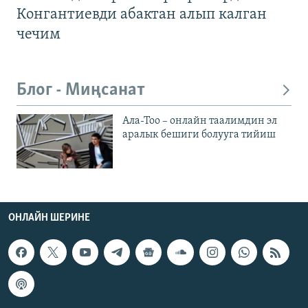
Конгантиевди абактан алып калган
чечим
Блог - Миңсанат
Ала-Тоо – онлайн таалимдин эл
аралык бешиги болууга тийиш
ОНЛАЙН ШЕРИНЕ