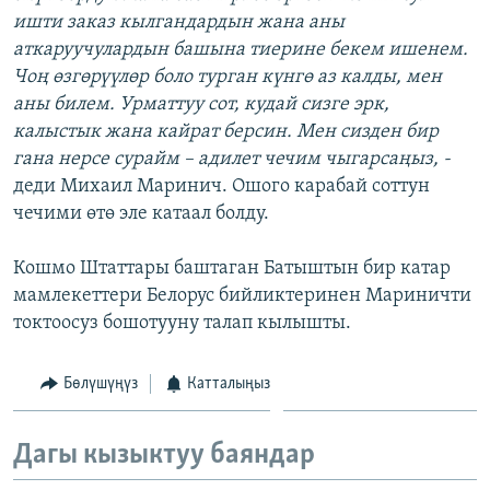
ишти заказ кылгандардын жана аны
аткаруучулардын башына тиерине бекем ишенем.
Чоң өзгөрүүлөр боло турган күнгө аз калды, мен
аны билем. Урматтуу сот, кудай сизге эрк,
калыстык жана кайрат берсин. Мен сизден бир
гана нерсе сурайм – адилет чечим чыгарсаңыз, -
деди Михаил Маринич. Ошого карабай соттун
чечими өтө эле катаал болду.
Кошмо Штаттары баштаган Батыштын бир катар
мамлекеттери Белорус бийликтеринен Мариничти
токтоосуз бошотууну талап кылышты.
Бөлүшүңүз
Катталыңыз
Дагы кызыктуу баяндар