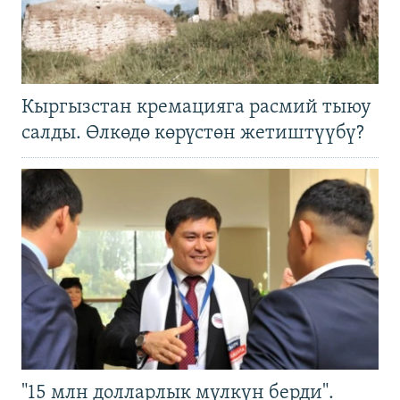
Кыргызстан кремацияга расмий тыюу
салды. Өлкөдө көрүстөн жетиштүүбү?
"15 млн долларлык мүлкүн берди".