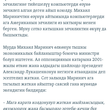
элчилигине тийешелүү компьютерди өзүнө
ОНЛАЙН ШЕРИНЕ
ЭЖЕ-СИҢДИЛЕР
энчилеп алган деген айып коюлду. Михаил
АЗАТТЫК+
Мариничтин өзүнүн айтымында компьютерлерди
ЫҢГАЙСЫЗ СУРООЛОР
ага Американын элчилиги өз ыктыяры менен
берген. Муну сотко катышкан элчиликтин өкүлү да
бышыктады.
ЭЕ/АРнун бардык сайттары
Мурда Михаил Маринич өлкөнүн тышкы
экономикалык байланыштар боюнча министри
болуп иштеген. Ал оппозициянын катарына 2001-
жылы өткөн жана алдыдагы шайлоодо президент
Александр Лукашенконун негизги атаандашы деп
эсептелип жаткан. Сот залында Маринич ага
тагылып жаткан айыптар саясий гана мүнөздө
экендигин билдирди:
–
Мага карата колдонулуп жаткан мыйзамсыздык,
өкүмзордук жана басмырлоо эртеби-кечпи бул