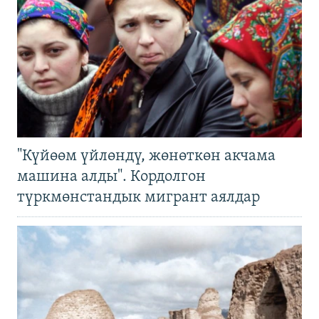
"Күйөөм үйлөндү, жөнөткөн акчама
машина алды". Кордолгон
түркмөнстандык мигрант аялдар