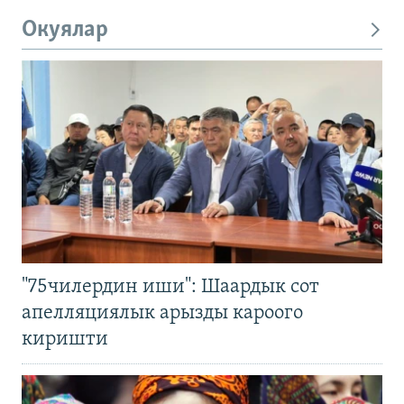
Окуялар
"75чилердин иши": Шаардык сот
апелляциялык арызды кароого
киришти