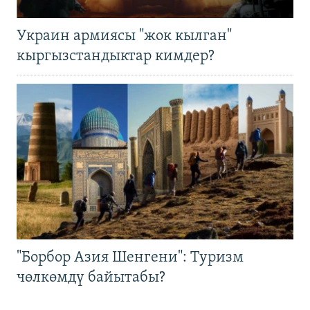
Украин армиясы "жок кылган"
кыргызстандыктар кимдер?
"Борбор Азия Шенгени": Туризм
чөлкөмдү байытабы?