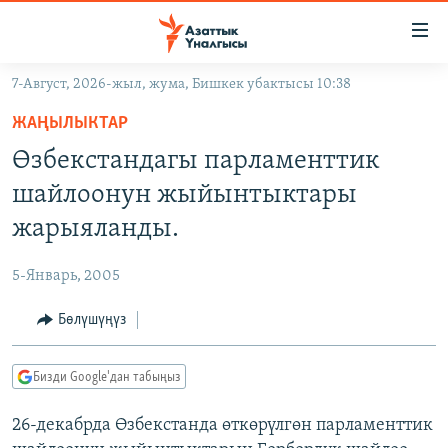
Линктер
Мазмунга
өтүңүз
7-Август, 2026-жыл, жума, Бишкек убактысы 10:38
Навигацияга
ЖАҢЫЛЫКТАР
өтүңүз
ЖАҢЫЛЫКТАР
КЫРГЫЗСТАН
Издөөгө
Өзбекстандагы парламенттик
салыңыз
ДҮЙНӨ
КЫРГЫЗСТАН
шайлоонун жыйынтыктары
УКРАИНА
САЯСАТ
ДҮЙНӨ
жарыяланды.
АТАЙЫН ИЛИКТӨӨ
ЭКОНОМИКА
БОРБОР АЗИЯ
5-Январь, 2005
ТВ ПРОГРАММАЛАР
МАДАНИЯТ
Бөлүшүңүз
ПОДКАСТ
БҮГҮН АЗАТТЫКТА
ӨЗГӨЧӨ ПИКИР
ЭКСПЕРТТЕР ТАЛДАЙТ
Бизди Google'дан табыңыз
БИЗ ЖАНА ДҮЙНӨ
Русский
26-декабрда Өзбекстанда өткөрүлгөн парламенттик
ДАНИСТЕ