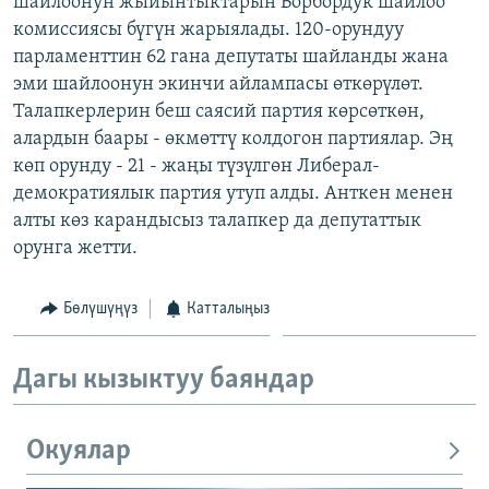
шайлоонун жыйынтыктарын Борбордук шайлоо
ОНЛАЙН ШЕРИНЕ
ЭЖЕ-СИҢДИЛЕР
комиссиясы бүгүн жарыялады. 120-орундуу
парламенттин 62 гана депутаты шайланды жана
АЗАТТЫК+
эми шайлоонун экинчи айлампасы өткөрүлөт.
ЫҢГАЙСЫЗ СУРООЛОР
Талапкерлерин беш саясий партия көрсөткөн,
алардын баары - өкмөттү колдогон партиялар. Эң
көп орунду - 21 - жаңы түзүлгөн Либерал-
ЭЕ/АРнун бардык сайттары
демократиялык партия утуп алды. Анткен менен
алты көз карандысыз талапкер да депутаттык
орунга жетти.
Бөлүшүңүз
Катталыңыз
Дагы кызыктуу баяндар
Окуялар