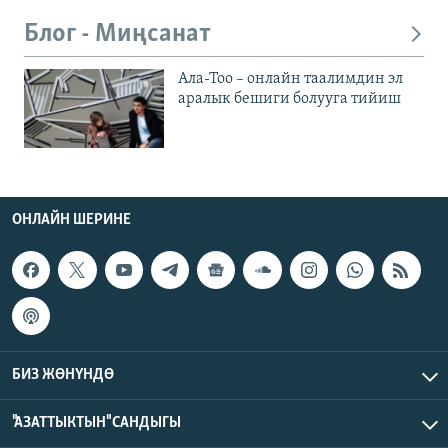
Блог - Миңсанат
Ала-Тоо – онлайн таалимдин эл
аралык бешиги болууга тийиш
ОНЛАЙН ШЕРИНЕ
БИЗ ЖӨНҮНДӨ
"АЗАТТЫКТЫН" САНДЫГЫ