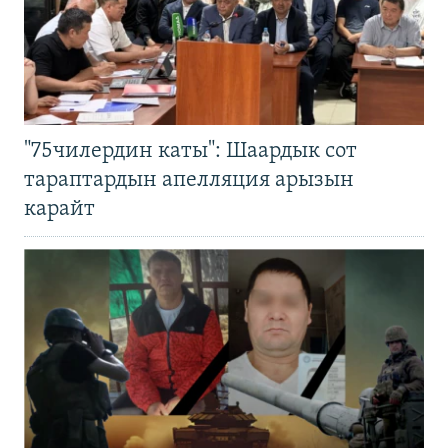
"75чилердин каты": Шаардык сот
тараптардын апелляция арызын
карайт