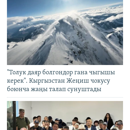
"Толук даяр болгондор гана чыгышы
керек". Кыргызстан Жеңиш чокусу
боюнча жаңы талап сунуштады