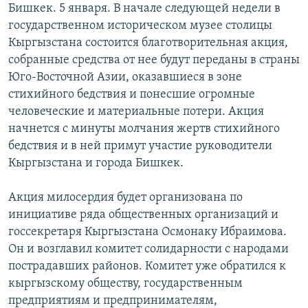
Бишкек. 5 января. В начале следующей недели в
ОНЛАЙН ШЕРИНЕ
ЭЖЕ-СИҢДИЛЕР
государственном историческом музее столицы
АЗАТТЫК+
Кыргызстана состоится благотворительная акция,
собранные средства от нее будут переданы в страны
ЫҢГАЙСЫЗ СУРООЛОР
Юго-Восточной Азии, оказавшиеся в зоне
стихийного бедствия и понесшие огромные
ЭЕ/АРнун бардык сайттары
человеческие и материальные потери. Акция
начнется с минуты молчания жертв стихийного
бедствия и в ней примут участие руководители
Кыргызстана и города Бишкек.
Акция милосердия будет организована по
инициативе ряда общественных организаций и
госсекретаря Кыргызстана Осмонаку Ибраимова.
Он и возглавил комитет солидарности с народами
пострадавших районов. Комитет уже обратился к
кыргызскому обществу, государственным
предприятиям и предпринимателям,