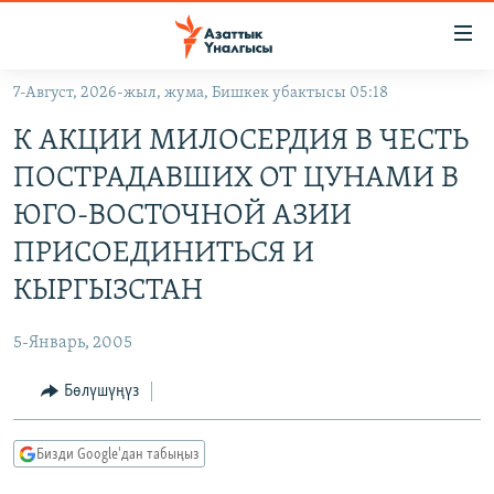
Линктер
Мазмунга
өтүңүз
7-Август, 2026-жыл, жума, Бишкек убактысы 05:18
Навигацияга
ЖАҢЫЛЫКТАР
өтүңүз
К АКЦИИ МИЛОСЕРДИЯ В ЧЕСТЬ
КЫРГЫЗСТАН
Издөөгө
ПОСТРАДАВШИХ ОТ ЦУНАМИ В
салыңыз
ДҮЙНӨ
КЫРГЫЗСТАН
ЮГО-ВОСТОЧНОЙ АЗИИ
УКРАИНА
САЯСАТ
ДҮЙНӨ
ПРИСОЕДИНИТЬСЯ И
АТАЙЫН ИЛИКТӨӨ
ЭКОНОМИКА
БОРБОР АЗИЯ
КЫРГЫЗСТАН
ТВ ПРОГРАММАЛАР
МАДАНИЯТ
5-Январь, 2005
ПОДКАСТ
БҮГҮН АЗАТТЫКТА
Бөлүшүңүз
ӨЗГӨЧӨ ПИКИР
ЭКСПЕРТТЕР ТАЛДАЙТ
БИЗ ЖАНА ДҮЙНӨ
Русский
Бизди Google'дан табыңыз
ДАНИСТЕ