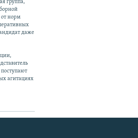
ая группа,
ыборной
 от норм
оперативных
кандидат даже
ации,
едставитель
 поступают
ых агитациях