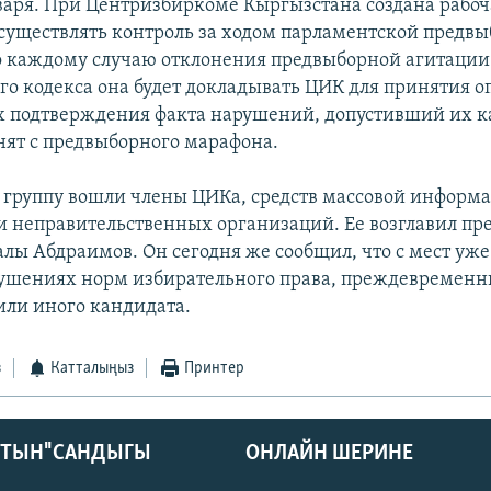
варя. При Центризбиркоме Кыргызстана создана рабоч
существлять контроль за ходом парламентской предв
 каждому случаю отклонения предвыборной агитации
го кодекса она будет докладывать ЦИК для принятия 
ях подтверждения факта нарушений, допустивший их 
нят с предвыборного марафона.
ю группу вошли члены ЦИКа, средств массовой информ
и неправительственных организаций. Ее возглавил пр
лы Абдраимов. Он сегодня же сообщил, что с мест уже
ушениях норм избирательного права, преждевременн
 или иного кандидата.
з
Катталыңыз
Принтер
КТЫН" САНДЫГЫ
ОНЛАЙН ШЕРИНЕ