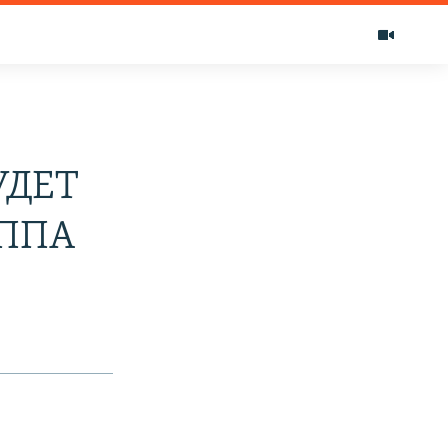
УДЕТ
УППА