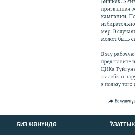
ЭЖЕ-СИҢДИЛЕР
Бишкек. 5 ян
призванная о
АЗАТТЫК+
кампании. По
ЫҢГАЙСЫЗ СУРООЛОР
избирательно
мер. В случа
может быть с
В эту рабочу
представител
ЦИКа Туйгуна
жалобы о нар
в пользу того
Бөлүшүңү
БИЗ ЖӨНҮНДӨ
"АЗАТТЫ