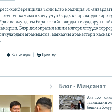
ресс-конференцияда Тони Блэр коалиция 30-январда
ө өтүшүн камсыз кылуу үчүн бардык чараларды көрө 
рак коомундагы бардык тайпалардын өкүлдөрүн шай
акырып, Блэр демократия ишин илгерилетүүдө терро
оңчулардын ырайымсыз, мыкаачы аракеттери каскак 
.
з
Катталыңыз
Принтер
Блог - Миңсанат
Ала-Тоо – онл
таалимдин эл
бешиги болуу