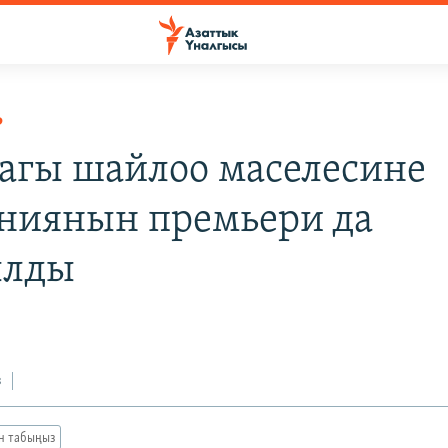
Р
агы шайлоо маселесине
ниянын премьери да
ылды
з
ан табыңыз