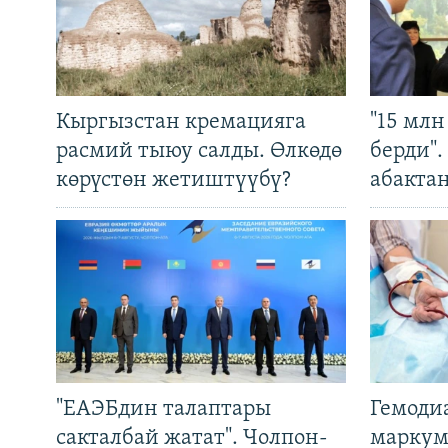
Кыргызстан кремацияга
"15 мл
расмий тыюу салды. Өлкөдө
берди"
көрүстөн жетиштүүбү?
абакта
"ЕАЭБдин талаптары
Гемоди
сакталбай жатат". Чолпон-
маркум