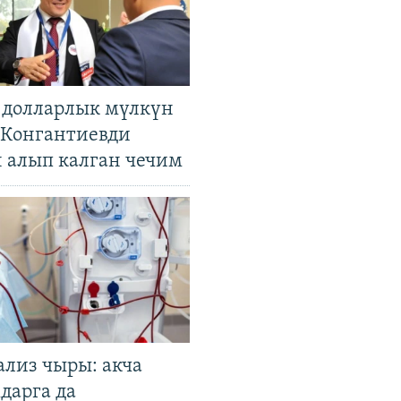
н долларлык мүлкүн
. Конгантиевди
н алып калган чечим
ализ чыры: акча
дарга да