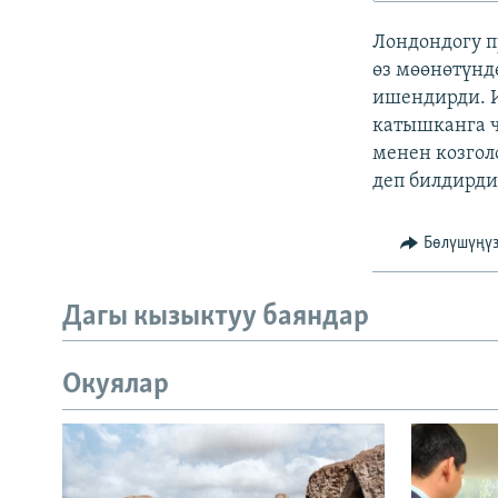
ЭЖЕ-СИҢДИЛЕР
Лондондогу п
АЗАТТЫК+
өз мөөнөтүнд
ЫҢГАЙСЫЗ СУРООЛОР
ишендирди. И
катышканга ч
менен козгол
деп билдирди
Бөлүшүңү
Дагы кызыктуу баяндар
Окуялар