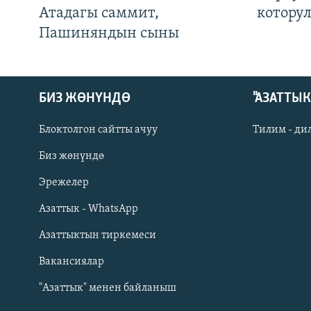
Атадагы саммит,
котору
Пашиняндын сыны
БИЗ ЖӨНҮНДӨ
"АЗАТТЫ
Блоктолгон сайтты ачуу
Тилим - ди
Биз жөнүндө
Русский
Эрежелер
Азаттык - WhatsApp
ОНЛАЙН ШЕРИНЕ
Азаттыктын тиркемеси
Вакансиялар
"Азаттык" менен байланыш
ЭЕ/АРнун бардык сайттары