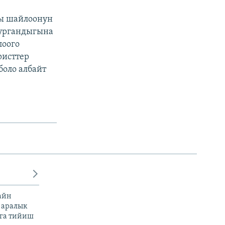
гы шайлоонун
тургандыгына
лоого
ристтер
боло албайт
айн
 аралык
га тийиш