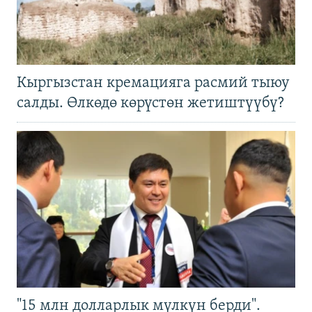
Кыргызстан кремацияга расмий тыюу
салды. Өлкөдө көрүстөн жетиштүүбү?
"15 млн долларлык мүлкүн берди".