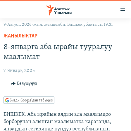
Линктер
Мазмунга
өтүңүз
9-Август, 2026-жыл, жекшемби, Бишкек убактысы 19:31
Навигацияга
ЖАҢЫЛЫКТАР
өтүңүз
ЖАҢЫЛЫКТАР
КЫРГЫЗСТАН
Издөөгө
8-январга аба ырайы тууралуу
салыңыз
ДҮЙНӨ
КЫРГЫЗСТАН
маалымат
УКРАИНА
САЯСАТ
ДҮЙНӨ
7-Январь, 2005
АТАЙЫН ИЛИКТӨӨ
ЭКОНОМИКА
БОРБОР АЗИЯ
ТВ ПРОГРАММАЛАР
Бөлүшүңүз
МАДАНИЯТ
ПОДКАСТ
БҮГҮН АЗАТТЫКТА
Бизди Google'дан табыңыз
ӨЗГӨЧӨ ПИКИР
ЭКСПЕРТТЕР ТАЛДАЙТ
БИШКЕК. Аба ырайын алдын ала маалымдоо
БИЗ ЖАНА ДҮЙНӨ
Русский
борборунан алынган маалыматка караганда,
ДАНИСТЕ
январдын сегизинде күндүз республиканын