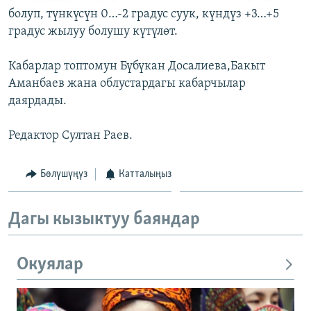
болуп, түнкүсүн 0…-2 градус суук, күндүз +3…+5
градус жылуу болушу күтүлөт.
Кабарлар топтомун Бүбүкан Досалиева,Бакыт
Аманбаев жана облустардагы кабарчылар
даярдады.
Редактор Султан Раев.
Бөлүшүңүз
Катталыңыз
Дагы кызыктуу баяндар
Окуялар