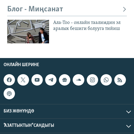
Блог - Миңсанат
Ала-Тоо – онлайн таалимдин эл
аралык бешиги болууга тийиш
ОНЛАЙН ШЕРИНЕ
БИЗ ЖӨНҮНДӨ
"АЗАТТЫКТЫН" САНДЫГЫ