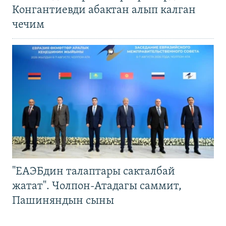
Конгантиевди абактан алып калган
чечим
"ЕАЭБдин талаптары сакталбай
жатат". Чолпон-Атадагы саммит,
Пашиняндын сыны