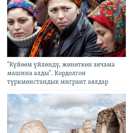
"Күйөөм үйлөндү, жөнөткөн акчама
машина алды". Кордолгон
түркмөнстандык мигрант аялдар