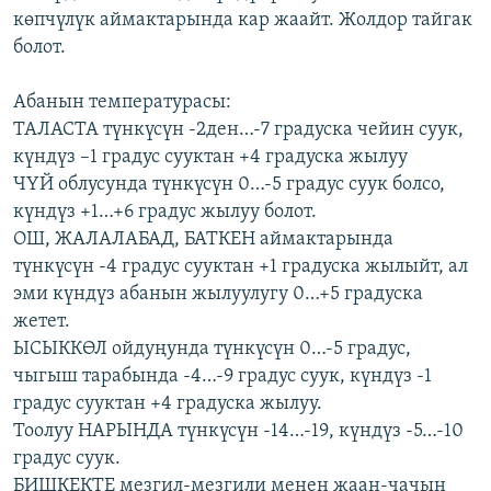
көпчүлүк аймактарында кар жаайт. Жолдор тайгак
ОНЛАЙН ШЕРИНЕ
ЭЖЕ-СИҢДИЛЕР
болот.
АЗАТТЫК+
ЫҢГАЙСЫЗ СУРООЛОР
Абанын температурасы:
ТАЛАСТА түнкүсүн -2ден…-7 градуска чейин суук,
күндүз –1 градус сууктан +4 градуска жылуу
ЭЕ/АРнун бардык сайттары
ЧҮЙ облусунда түнкүсүн 0…-5 градус суук болсо,
күндүз +1…+6 градус жылуу болот.
ОШ, ЖАЛАЛАБАД, БАТКЕН аймактарында
түнкүсүн -4 градус сууктан +1 градуска жылыйт, ал
эми күндүз абанын жылуулугу 0…+5 градуска
жетет.
ЫСЫККӨЛ ойдуңунда түнкүсүн 0…-5 градус,
чыгыш тарабында -4…-9 градус суук, күндүз -1
градус сууктан +4 градуска жылуу.
Тоолуу НАРЫНДА түнкүсүн -14…-19, күндүз -5…-10
градус суук.
БИШКЕКТЕ мезгил-мезгили менен жаан-чачын