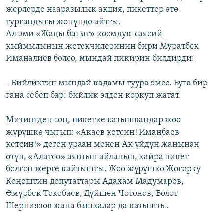
жерлерде нааразылык акция, пикеттер өтө
тургандыгы жөнүндө айтты.
Ал эми «Жаңы багыт» коомдук-саясий
кыймылынын жетекчилеринин бири Муратбек
Иманалиев болсо, мындай пикирин билдирди:
- Бийликтин мындай кадамы туура эмес. Буга бир
гана себеп бар: бийлик элден коркуп жатат.
Митингден соң, пикетке катышкандар жөө
жүрүшкө чыгып: «Акаев кетсин! Иманбаев
кетсин!» деген ураан менен Ак үйдүн жанынан
өтүп, «Алатоо» аянтын айланып, кайра пикет
болгон жерге кайтышты. Жөө жүрүшкө Жогорку
Кеңештин депутаттары Адахам Мадумаров,
Өмүрбек Текебаев, Дүйшөн Чотонов, Болот
Шерниязов жана башкалар да катышты.