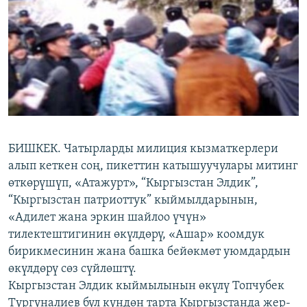
ОНЛАЙН ШЕРИНЕ
ЭЖЕ-СИҢДИЛЕР
АЗАТТЫК+
ЫҢГАЙСЫЗ СУРООЛОР
ЭЕ/АРнун бардык сайттары
БИШКЕК. Чатырларды милиция кызматкерлери
алып кеткен соң, пикеттин катышуучулары митинг
өткөрүшүп, «Атажурт», “Кыргызстан Элдик”,
“Кыргызстан патриоттук” кыймылдарынын,
«Адилет жана эркин шайлоо үчүн»
тилектештигинин өкүлдөрү, «Ашар» коомдук
бирикмесинин жана башка бейөкмөт уюмдардын
өкүлдөрү сөз сүйлөштү.
Кыргызстан Элдик кыймылынын өкүлү Топчубек
Тургуналиев бул күндөн тарта Кыргызстанда жер-