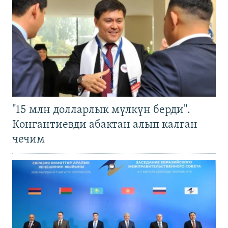
"15 млн долларлык мүлкүн берди".
Конгантиевди абактан алып калган
чечим