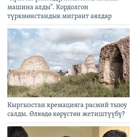
машина алды". Кордолгон
түркмөнстандык мигрант аялдар
Кыргызстан кремацияга расмий тыюу
салды. Өлкөдө көрүстөн жетиштүүбү?