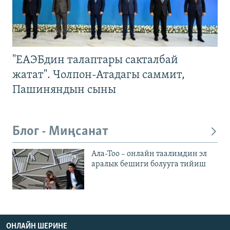
"ЕАЭБдин талаптары сакталбай
жатат". Чолпон-Атадагы саммит,
Пашиняндын сыны
Блог - Миңсанат
Ала-Тоо – онлайн таалимдин эл
аралык бешиги болууга тийиш
ОНЛАЙН ШЕРИНЕ