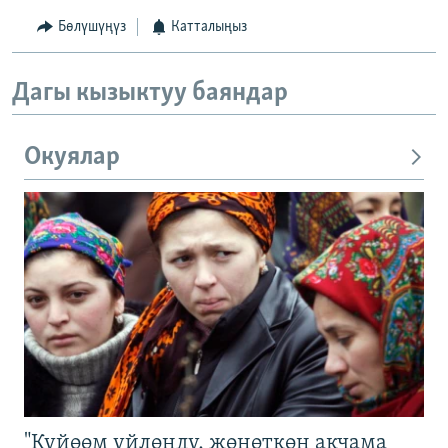
Бөлүшүңүз
Катталыңыз
Дагы кызыктуу баяндар
Окуялар
"Күйөөм үйлөндү, жөнөткөн акчама