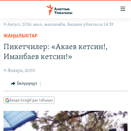
Линктер
Мазмунга
өтүңүз
9-Август, 2026-жыл, жекшемби, Бишкек убактысы 14:39
Навигацияга
ЖАҢЫЛЫКТАР
өтүңүз
ЖАҢЫЛЫКТАР
КЫРГЫЗСТАН
Издөөгө
Пикетчилер: «Акаев кетсин!,
салыңыз
ДҮЙНӨ
КЫРГЫЗСТАН
Иманбаев кетсин!»
УКРАИНА
САЯСАТ
ДҮЙНӨ
9-Январь, 2005
АТАЙЫН ИЛИКТӨӨ
ЭКОНОМИКА
БОРБОР АЗИЯ
ТВ ПРОГРАММАЛАР
Бөлүшүңүз
МАДАНИЯТ
ПОДКАСТ
БҮГҮН АЗАТТЫКТА
Бизди Google'дан табыңыз
ӨЗГӨЧӨ ПИКИР
ЭКСПЕРТТЕР ТАЛДАЙТ
БИЗ ЖАНА ДҮЙНӨ
Русский
ДАНИСТЕ