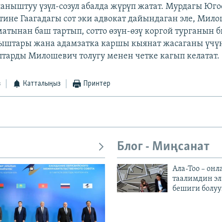
ланыштуу үзүл-созул абалда жүрүп жатат. Мурдагы Юг
тине Гаагадагы сот эки адвокат дайындаган эле, Мил
атынан баш тартып, сотто өзүн-өзү коргой турганын 
ыштары жана адамзатка каршы кыянат жасаганы үчүн
тарды Милошевич толугу менен четке кагып келатат.
з
Катталыңыз
Принтер
Блог - Миңсанат
Ала-Тоо – онл
таалимдин эл
бешиги болуу