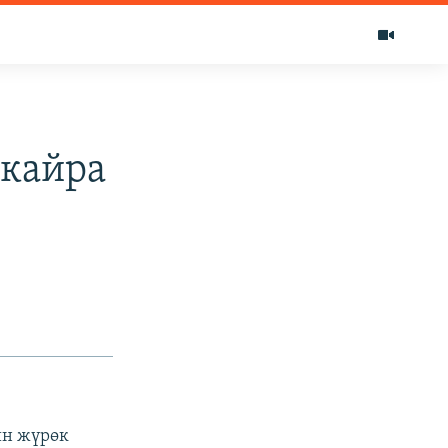
 кайра
ин жүрөк