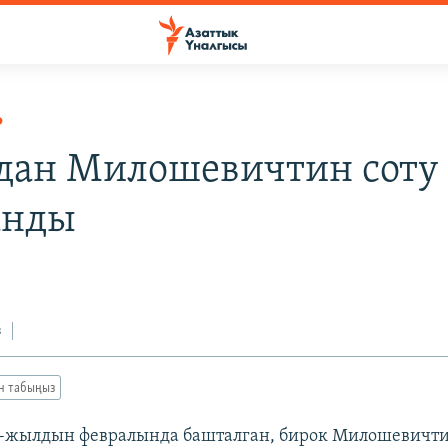
Р
дан Милошевичтин соту
анды
з
ан табыңыз
2-жылдын февралында башталган, бирок Милошевичт