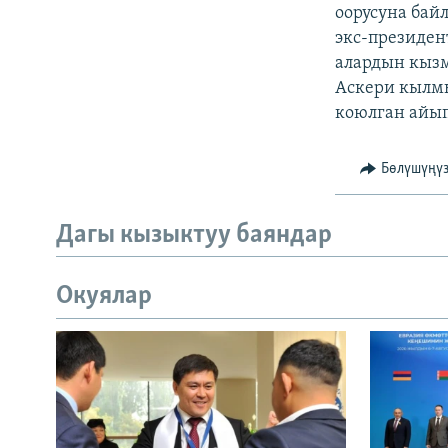
ЭЖЕ-СИҢДИЛЕР
оорусуна бай
экс-президен
АЗАТТЫК+
алардын кызм
ЫҢГАЙСЫЗ СУРООЛОР
Аскери кылм
коюлган айып
Бөлүшүңү
Дагы кызыктуу баяндар
Окуялар