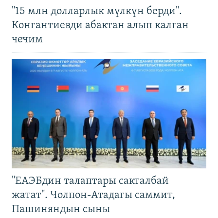
"15 млн долларлык мүлкүн берди".
Конгантиевди абактан алып калган
чечим
"ЕАЭБдин талаптары сакталбай
жатат". Чолпон-Атадагы саммит,
Пашиняндын сыны