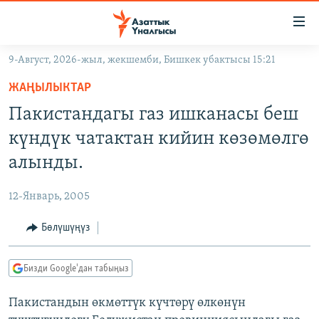
Линктер
Мазмунга
өтүңүз
9-Август, 2026-жыл, жекшемби, Бишкек убактысы 15:21
Навигацияга
ЖАҢЫЛЫКТАР
өтүңүз
ЖАҢЫЛЫКТАР
КЫРГЫЗСТАН
Издөөгө
Пакистандагы газ ишканасы беш
салыңыз
ДҮЙНӨ
КЫРГЫЗСТАН
күндүк чатактан кийин көзөмөлгө
УКРАИНА
САЯСАТ
ДҮЙНӨ
алынды.
АТАЙЫН ИЛИКТӨӨ
ЭКОНОМИКА
БОРБОР АЗИЯ
12-Январь, 2005
ТВ ПРОГРАММАЛАР
МАДАНИЯТ
Бөлүшүңүз
ПОДКАСТ
БҮГҮН АЗАТТЫКТА
ӨЗГӨЧӨ ПИКИР
ЭКСПЕРТТЕР ТАЛДАЙТ
Бизди Google'дан табыңыз
БИЗ ЖАНА ДҮЙНӨ
Русский
Пакистандын өкмөттүк күчтөрү өлкөнүн
ДАНИСТЕ