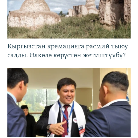
Кыргызстан кремацияга расмий тыюу
салды. Өлкөдө көрүстөн жетиштүүбү?