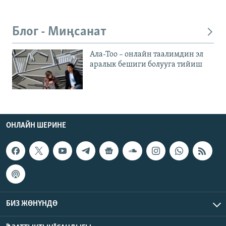
Блог - Миңсанат
Ала-Тоо – онлайн таалимдин эл
аралык бешиги болууга тийиш
ОНЛАЙН ШЕРИНЕ
БИЗ ЖӨНҮНДӨ