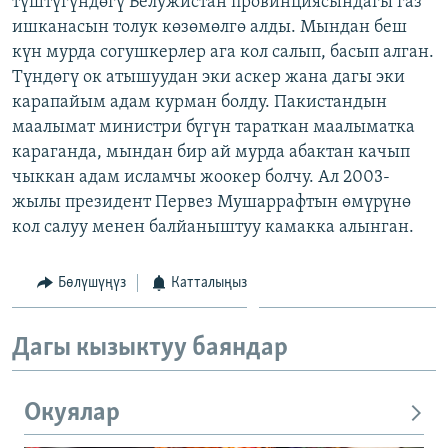
түштүгүндөгү Белужистан провинциясындагы газ
ОНЛАЙН ШЕРИНЕ
ЭЖЕ-СИҢДИЛЕР
ишканасын толук көзөмөлгө алды. Мындан беш
күн мурда согушкерлер ага кол салып, басып алган.
АЗАТТЫК+
Түндөгү ок атышуудан эки аскер жана дагы эки
ЫҢГАЙСЫЗ СУРООЛОР
карапайым адам курман болду. Пакистандын
маалымат министри бүгүн тараткан маалыматка
караганда, мындан бир ай мурда абактан качып
ЭЕ/АРнун бардык сайттары
чыккан адам исламчы жоокер болчу. Ал 2003-
жылы президент Первез Мушаррафтын өмүрүнө
кол салуу менен балйаныштуу камакка алынган.
Бөлүшүңүз
Катталыңыз
Дагы кызыктуу баяндар
Окуялар