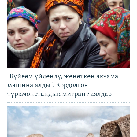
"Күйөөм үйлөндү, жөнөткөн акчама
машина алды". Кордолгон
түркмөнстандык мигрант аялдар