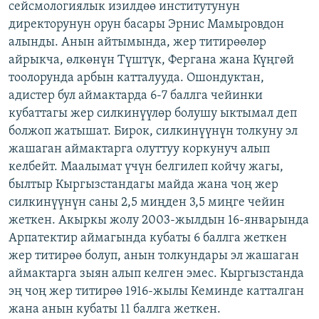
сейсмологиялык изилдөө институтунун
ОНЛАЙН ШЕРИНЕ
ЭЖЕ-СИҢДИЛЕР
директорунун орун басары Эрнис Мамыровдон
АЗАТТЫК+
алынды. Анын айтымында, жер титирөөлөр
айрыкча, өлкөнүн Түштүк, Фергана жана Күңгөй
ЫҢГАЙСЫЗ СУРООЛОР
тоолорунда арбын катталууда. Ошондуктан,
адистер бул аймактарда 6-7 баллга чейинки
ЭЕ/АРнун бардык сайттары
кубаттагы жер силкинүүлөр болушу ыктымал деп
болжоп жатышат. Бирок, силкинүүнүн толкуну эл
жашаган аймактарга олуттуу коркунуч алып
келбейт. Маалымат үчүн белгилеп койчу жагы,
былтыр Кыргызстандагы майда жана чоң жер
силкинүүнүн саны 2,5 миңден 3,5 миңге чейин
жеткен. Акыркы жолу 2003-жылдын 16-январында
Арпатектир аймагында кубаты 6 баллга жеткен
жер титирөө болуп, анын толкундары эл жашаган
аймактарга зыян алып келген эмес. Кыргызстанда
эң чоң жер титирөө 1916-жылы Кеминде катталган
жана анын кубаты 11 баллга жеткен.