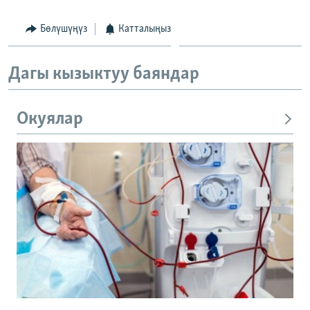
Бөлүшүңүз
Катталыңыз
Дагы кызыктуу баяндар
Окуялар