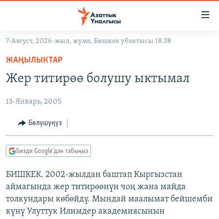
Линктер
Мазмунга
өтүңүз
7-Август, 2026-жыл, жума, Бишкек убактысы 18:38
Навигацияга
ЖАҢЫЛЫКТАР
өтүңүз
ЖАҢЫЛЫКТАР
КЫРГЫЗСТАН
Издөөгө
Жер титирөө болушу ыктымал
салыңыз
ДҮЙНӨ
КЫРГЫЗСТАН
13-Январь, 2005
УКРАИНА
САЯСАТ
ДҮЙНӨ
АТАЙЫН ИЛИКТӨӨ
ЭКОНОМИКА
БОРБОР АЗИЯ
Бөлүшүңүз
ТВ ПРОГРАММАЛАР
МАДАНИЯТ
Бизди Google'дан табыңыз
ПОДКАСТ
БҮГҮН АЗАТТЫКТА
БИШКЕК. 2002-жылдан баштап Кыргызстан
ӨЗГӨЧӨ ПИКИР
ЭКСПЕРТТЕР ТАЛДАЙТ
аймагында жер титирөөнүн чоң жана майда
БИЗ ЖАНА ДҮЙНӨ
толкундары көбөйдү. Мындай маалымат бейшемби
Русский
күнү Улуттук Илимдер академиясынын
ДАНИСТЕ