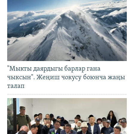
"Мыкты даярдыгы барлар гана
чыксын". Жеңиш чокусу боюнча жаңы
талап