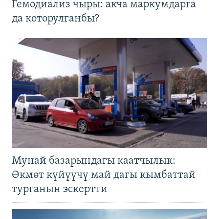
Гемодиализ чыры: акча маркумдарга
да которулганбы?
Мунай базарындагы каатчылык:
Өкмөт күйүүчү май дагы кымбаттай
турганын эскертти