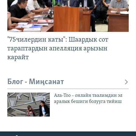
"75чилердин каты": Шаардык сот
тараптардын апелляция арызын
карайт
Блог - Миңсанат
Ала-Тоо – онлайн таалимдин эл
аралык бешиги болууга тийиш