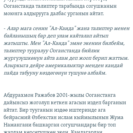
Ооганстанда талиптер тарабында согушканын
моюнга алдырууга далбас урганын айтат.
-
Алар мага сенин "Ал-Каида" жана талиптер менен
байланышың бар деп улам кайталап айтып
жатышты. Мен "Ал-Каида" эмне экенин билбейм,
талиптер тууралуу Ооганстанда бийлик
жүргүзүшкөнүн айта алам деп жооп берип жаттым.
Азыркыга дейре америкалыктар менден кандай
пайда табууну көздөгөнүн түшүнө албайм.
Абдурахмон Ражабов 2001-жылы Ооганстанга
дайынсыз жоголуп кеткен агасын издеп барганын
айтат. Бир тууганын издөө иштеринде ага
бейрасмий Өзбекстан ислам кыймылынын Жума
Намангани башкарган согушчандары бир топ
жардам көрсөтүшкөн экен. Кандагардан