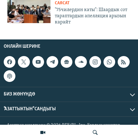
САЯСАТ
"75чилердин каты": Шаардык сот
тараптардын апелляция арызын
карайт
ОНЛАЙН ШЕРИНЕ
БИЗ ЖӨНҮНДӨ
"АЗАТТЫКТЫН" САНДЫГЫ
Азаттык үналгысы © 2026 RFE/RL, Inc. Бардык укуктар
корголгон.