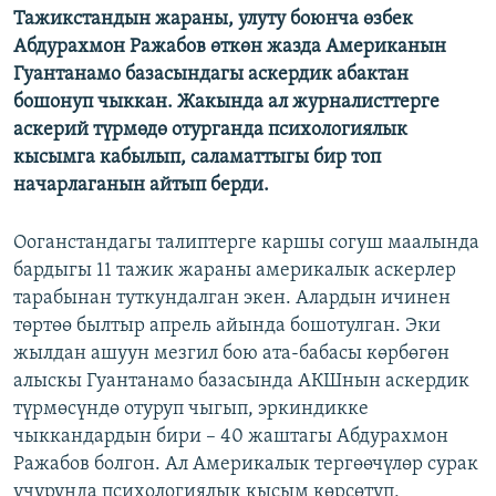
Тажикстандын жараны, улуту боюнча өзбек
ОНЛАЙН ШЕРИНЕ
ЭЖЕ-СИҢДИЛЕР
Абдурахмон Ражабов өткөн жазда Американын
АЗАТТЫК+
Гуантанамо базасындагы аскердик абактан
бошонуп чыккан. Жакында ал журналисттерге
ЫҢГАЙСЫЗ СУРООЛОР
аскерий түрмөдө отурганда психологиялык
кысымга кабылып, саламаттыгы бир топ
ЭЕ/АРнун бардык сайттары
начарлаганын айтып берди.
Ооганстандагы талиптерге каршы согуш маалында
бардыгы 11 тажик жараны америкалык аскерлер
тарабынан туткундалган экен. Алардын ичинен
төртөө былтыр апрель айында бошотулган. Эки
жылдан ашуун мезгил бою ата-бабасы көрбөгөн
алыскы Гуантанамо базасында АКШнын аскердик
түрмөсүндө отуруп чыгып, эркиндикке
чыккандардын бири – 40 жаштагы Абдурахмон
Ражабов болгон. Ал Америкалык тергөөчүлөр сурак
учурунда психологиялык кысым көрсөтүп,