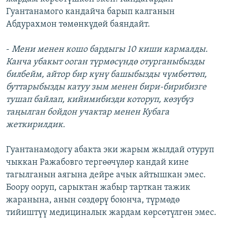
Гуантанамого кандайча барып калганын
Абдурахмон төмөнкүдөй баяндайт.
-
Мени менен кошо бардыгы 10 киши кармалды.
Канча убакыт ооган түрмөсүндө отурганыбызды
билбейм, айтор бир күнү башыбызды чүмбөттөп,
буттарыбызды катуу зым менен бири-бирибизге
тушап байлап, кийимибизди которуп, көзүбүз
таңылган бойдон учактар менен Кубага
жеткирилдик.
Гуантанамодогу абакта эки жарым жылдай отуруп
чыккан Ражабовго тергөөчүлөр кандай кине
тагылганын аягына дейре ачык айтышкан эмес.
Боору ооруп, сарыктан жабыр тарткан тажик
жаранына, анын сөздөрү боюнча, түрмөдө
тийиштүү медициналык жардам көрсөтүлгөн эмес.