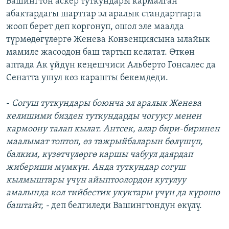
Вашингтон аскер туткундары кармалган
абактардагы шарттар эл аралык стандарттарга
жооп берет деп коргонуп, ошол эле маалда
түрмөдөгүлөргө Женева Конвенциясына ылайык
мамиле жасоодон баш тартып келатат. Өткөн
аптада Ак үйдүн кеңешчиси Альберто Гонсалес да
Сенатта ушул көз карашты бекемдеди.
-
Согуш туткундары боюнча эл аралык Женева
келишими бизден туткундарды чогуусу менен
кармоону талап кылат. Антсек, алар бири-биринен
маалымат топтоп, өз тажрыйбаларын бөлүшүп,
балким, күзөтчүлөргө каршы чабуул даярдап
жибериши мүмкүн. Анда туткундар согуш
кылмыштары үчүн айыптоолордон кутулуу
амалында кол тийбестик укуктары үчүн да күрөшө
баштайт, -
деп белгиледи Вашингтондун өкүлү.