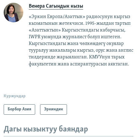
Венера Сагындык кызы
«Эркин Европа/Азаттык» радиосунун кыргыз
кызматынын жетекчиси. 1995-жылдан тартып
«Азаттыктын» Кыргызстандагы кабарчысы,
IWPR уюмунда журналист болуп иштеген.
Кыргызстандагы жана чөлкөмдөгү окуялар
тууралуу макалалары кыргыз, орус жана англис
тилдеринде жарыяланган. КМУУнун тарых
факультетин жана аспирантурасын аяктаган.​
Куржундар
Борбор Азия
Эркиндик
Дагы кызыктуу баяндар