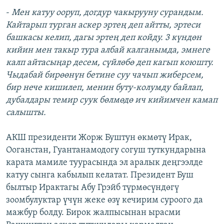
-
Мен катуу ооруп, догдур чакырууну сурандым.
Кайтарып турган аскер эртең деп айтты, эртеси
башкасы келип, дагы эртең деп койду. 3 күндөн
кийин мен такыр тура албай калганымда, эмнеге
калп айтасыңар десем, сүйлөбө деп кагып коюшту.
Чыдабай бирөөнүн бетине суу чачып жиберсем,
бир нече кишилеп, менин буту-колумду байлап,
дубалдары темир суук бөлмөдө ич кийимчен камап
салышты.
АКШ президенти Жорж Буштун өкмөтү Ирак,
Ооганстан, Гуантанамодогу согуш туткундарына
карата мамиле туурасында эл аралык деңгээлде
катуу сынга кабылып келатат. Президент Буш
былтыр Ирактагы Абу Грэйб түрмөсүндөгү
зоомбулуктар үчүн жеке өзү кечирим суроого да
мажбур болду. Бирок жалпысынан ырасми