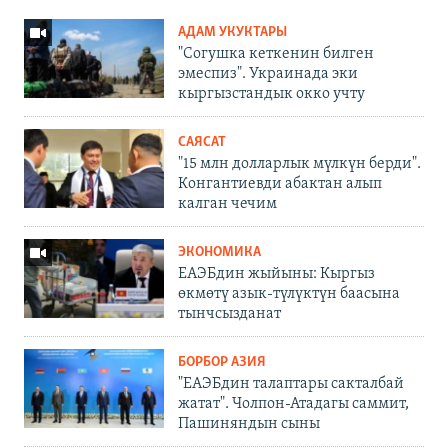
АДАМ УКУКТАРЫ
"Согушка кеткенин билген
эмеспиз". Украинада эки
кыргызстандык окко учту
САЯСАТ
"15 млн долларлык мүлкүн берди".
Конгантиевди абактан алып
калган чечим
ЭКОНОМИКА
ЕАЭБдин жыйыны: Кыргыз
өкмөтү азык-түлүктүн баасына
тынчсызданат
БОРБОР АЗИЯ
"ЕАЭБдин талаптары сакталбай
жатат". Чолпон-Атадагы саммит,
Пашиняндын сыны