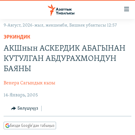
Линктер
Мазмунга
өтүңүз
9-Август, 2026-жыл, жекшемби, Бишкек убактысы 12:57
Навигацияга
ЖАҢЫЛЫКТАР
өтүңүз
ЭРКИНДИК
КЫРГЫЗСТАН
Издөөгө
АКШнын АСКЕРДИК АБАГЫНАН
салыңыз
ДҮЙНӨ
КЫРГЫЗСТАН
КУТУЛГАН АБДУРАХМОНДУН
УКРАИНА
САЯСАТ
ДҮЙНӨ
БАЯНЫ
АТАЙЫН ИЛИКТӨӨ
ЭКОНОМИКА
БОРБОР АЗИЯ
Венера Сагындык кызы
ТВ ПРОГРАММАЛАР
МАДАНИЯТ
14-Январь, 2005
ПОДКАСТ
БҮГҮН АЗАТТЫКТА
ӨЗГӨЧӨ ПИКИР
ЭКСПЕРТТЕР ТАЛДАЙТ
Бөлүшүңүз
БИЗ ЖАНА ДҮЙНӨ
Русский
Бизди Google'дан табыңыз
ДАНИСТЕ