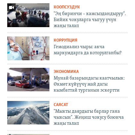
КООПСУЗДУК
"Эң биринчи – камсыздандыруу".
Бийик чокуларга чыгуу үчүн
жаңы талап
КОРРУПЦИЯ
Гемодиализ чыры: акча
маркумдарга да которулганбы?
ЭКОНОМИКА
Мунай базарындагы каатчылык:
Өкмөт күйүүчү май дагы
кымбаттай турганын эскертти
САЯСАТ
"Мыкты даярдыгы барлар гана
чыксын". Жеңиш чокусу боюнча
жаңы талап