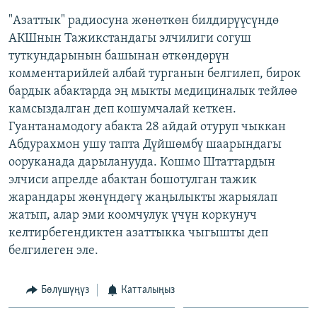
"Азаттык" радиосуна жөнөткөн билдирүүсүндө
АКШнын Тажикстандагы элчилиги согуш
туткундарынын башынан өткөндөрүн
комментарийлей албай турганын белгилеп, бирок
бардык абактарда эң мыкты медициналык тейлөө
камсыздалган деп кошумчалай кеткен.
Гуантанамодогу абакта 28 айдай отуруп чыккан
Абдурахмон ушу тапта Дүйшөмбү шаарындагы
ооруканада дарыланууда. Кошмо Штаттардын
элчиси апрелде абактан бошотулган тажик
жарандары жөнүндөгү жаңылыкты жарыялап
жатып, алар эми коомчулук үчүн коркунуч
келтирбегендиктен азаттыкка чыгышты деп
белгилеген эле.
Бөлүшүңүз
Катталыңыз