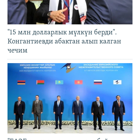
"15 млн долларлык мүлкүн берди".
Конгантиевди абактан алып калган
чечим