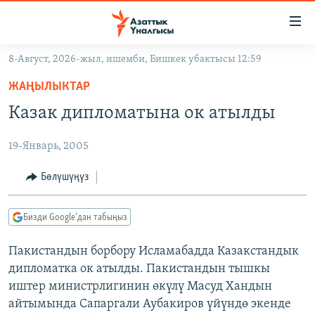
Линктер
Мазмунга
өтүңүз
8-Август, 2026-жыл, ишемби, Бишкек убактысы 12:59
Навигацияга
ЖАҢЫЛЫКТАР
өтүңүз
ЖАҢЫЛЫКТАР
КЫРГЫЗСТАН
Издөөгө
Казак дипломатына ок атылды
салыңыз
ДҮЙНӨ
КЫРГЫЗСТАН
19-Январь, 2005
УКРАИНА
САЯСАТ
ДҮЙНӨ
АТАЙЫН ИЛИКТӨӨ
ЭКОНОМИКА
БОРБОР АЗИЯ
Бөлүшүңүз
ТВ ПРОГРАММАЛАР
МАДАНИЯТ
Бизди Google'дан табыңыз
ПОДКАСТ
БҮГҮН АЗАТТЫКТА
Пакистандын борбору Исламабадда Казакстандык
ӨЗГӨЧӨ ПИКИР
ЭКСПЕРТТЕР ТАЛДАЙТ
дипломатка ок атылды. Пакистандын тышкы
БИЗ ЖАНА ДҮЙНӨ
иштер министрлигинин өкүлү Масуд Хандын
Русский
айтымында Сапаргали Аубакиров үйүндө экенде
ДАНИСТЕ