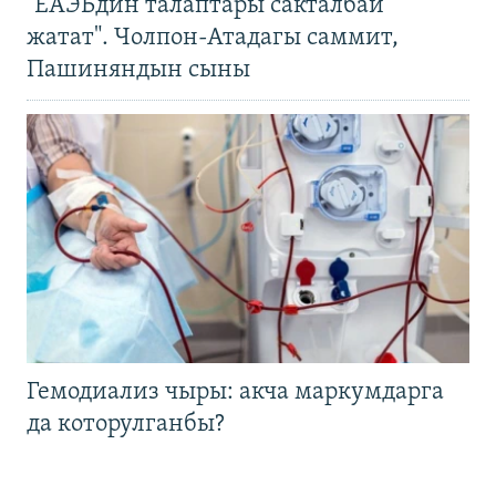
"ЕАЭБдин талаптары сакталбай
жатат". Чолпон-Атадагы саммит,
Пашиняндын сыны
Гемодиализ чыры: акча маркумдарга
да которулганбы?