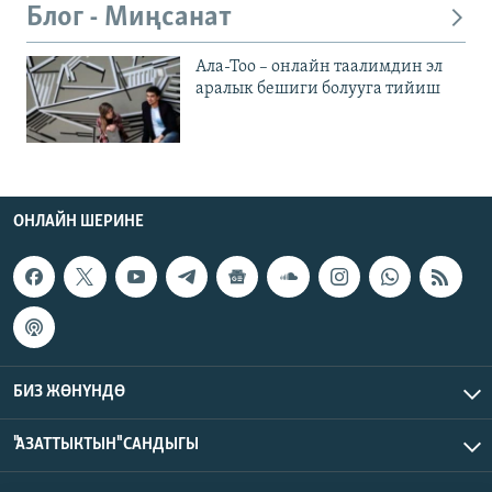
Блог - Миңсанат
Ала-Тоо – онлайн таалимдин эл
аралык бешиги болууга тийиш
ОНЛАЙН ШЕРИНЕ
БИЗ ЖӨНҮНДӨ
"АЗАТТЫКТЫН" САНДЫГЫ