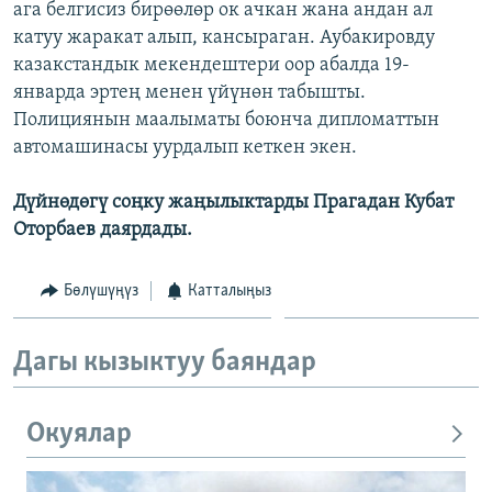
ага белгисиз бирөөлөр ок ачкан жана андан ал
ОНЛАЙН ШЕРИНЕ
ЭЖЕ-СИҢДИЛЕР
катуу жаракат алып, кансыраган. Аубакировду
АЗАТТЫК+
казакстандык мекендештери оор абалда 19-
январда эртең менен үйүнөн табышты.
ЫҢГАЙСЫЗ СУРООЛОР
Полициянын маалыматы боюнча дипломаттын
автомашинасы уурдалып кеткен экен.
ЭЕ/АРнун бардык сайттары
Дүйнөдөгү соңку жаңылыктарды Прагадан Кубат
Оторбаев даярдады.
Бөлүшүңүз
Катталыңыз
Дагы кызыктуу баяндар
Окуялар