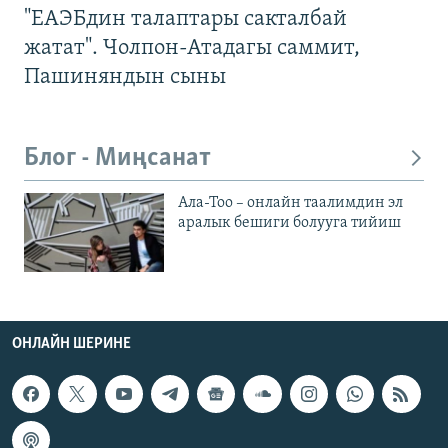
"ЕАЭБдин талаптары сакталбай
жатат". Чолпон-Атадагы саммит,
Пашиняндын сыны
Блог - Миңсанат
Ала-Тоо – онлайн таалимдин эл
аралык бешиги болууга тийиш
ОНЛАЙН ШЕРИНЕ