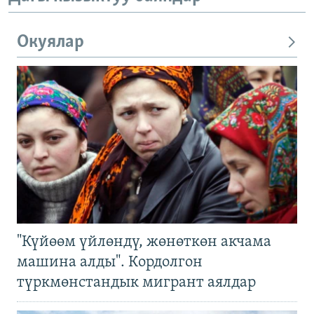
Окуялар
"Күйөөм үйлөндү, жөнөткөн акчама
машина алды". Кордолгон
түркмөнстандык мигрант аялдар