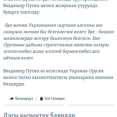
Владимир Путин менен жолуккан учурунда
буларга токтолду:
-Бул менин Украинанын сыртына алгачкы иш
сапарым экенин бас белгилегим келет. Бул - биздин
мамилелерди жогору баалоонун белгиси. Биз
Орусияны дайыма стратегиялык өнөктөш катары
эсептегенбиз жана эсептей бермекчибиз деп
айткым келет.
Владимир Путин өз кезегинде Украина Орусия
менен тыгыз кызматташтыгы уланаарына ишеним
билдирди.
Бөлүшүңүз
Катталыңыз
Дагы кызыктуу баяндар