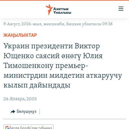
Линктер
Мазмунга
өтүңүз
9-Август, 2026-жыл, жекшемби, Бишкек убактысы 09:38
Навигацияга
ЖАҢЫЛЫКТАР
өтүңүз
ЖАҢЫЛЫКТАР
КЫРГЫЗСТАН
Издөөгө
Украин президенти Виктор
салыңыз
ДҮЙНӨ
КЫРГЫЗСТАН
Ющенко саясий өнөгү Юлия
УКРАИНА
САЯСАТ
ДҮЙНӨ
Тимошенкону премьер-
АТАЙЫН ИЛИКТӨӨ
ЭКОНОМИКА
БОРБОР АЗИЯ
министрдин милдетин аткаруучу
ТВ ПРОГРАММАЛАР
МАДАНИЯТ
кылып дайындады
ПОДКАСТ
БҮГҮН АЗАТТЫКТА
24-Январь, 2005
ӨЗГӨЧӨ ПИКИР
ЭКСПЕРТТЕР ТАЛДАЙТ
Бөлүшүңүз
БИЗ ЖАНА ДҮЙНӨ
Русский
ДАНИСТЕ
Бизди Google'дан табыңыз