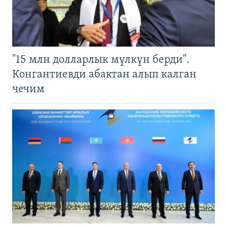
"15 млн долларлык мүлкүн берди".
Конгантиевди абактан алып калган
чечим