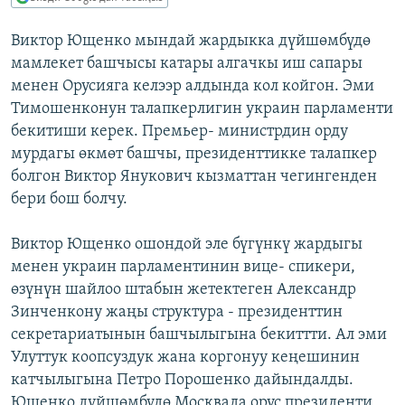
ОНЛАЙН ШЕРИНЕ
ЭЖЕ-СИҢДИЛЕР
Виктор Ющенко мындай жардыкка дүйшөмбүдө
АЗАТТЫК+
мамлекет башчысы катары алгачкы иш сапары
ЫҢГАЙСЫЗ СУРООЛОР
менен Орусияга келээр алдында кол койгон. Эми
Тимошенконун талапкерлигин украин парламенти
бекитиши керек. Премьер- министрдин орду
ЭЕ/АРнун бардык сайттары
мурдагы өкмөт башчы, президенттикке талапкер
болгон Виктор Янукович кызматтан чегингенден
бери бош болчу.
Виктор Ющенко ошондой эле бүгүнкү жардыгы
менен украин парламентинин вице- спикери,
өзүнүн шайлоо штабын жетектеген Александр
Зинченкону жаңы структура - президенттин
секретариатынын башчылыгына бекиттти. Ал эми
Улуттук коопсуздук жана коргонуу кеңешинин
катчылыгына Петро Порошенко дайындалды.
Ющенко дүйшөмбүдө Москвада орус президенти