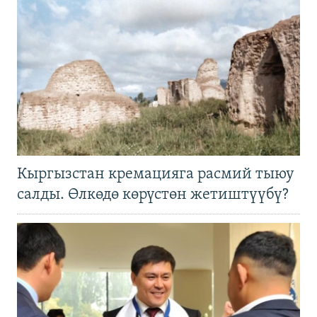
Кыргызстан кремацияга расмий тыюу
салды. Өлкөдө көрүстөн жетиштүүбү?