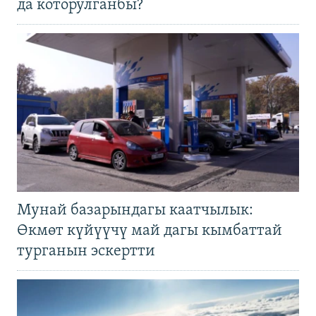
да которулганбы?
Мунай базарындагы каатчылык:
Өкмөт күйүүчү май дагы кымбаттай
турганын эскертти