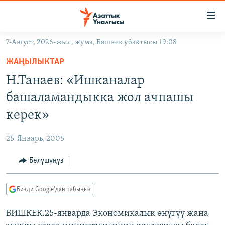
Линктер
Мазмунга
өтүңүз
7-Август, 2026-жыл, жума, Бишкек убактысы 19:08
Навигацияга
ЖАҢЫЛЫКТАР
өтүңүз
ЖАҢЫЛЫКТАР
КЫРГЫЗСТАН
Издөөгө
Н.Танаев: «Ишканалар
салыңыз
ДҮЙНӨ
КЫРГЫЗСТАН
башаламандыкка жол ачпашы
УКРАИНА
САЯСАТ
ДҮЙНӨ
керек»
АТАЙЫН ИЛИКТӨӨ
ЭКОНОМИКА
БОРБОР АЗИЯ
25-Январь, 2005
ТВ ПРОГРАММАЛАР
МАДАНИЯТ
Бөлүшүңүз
ПОДКАСТ
БҮГҮН АЗАТТЫКТА
ӨЗГӨЧӨ ПИКИР
ЭКСПЕРТТЕР ТАЛДАЙТ
Бизди Google'дан табыңыз
БИЗ ЖАНА ДҮЙНӨ
Русский
БИШКЕК.25-январда Экономикалык өнүгүү жана
ДАНИСТЕ