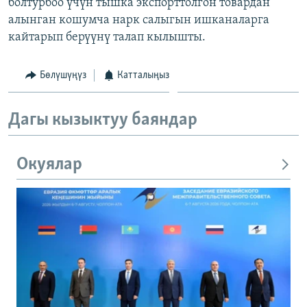
болтурбоо үчүн тышка экспорттолгон товардан
алынган кошумча нарк салыгын ишканаларга
кайтарып берүүнү талап кылышты.
Бөлүшүңүз
Катталыңыз
Дагы кызыктуу баяндар
Окуялар