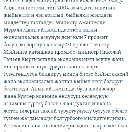
тышкы соода министрлигинин коллегиясы болду.
ОНЛАЙН ШЕРИНЕ
ЭЖЕ-СИҢДИЛЕР
Анда министрликтин 2004-жылдагы ишинин
жыйынтыгы чыгарылып, быйылкы жылдагы
АЗАТТЫК+
милдеттер такталды. Министр Амангелди
ЫҢГАЙСЫЗ СУРООЛОР
Муралиевдин айтымында,өткөн жылы
экономикалык өсүүнүн деңгээли 7 процент
болуп,экспорттун көлөмү 40 процентке өстү.
ЭЕ/АРнун бардык сайттары
Жыйынга катышкан премьер-министр Николай
Танаев Кыргызстанда экономиканын өсүшү жана
ишкерликти өнүктүрүүгө жакшы шарт
түзүлгөндүгүн билдирүү менен бирге быйыл саясий
жана экономикалык жактан кыйын жыл болорун
белгиледи. Анын айтымында, буга шайлоолор
жана Кумтөр кенинин өндүрүш көлөмүнүн
азайышы түрткү болот. Ошондуктан ишкана
жетекчилерин саясий туруктуулукту бузууга өбөлгө
түзгөн жагдайларды болтурбоого милдеттендирди.
Ал эми ишкана жетекчилери элдин нааразылыгын