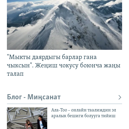
"Мыкты даярдыгы барлар гана
чыксын". Жеңиш чокусу боюнча жаңы
талап
Блог - Миңсанат
Ала-Тоо – онлайн таалимдин эл
аралык бешиги болууга тийиш