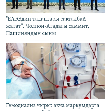
"ЕАЭБдин талаптары сакталбай
жатат". Чолпон-Атадагы саммит,
Пашиняндын сыны
Гемодиализ чыры: акча маркумдарга