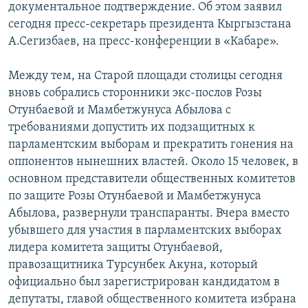
документальное подтверждение. Об этом заявил
ОНЛАЙН ШЕРИНЕ
ЭЖЕ-СИҢДИЛЕР
сегодня пресс-секретарь президента Кыргызстана
АЗАТТЫК+
А.Сегизбаев, на пресс-конференции в «Кабаре».
ЫҢГАЙСЫЗ СУРООЛОР
Между тем, на Старой площади столицы сегодня
вновь собрались сторонники экс-послов Розы
ЭЕ/АРнун бардык сайттары
Отунбаевой и Мамбетжунуса Абылова с
требованиями допустить их подзащитных к
парламентским выборам и прекратить гонения на
оппонентов нынешних властей. Около 15 человек, в
основном представители общественных комитетов
по защите Розы Отунбаевой и Мамбетжунуса
Абылова, развернули транспаранты. Вчера вместо
убывшего для участия в парламентских выборах
лидера комитета защиты Отунбаевой,
правозащитника Турсунбек Акуна, который
официально был зарегистрирован кандидатом в
депутаты, главой общественного комитета избрана