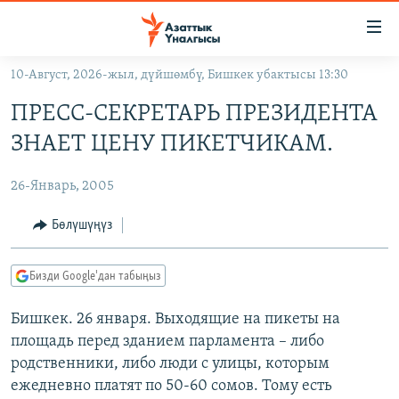
Линктер
Мазмунга
өтүңүз
10-Август, 2026-жыл, дүйшөмбү, Бишкек убактысы 13:30
Навигацияга
ЖАҢЫЛЫКТАР
өтүңүз
ПРЕСС-СЕКРЕТАРЬ ПРЕЗИДЕНТА
КЫРГЫЗСТАН
Издөөгө
ЗНАЕТ ЦЕНУ ПИКЕТЧИКАМ.
салыңыз
ДҮЙНӨ
КЫРГЫЗСТАН
26-Январь, 2005
УКРАИНА
САЯСАТ
ДҮЙНӨ
АТАЙЫН ИЛИКТӨӨ
ЭКОНОМИКА
БОРБОР АЗИЯ
Бөлүшүңүз
ТВ ПРОГРАММАЛАР
МАДАНИЯТ
Бизди Google'дан табыңыз
ПОДКАСТ
БҮГҮН АЗАТТЫКТА
Бишкек. 26 января. Выходящие на пикеты на
ӨЗГӨЧӨ ПИКИР
ЭКСПЕРТТЕР ТАЛДАЙТ
площадь перед зданием парламента – либо
БИЗ ЖАНА ДҮЙНӨ
родственники, либо люди с улицы, которым
Русский
ДАНИСТЕ
ежедневно платят по 50-60 сомов. Тому есть