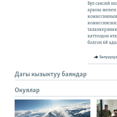
ЭЖЕ-СИҢДИЛЕР
Бул саясий и
арызы менен 
АЗАТТЫК+
комиссиянын 
ЫҢГАЙСЫЗ СУРООЛОР
комиссиясын
талапкерликк
каттоодон өт
болгон 68 ада
Бөлүшүңү
Дагы кызыктуу баяндар
Окуялар