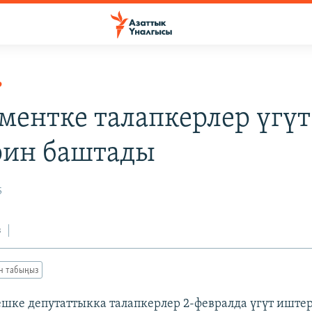
Р
ментке талапкерлер үгүт
ин баштады
5
з
ан табыңыз
шке депутаттыкка талапкерлер 2-февралда үгүт иште