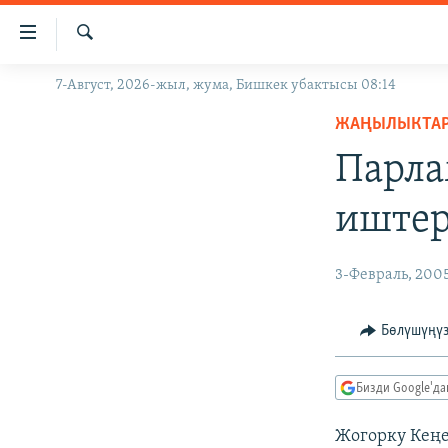
Линктер
Мазмунга
өтүңүз
Издөө
7-Август, 2026-жыл, жума, Бишкек убактысы 08:14
ЖАҢЫЛЫКТАР
Навигацияга
өтүңүз
ЖАҢЫЛЫКТА
КЫРГЫЗСТАН
Издөөгө
Парла
ДҮЙНӨ
КЫРГЫЗСТАН
салыңыз
УКРАИНА
САЯСАТ
ДҮЙНӨ
иштер
АТАЙЫН ИЛИКТӨӨ
ЭКОНОМИКА
БОРБОР АЗИЯ
ТВ ПРОГРАММАЛАР
МАДАНИЯТ
3-Февраль, 200
ПОДКАСТ
БҮГҮН АЗАТТЫКТА
Бөлүшүңү
ӨЗГӨЧӨ ПИКИР
ЭКСПЕРТТЕР ТАЛДАЙТ
БИЗ ЖАНА ДҮЙНӨ
Бизди Google'д
ДАНИСТЕ
Жогорку Кеңе