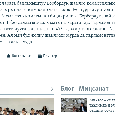
ш чарага байланыштуу Борбордук шайлоо комиссиясын
азырынча эч ким кайрылган жок. Бул тууралуу аталга
басма сөз кызматынан билдиришти. Борбордук шайл
ын 1-февралдагы маалыматына караганда, парламент
е катталууга жалпысынан 473 адам арыз жолдогон. А
көн. Ал эми бул жолку шайлоодо мурда да парламентти
м ат салышууда.
з
Катталыңыз
Принтер
Блог - Миңсанат
Ала-Тоо – онл
таалимдин эл
бешиги болуу