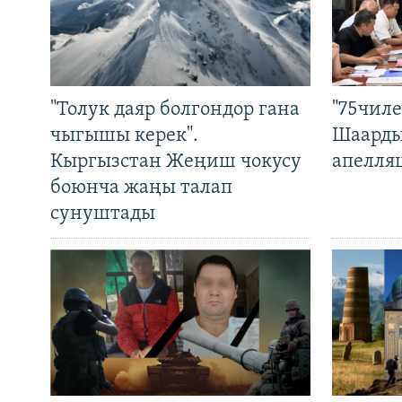
"Толук даяр болгондор гана
"75чиле
чыгышы керек".
Шаарды
Кыргызстан Жеңиш чокусу
апелля
боюнча жаңы талап
сунуштады