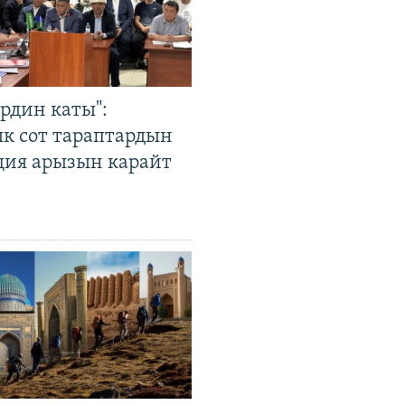
рдин каты":
к сот тараптардын
ция арызын карайт