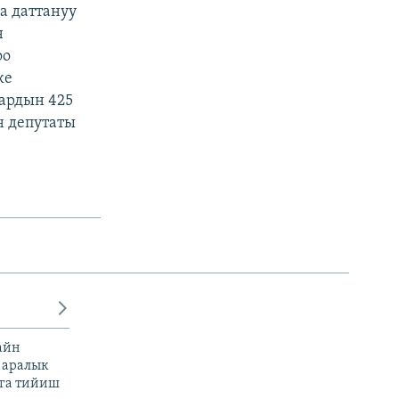
а даттануу
н
оо
ке
лардын 425
н депутаты
айн
 аралык
га тийиш