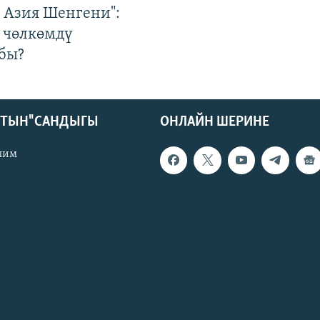
р Азия Шенгени":
 чөлкөмдү
бы?
КТЫН" САНДЫГЫ
ОНЛАЙН ШЕРИНЕ
лим