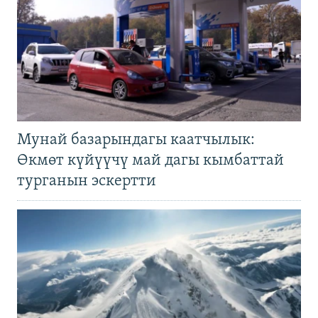
Мунай базарындагы каатчылык:
Өкмөт күйүүчү май дагы кымбаттай
турганын эскертти