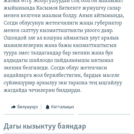
жабык өттү. Жолугушуудан соң болгон маалымат
ОНЛАЙН ШЕРИНЕ
ЭЖЕ-СИҢДИЛЕР
жыйынында Касымов Баткенге жумушчу сапар
менен келгени маалым болду. Анын айтымында,
АЗАТТЫК+
Согди облусунун жетекчилиги жаңы губернатор
ЫҢГАЙСЫЗ СУРООЛОР
менен салттуу кызматташтыкты улоого даяр.
Ошондой эле ал кошуна аймактын улут аралык
мамилелелерин жана бажы кызматташтыгын
ЭЕ/АРнун бардык сайттары
туура эмес талдагандар бар экенин жана бул
алдыдагы шайлоодо пайдаланышы ыктымал
экенин белгиледи. Согди облус жетекчиси
андайларга жол берилбестигин, бардык маселе
сүйлөшүүлөр аркылуу эки тарапка тең ыңгайлуу
жагдайда чечилерин билдирди.
Бөлүшүңүз
Катталыңыз
Дагы кызыктуу баяндар