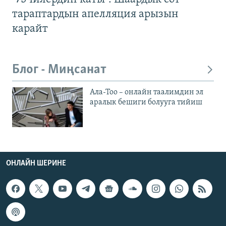
тараптардын апелляция арызын
карайт
Блог - Миңсанат
Ала-Тоо – онлайн таалимдин эл
аралык бешиги болууга тийиш
ОНЛАЙН ШЕРИНЕ