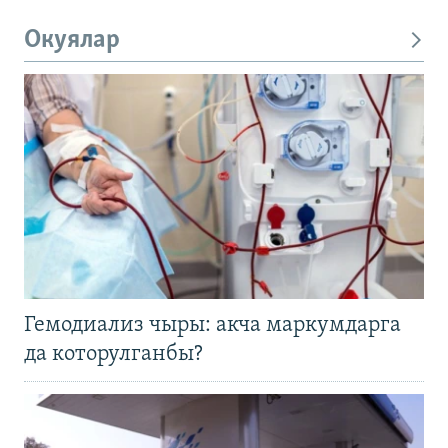
Окуялар
Гемодиализ чыры: акча маркумдарга
да которулганбы?