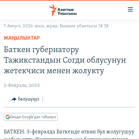
Линктер
Мазмунга
өтүңүз
7-Август, 2026-жыл, жума, Бишкек убактысы 18:38
Навигацияга
ЖАҢЫЛЫКТАР
өтүңүз
ЖАҢЫЛЫКТАР
КЫРГЫЗСТАН
Издөөгө
Баткен губернатору
салыңыз
ДҮЙНӨ
КЫРГЫЗСТАН
Тажикстандын Согди облусунун
УКРАИНА
САЯСАТ
ДҮЙНӨ
жетекчиси менен жолукту
АТАЙЫН ИЛИКТӨӨ
ЭКОНОМИКА
БОРБОР АЗИЯ
3-Февраль, 2005
ТВ ПРОГРАММАЛАР
МАДАНИЯТ
Бөлүшүңүз
ПОДКАСТ
БҮГҮН АЗАТТЫКТА
ӨЗГӨЧӨ ПИКИР
ЭКСПЕРТТЕР ТАЛДАЙТ
Бизди Google'дан табыңыз
БИЗ ЖАНА ДҮЙНӨ
Русский
БАТКЕН. 3-февралда Баткенде өткөн бул жолугушуу
ДАНИСТЕ