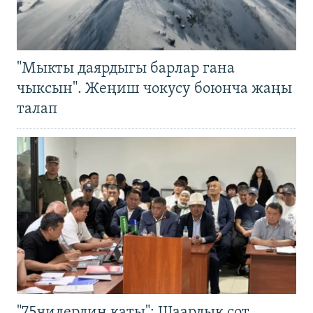
"Мыкты даярдыгы барлар гана
чыксын". Жеңиш чокусу боюнча жаңы
талап
"75чилердин каты": Шаардык сот