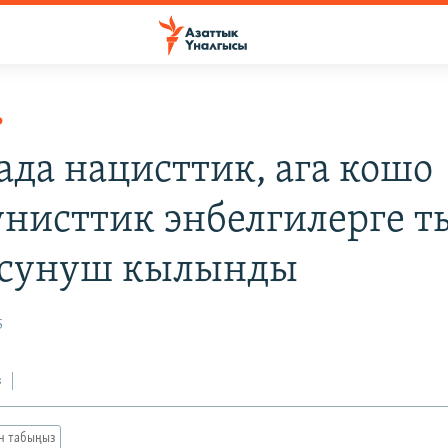
Р
ада нацисттик, ага кошо
нисттик энбелгилерге 
 сунуш кылынды
5
з
ан табыңыз