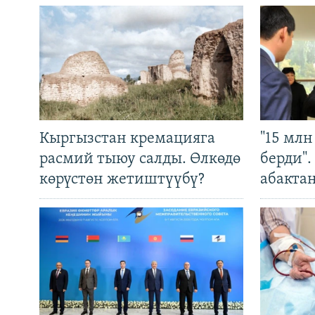
Кыргызстан кремацияга
"15 мл
расмий тыюу салды. Өлкөдө
берди"
көрүстөн жетиштүүбү?
абакта