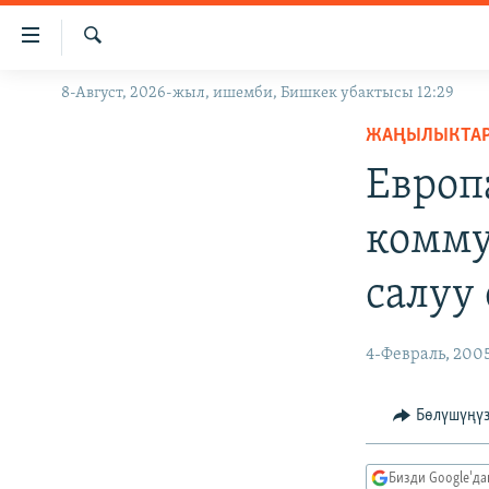
Линктер
Мазмунга
өтүңүз
Издөө
8-Август, 2026-жыл, ишемби, Бишкек убактысы 12:29
ЖАҢЫЛЫКТАР
Навигацияга
өтүңүз
ЖАҢЫЛЫКТА
КЫРГЫЗСТАН
Издөөгө
Европ
ДҮЙНӨ
КЫРГЫЗСТАН
салыңыз
УКРАИНА
САЯСАТ
ДҮЙНӨ
комму
АТАЙЫН ИЛИКТӨӨ
ЭКОНОМИКА
БОРБОР АЗИЯ
салуу
ТВ ПРОГРАММАЛАР
МАДАНИЯТ
ПОДКАСТ
БҮГҮН АЗАТТЫКТА
4-Февраль, 200
ӨЗГӨЧӨ ПИКИР
ЭКСПЕРТТЕР ТАЛДАЙТ
БИЗ ЖАНА ДҮЙНӨ
Бөлүшүңү
ДАНИСТЕ
Бизди Google'д