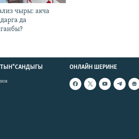
ализ чыры: акча
дарга да
лганбы?
КТЫН" САНДЫГЫ
ОНЛАЙН ШЕРИНЕ
лим