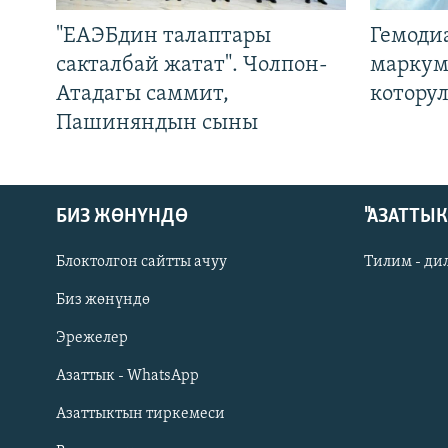
"ЕАЭБдин талаптары
Гемоди
сакталбай жатат". Чолпон-
маркум
Атадагы саммит,
котору
Пашиняндын сыны
БИЗ ЖӨНҮНДӨ
"АЗАТТЫ
Блоктолгон сайтты ачуу
Тилим - ди
Биз жөнүндө
Русский
Эрежелер
Азаттык - WhatsApp
ОНЛАЙН ШЕРИНЕ
Азаттыктын тиркемеси