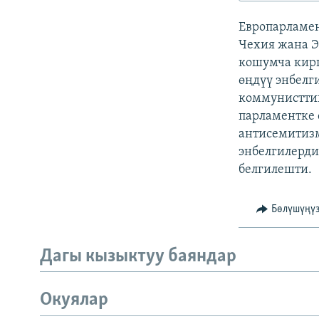
ЭЖЕ-СИҢДИЛЕР
Европарламен
АЗАТТЫК+
Чехия жана Э
ЫҢГАЙСЫЗ СУРООЛОР
кошумча кирг
өңдүү энбелг
коммунисттик
парламентке 
антисемитизм
энбелгилерди
белгилешти.
Бөлүшүңү
Дагы кызыктуу баяндар
Окуялар