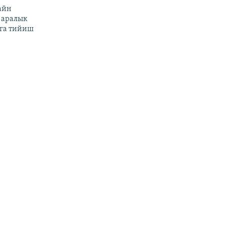
айн
 аралык
га тийиш