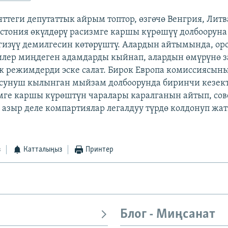
ттеги депутаттык айрым топтор, өзгөчө Венгрия, Литв
стония өкүлдөрү расизмге каршы күрөшүү долбоорун
изүү демилгесин көтөрүштү. Алардын айтымында, оро
илер миңдеген адамдарды кыйнап, алардын өмүрүнө з
 режимдерди эске салат. Бирок Европа комиссиясыны
сунуш кылынган мыйзам долбоорунда биринчи кезек
ге каршы күрөштүн чаралары каралганын айтып, со
 азыр деле компартиялар легалдуу түрдө колдонуп жа
з
Катталыңыз
Принтер
Блог - Миңсанат