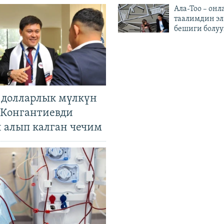
Ала-Тоо – онл
таалимдин эл
бешиги болуу
н долларлык мүлкүн
. Конгантиевди
н алып калган чечим