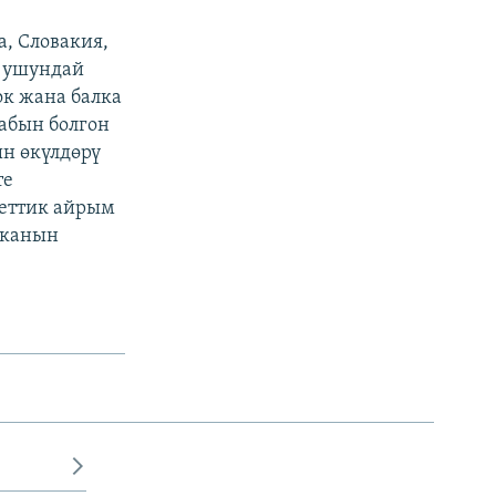
а, Словакия,
а ушундай
к жана балка
абын болгон
н өкүлдөрү
те
веттик айрым
тканын