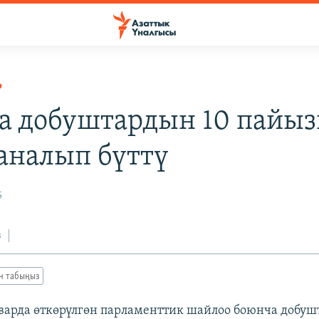
Р
а добуштардын 10 пайы
саналып бүттү
5
з
ан табыңыз
варда өткөрүлгөн парламенттик шайлоо боюнча добуш