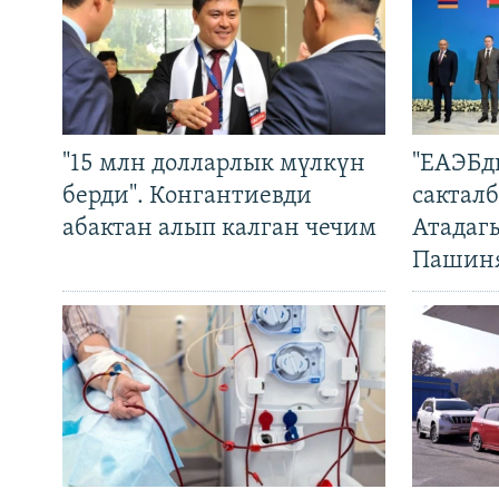
"15 млн долларлык мүлкүн
"ЕАЭБд
берди". Конгантиевди
сакталб
абактан алып калган чечим
Атадаг
Пашин