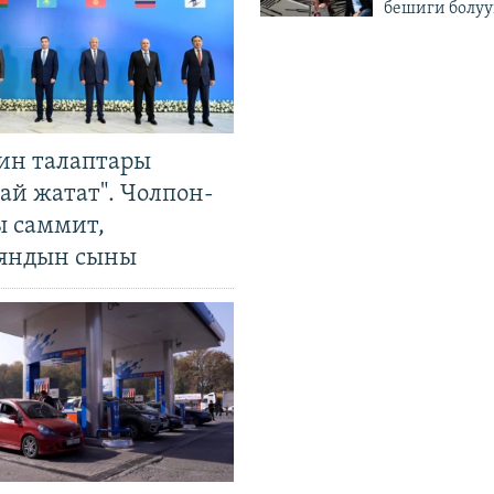
бешиги болуу
ин талаптары
ай жатат". Чолпон-
ы саммит,
яндын сыны