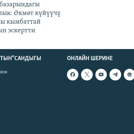
базарындагы
лык: Өкмөт күйүүчү
гы кымбаттай
ын эскертти
КТЫН" САНДЫГЫ
ОНЛАЙН ШЕРИНЕ
лим