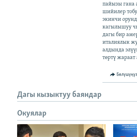
ЭЖЕ-СИҢДИЛЕР
пайызы гана 
шийилер тоб
АЗАТТЫК+
экинчи орунд
ЫҢГАЙСЫЗ СУРООЛОР
кагылышуу чы
дагы бир аме
италиялык жу
алдында элүү
төртү жараат
Бөлүшүңү
Дагы кызыктуу баяндар
Окуялар