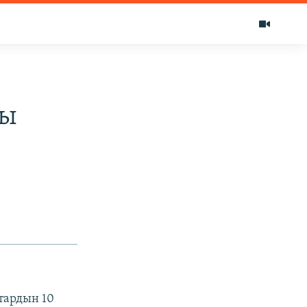
зы
тардын 10