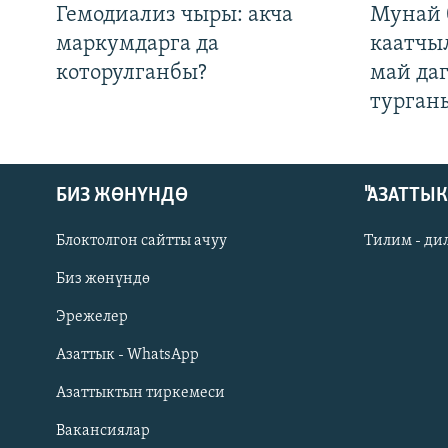
Гемодиализ чыры: акча
Мунай 
маркумдарга да
каатчы
которулганбы?
май да
турган
БИЗ ЖӨНҮНДӨ
"АЗАТТЫ
Блоктолгон сайтты ачуу
Тилим - ди
Биз жөнүндө
Русский
Эрежелер
Азаттык - WhatsApp
ОНЛАЙН ШЕРИНЕ
Азаттыктын тиркемеси
Вакансиялар