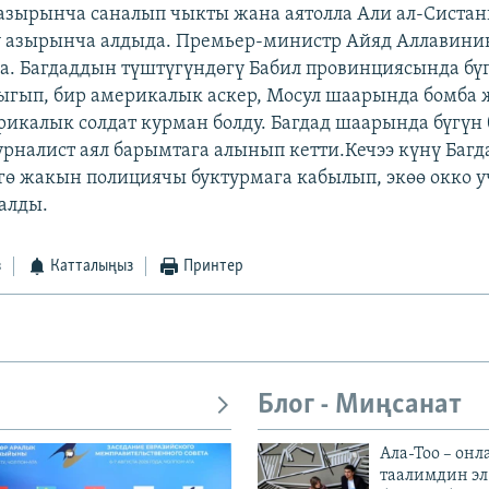
азырынча саналып чыкты жана аятолла Али ал-Систан
у азырынча алдыда. Премьер-министр Айяд Аллавини
а. Багдаддын түштүгүндөгү Бабил провинциясында бү
гып, бир америкалык аскер, Мосул шаарында бомба
рикалык солдат курман болду. Багдад шаарында бүгүн
рналист аял барымтага алынып кетти.Кечээ күнү Баг
гө жакын полициячы буктурмага кабылып, экөө окко у
 алды.
з
Катталыңыз
Принтер
Блог - Миңсанат
Ала-Тоо – онл
таалимдин эл