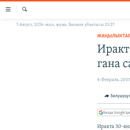
Линктер
Мазмунга
өтүңүз
Издөө
7-Август, 2026-жыл, жума, Бишкек убактысы 23:27
ЖАҢЫЛЫКТАР
Навигацияга
өтүңүз
ЖАҢЫЛЫКТА
КЫРГЫЗСТАН
Издөөгө
Иракт
ДҮЙНӨ
КЫРГЫЗСТАН
салыңыз
УКРАИНА
САЯСАТ
ДҮЙНӨ
гана 
АТАЙЫН ИЛИКТӨӨ
ЭКОНОМИКА
БОРБОР АЗИЯ
ТВ ПРОГРАММАЛАР
МАДАНИЯТ
4-Февраль, 200
ПОДКАСТ
БҮГҮН АЗАТТЫКТА
Бөлүшүңү
ӨЗГӨЧӨ ПИКИР
ЭКСПЕРТТЕР ТАЛДАЙТ
БИЗ ЖАНА ДҮЙНӨ
Бизди Google'д
ДАНИСТЕ
Иракта 30-ян