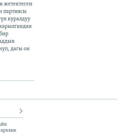
и жетектеген
н партиясы
гүн куралдуу
 жарылгандан
 бир
даддын
чуп, дагы он
айн
 аралык