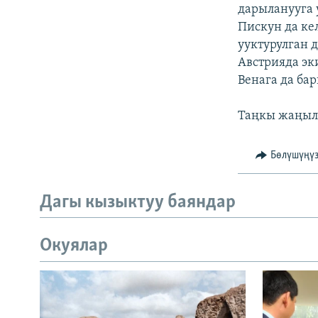
ЭЖЕ-СИҢДИЛЕР
дарыланууга 
Пискун да ке
АЗАТТЫК+
ууктурулган 
ЫҢГАЙСЫЗ СУРООЛОР
Австрияда эк
Венага да ба
Таңкы жаңыл
Бөлүшүңү
Дагы кызыктуу баяндар
Окуялар