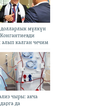
н долларлык мүлкүн
. Конгантиевди
н алып калган чечим
ализ чыры: акча
дарга да