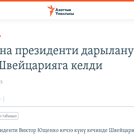
Р
на президенти дарылан
Швейцарияга келди
05
з
ан табыңыз
иденти Виктор Ющенко кечээ күнү кечинде Швейцар