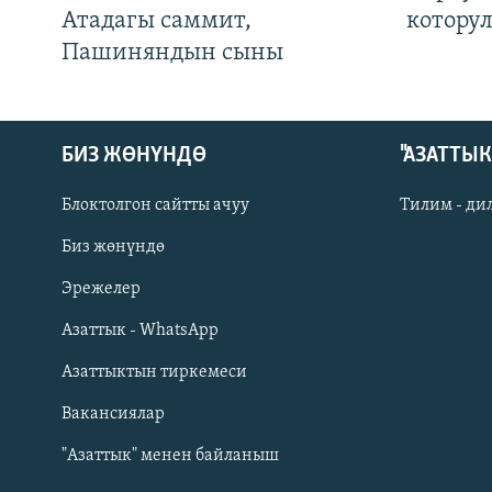
Атадагы саммит,
котору
Пашиняндын сыны
БИЗ ЖӨНҮНДӨ
"АЗАТТЫ
Блоктолгон сайтты ачуу
Тилим - ди
Биз жөнүндө
Русский
Эрежелер
Азаттык - WhatsApp
ОНЛАЙН ШЕРИНЕ
Азаттыктын тиркемеси
Вакансиялар
"Азаттык" менен байланыш
ЭЕ/АРнун бардык сайттары