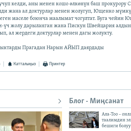
учуп келди, аны менен кошо өлкөнүн баш прокурору С
лди жана ал доктурлар менен жолугуп, Ющенко мүмк
деген маселе боюнча маалымат чогултат. Буга чейин 
и-үч жолу дарыланган жана Пискун Швейцария алдын
рып, ал жердеги доктурлар менен дагы жолукту.
ыктарды Прагадан Нарын АЙЫП даярдады
з
Катталыңыз
Принтер
Блог - Миңсанат
Ала-Тоо – онл
таалимдин эл
бешиги болуу