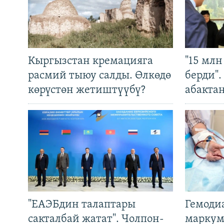
Кыргызстан кремацияга
"15 мл
расмий тыюу салды. Өлкөдө
берди"
көрүстөн жетиштүүбү?
абакта
"ЕАЭБдин талаптары
Гемоди
сакталбай жатат". Чолпон-
маркум