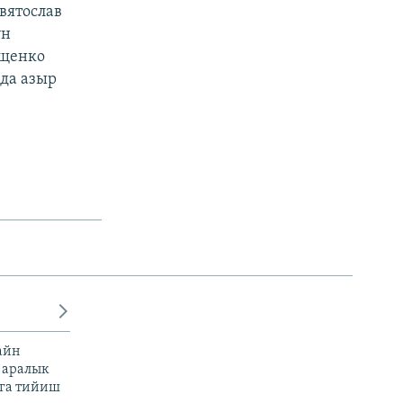
вятослав
үн
Ющенко
да азыр
айн
 аралык
га тийиш