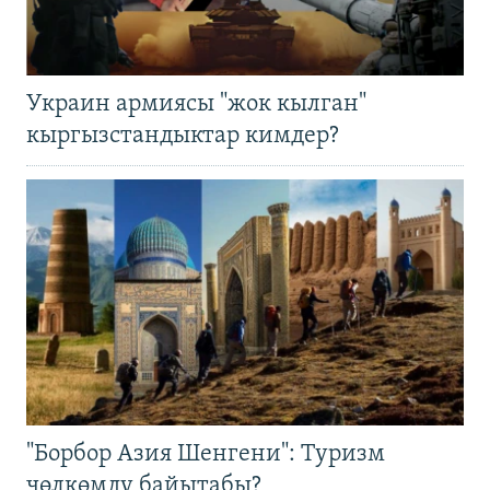
Украин армиясы "жок кылган"
кыргызстандыктар кимдер?
"Борбор Азия Шенгени": Туризм
чөлкөмдү байытабы?