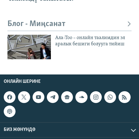
Блог - Миңсанат
Ала-Тоо – онлайн таалимдин эл
аралык бешиги болууга тийиш
ОНЛАЙН ШЕРИНЕ
БИЗ ЖӨНҮНДӨ