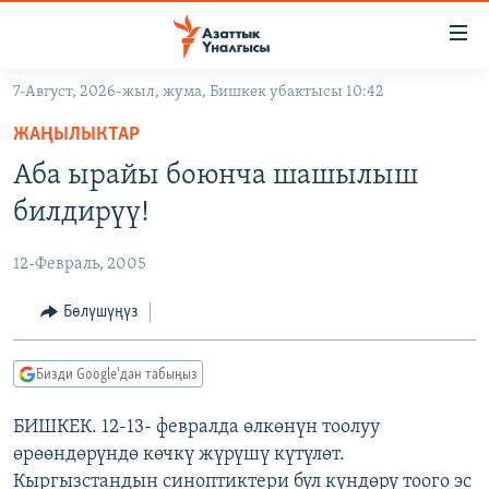
Линктер
Мазмунга
өтүңүз
7-Август, 2026-жыл, жума, Бишкек убактысы 10:42
Навигацияга
ЖАҢЫЛЫКТАР
өтүңүз
ЖАҢЫЛЫКТАР
КЫРГЫЗСТАН
Издөөгө
Аба ырайы боюнча шашылыш
салыңыз
ДҮЙНӨ
КЫРГЫЗСТАН
билдирүү!
УКРАИНА
САЯСАТ
ДҮЙНӨ
12-Февраль, 2005
АТАЙЫН ИЛИКТӨӨ
ЭКОНОМИКА
БОРБОР АЗИЯ
ТВ ПРОГРАММАЛАР
Бөлүшүңүз
МАДАНИЯТ
ПОДКАСТ
БҮГҮН АЗАТТЫКТА
Бизди Google'дан табыңыз
ӨЗГӨЧӨ ПИКИР
ЭКСПЕРТТЕР ТАЛДАЙТ
БИШКЕК. 12-13- февралда өлкөнүн тоолуу
БИЗ ЖАНА ДҮЙНӨ
Русский
өрөөндөрүндө көчкү жүрүшү күтүлөт.
ДАНИСТЕ
Кыргызстандын синоптиктери бул күндөрү тоого эс