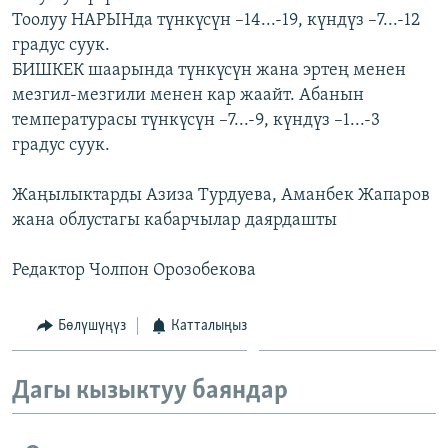
Тоолуу НАРЫНда түнкүсүн –14...-19, күндүз –7...-12
градус суук.
БИШКЕК шаарында түнкүсүн жана эртең менен
мезгил-мезгили менен кар жаайт. Абанын
температурасы түнкүсүн –7...-9, күндүз –1...-3
градус суук.
Жаңылыктарды Азиза Турдуева, Аманбек Жапаров
жана облустагы кабарчылар даярдашты
Редактор Чолпон Орозобекова
Бөлүшүңүз
Катталыңыз
Дагы кызыктуу баяндар