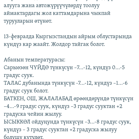
алууга жана автожүрүүчүлөрдү тоолуу
ОНЛАЙН ШЕРИНЕ
ЭЖЕ-СИҢДИЛЕР
аймактардагы жол каттамдарына чыкпай
АЗАТТЫК+
турууларын өтүнөт.
ЫҢГАЙСЫЗ СУРООЛОР
13-февралда Кыргызстандын айрым облустарында
күндүз кар жаайт. Жолдор тайгак болот.
ЭЕ/АРнун бардык сайттары
Абанын температурасы:
Сарыөзөн ЧҮЙДӨ түнкүсүн –7...-12, күндүз 0...-5
градус суук.
ТАЛАС дубанында түнкүсүн -7...-12, күндүз –1...-6
градус суук болот.
БАТКЕН, ОШ, ЖАЛАЛАБАД өрөөндөрүндө түнкүсүн
–4...-9 градус суук, күндүз –3 градус сууктан +2
градуска чейин жылуу.
ЫСЫККӨЛ ойдуңунда түнкүсүн –3...-8 градус суук,
күндүз – 3 градус сууктан +2 градуска жылуу
болушу күтүлөт.