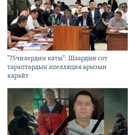
"75чилердин каты": Шаардык сот
тараптардын апелляция арызын
карайт