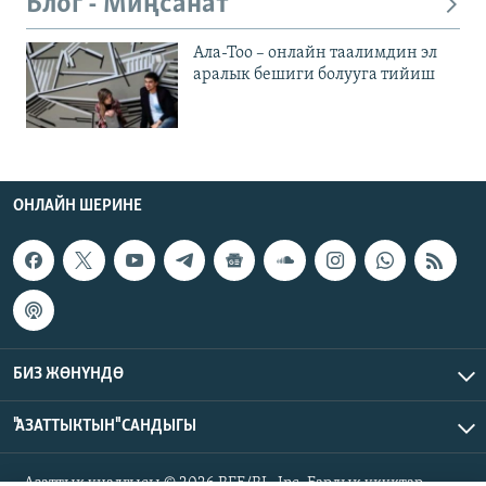
Блог - Миңсанат
Ала-Тоо – онлайн таалимдин эл
аралык бешиги болууга тийиш
ОНЛАЙН ШЕРИНЕ
БИЗ ЖӨНҮНДӨ
"АЗАТТЫКТЫН" САНДЫГЫ
Азаттык үналгысы © 2026 RFE/RL, Inc. Бардык укуктар