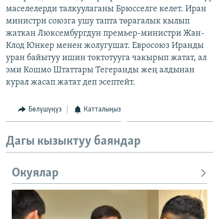
маселелерди талкуулаганы Брюсселге келет. Иран
ОНЛАЙН ШЕРИНЕ
ЭЖЕ-СИҢДИЛЕР
министри союзга ушу тапта төрагалык кылып
АЗАТТЫК+
жаткан Люксембургдун премьер-министри Жан-
ЫҢГАЙСЫЗ СУРООЛОР
Клод Юнкер менен жолугушат. Евросоюз Иранды
уран байытуу ишин токтотууга чакырып жатат, ал
эми Кошмо Штаттары Тегеранды жең алдынан
ЭЕ/АРнун бардык сайттары
курал жасап жатат деп эсептейт.
Бөлүшүңүз
Катталыңыз
Дагы кызыктуу баяндар
Окуялар