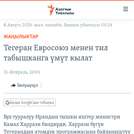
Линктер
Мазмунга
өтүңүз
8-Август, 2026-жыл, ишемби, Бишкек убактысы 00:24
Навигацияга
ЖАҢЫЛЫКТАР
өтүңүз
ЖАҢЫЛЫКТАР
КЫРГЫЗСТАН
Издөөгө
Тегеран Евросоюз менен тил
салыңыз
ДҮЙНӨ
КЫРГЫЗСТАН
табышканга үмүт кылат
УКРАИНА
САЯСАТ
ДҮЙНӨ
15-Февраль, 2005
АТАЙЫН ИЛИКТӨӨ
ЭКОНОМИКА
БОРБОР АЗИЯ
ТВ ПРОГРАММАЛАР
Бөлүшүңүз
МАДАНИЯТ
ПОДКАСТ
БҮГҮН АЗАТТЫКТА
Бизди Google'дан табыңыз
ӨЗГӨЧӨ ПИКИР
ЭКСПЕРТТЕР ТАЛДАЙТ
Бул тууралуу Ирандын тышкы иштер министри
БИЗ ЖАНА ДҮЙНӨ
Русский
Камал Харрази билдирди. Харрази бүгүн
ДАНИСТЕ
Тегерандын атомдук программасына байланыштуу