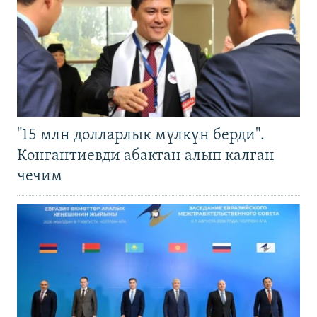
"15 млн долларлык мүлкүн берди".
Конгантиевди абактан алып калган
чечим