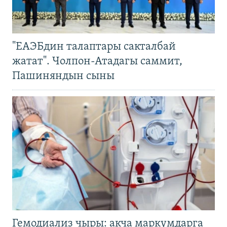
"ЕАЭБдин талаптары сакталбай
жатат". Чолпон-Атадагы саммит,
Пашиняндын сыны
Гемодиализ чыры: акча маркумдарга