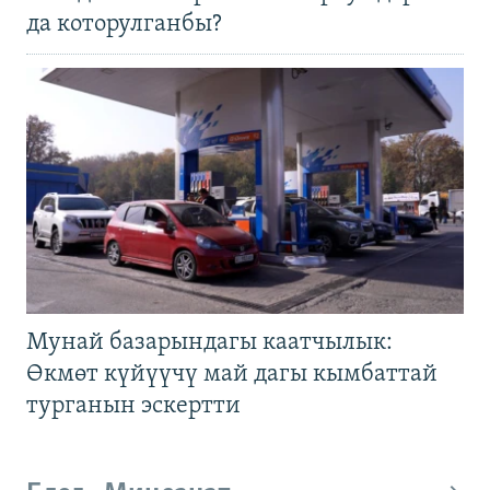
да которулганбы?
Мунай базарындагы каатчылык:
Өкмөт күйүүчү май дагы кымбаттай
турганын эскертти