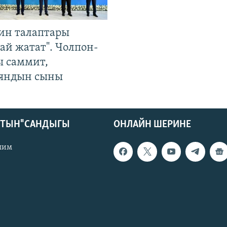
ин талаптары
ай жатат". Чолпон-
ы саммит,
яндын сыны
КТЫН" САНДЫГЫ
ОНЛАЙН ШЕРИНЕ
лим