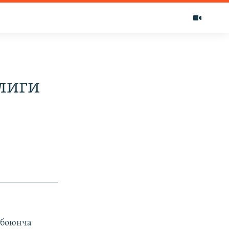
лиги
 боюнча