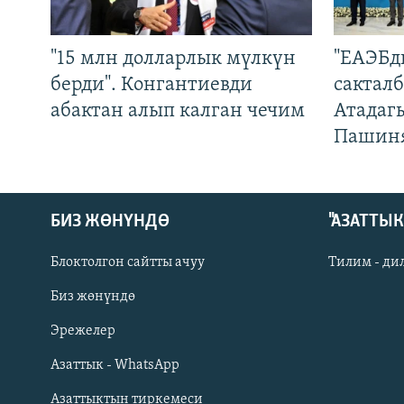
"15 млн долларлык мүлкүн
"ЕАЭБд
берди". Конгантиевди
сакталб
абактан алып калган чечим
Атадаг
Пашин
БИЗ ЖӨНҮНДӨ
"АЗАТТЫ
Блоктолгон сайтты ачуу
Тилим - ди
Биз жөнүндө
Русский
Эрежелер
Азаттык - WhatsApp
ОНЛАЙН ШЕРИНЕ
Азаттыктын тиркемеси