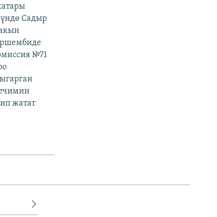
катары
нүндө Садыр
жакын
аршембиде
омиссия №71
оо
чыгарган
чечимин
нип жатат