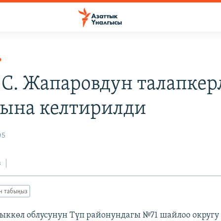
Р
 С. Жапаровдун талапкер
ына келтирилди
05
з
ан табыңыз
ккөл облусунун Түп районундагы №71 шайлоо округу