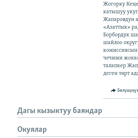
ЭЖЕ-СИҢДИЛЕР
Жогорку Кеңе
катышуу укуг
АЗАТТЫК+
Жапаровдун а
ЫҢГАЙСЫЗ СУРООЛОР
«Азаттык» р
Борбордук ша
шайлоо округ
комиссиясыны
чечими жокк
талапкер Жап
деген төрт а
Бөлүшүңү
Дагы кызыктуу баяндар
Окуялар