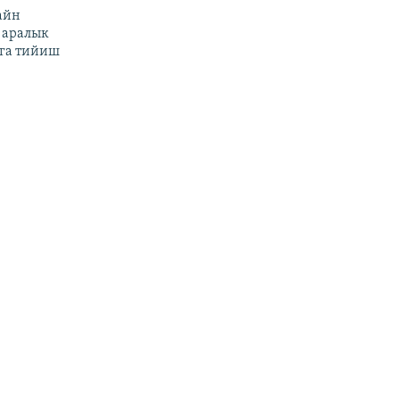
айн
 аралык
га тийиш