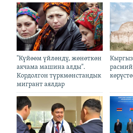
"Күйөөм үйлөндү, жөнөткөн
Кыргыз
акчама машина алды".
расмий
Кордолгон түркмөнстандык
көрүст
мигрант аялдар