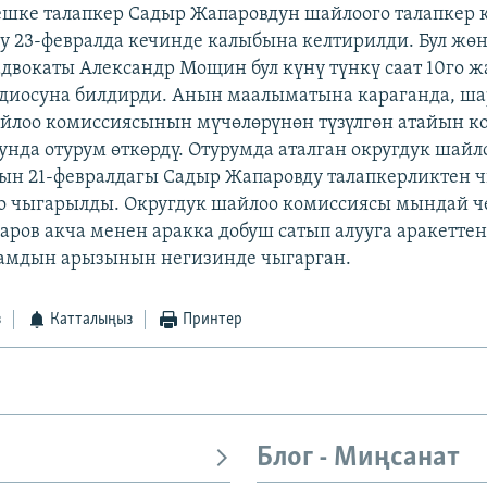
шке талапкер Садыр Жапаровдун шайлоого талапкер 
у 23-февралда кечинде калыбына келтирилди. Бул жө
двокаты Александр Мощин бул күнү түнкү саат 10го 
адиосуна билдирди. Анын маалыматына караганда, ш
йлоо комиссиясынын мүчөлөрүнөн түзүлгөн атайын к
унда отурум өткөрдү. Отурумда аталган округдук шайл
н 21-февралдагы Садыр Жапаровду талапкерликтен 
о чыгарылды. Округдук шайлоо комиссиясы мындай 
аров акча менен аракка добуш сатып алууга аракетте
дамдын арызынын негизинде чыгарган.
з
Катталыңыз
Принтер
Блог - Миңсанат