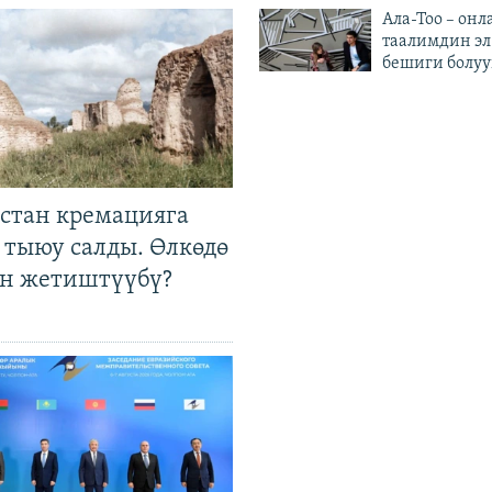
Ала-Тоо – онл
таалимдин эл
бешиги болуу
стан кремацияга
 тыюу салды. Өлкөдө
өн жетиштүүбү?