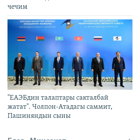
чечим
"ЕАЭБдин талаптары сакталбай
жатат". Чолпон-Атадагы саммит,
Пашиняндын сыны