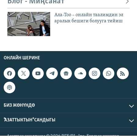
Блог - Миңсанат
Ала-Тоо – онлайн таалимдин эл
аралык бешиги болууга тийиш
ОНЛАЙН ШЕРИНЕ
БИЗ ЖӨНҮНДӨ
"АЗАТТЫКТЫН" САНДЫГЫ
Азаттык үналгысы © 2026 RFE/RL, Inc. Бардык укуктар