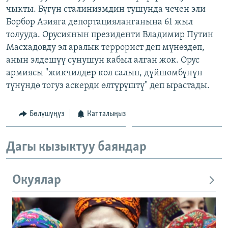
чыкты. Бүгүн сталинизмдин тушунда чечен эли
ОНЛАЙН ШЕРИНЕ
ЭЖЕ-СИҢДИЛЕР
Борбор Азияга депортацияланганына 61 жыл
АЗАТТЫК+
толууда. Орусиянын президенти Владимир Путин
ЫҢГАЙСЫЗ СУРООЛОР
Масхадовду эл аралык террорист деп мүнөздөп,
анын элдешүү сунушун кабыл алган жок. Орус
армиясы "жикчилдер кол салып, дүйшөмбүнүн
ЭЕ/АРнун бардык сайттары
түнүндө тогуз аскерди өлтүрүштү" деп ырастады.
Бөлүшүңүз
Катталыңыз
Дагы кызыктуу баяндар
Окуялар