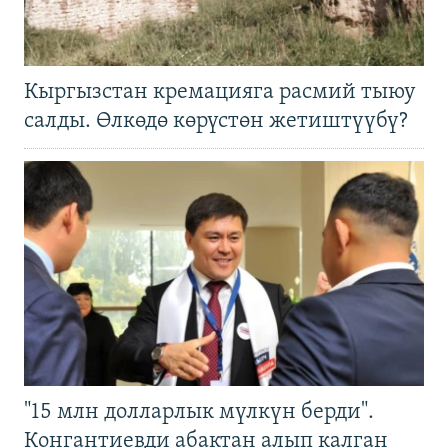
Кыргызстан кремацияга расмий тыюу
салды. Өлкөдө көрүстөн жетиштүүбү?
"15 млн долларлык мүлкүн берди".
Конгантиевди абактан алып калган