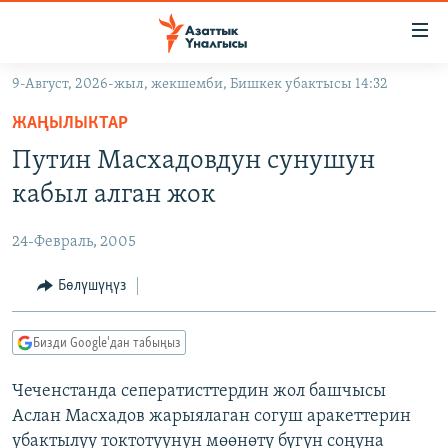
Линктер
Мазмунга
өтүңүз
9-Август, 2026-жыл, жекшемби, Бишкек убактысы 14:32
Навигацияга
ЖАҢЫЛЫКТАР
өтүңүз
ЖАҢЫЛЫКТАР
КЫРГЫЗСТАН
Издөөгө
Путин Масхадовдун сунушун
салыңыз
ДҮЙНӨ
КЫРГЫЗСТАН
кабыл алган жок
УКРАИНА
САЯСАТ
ДҮЙНӨ
24-Февраль, 2005
АТАЙЫН ИЛИКТӨӨ
ЭКОНОМИКА
БОРБОР АЗИЯ
ТВ ПРОГРАММАЛАР
Бөлүшүңүз
МАДАНИЯТ
ПОДКАСТ
БҮГҮН АЗАТТЫКТА
Бизди Google'дан табыңыз
ӨЗГӨЧӨ ПИКИР
ЭКСПЕРТТЕР ТАЛДАЙТ
Чеченстанда сеператисттердин жол башчысы
БИЗ ЖАНА ДҮЙНӨ
Русский
Аслан Масхадов жарыялаган согуш аракеттерин
ДАНИСТЕ
убактылуу токтотуунун мөөнөтү бүгүн соңуна