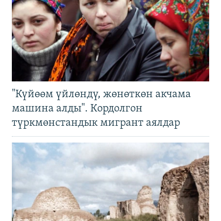
"Күйөөм үйлөндү, жөнөткөн акчама
машина алды". Кордолгон
түркмөнстандык мигрант аялдар