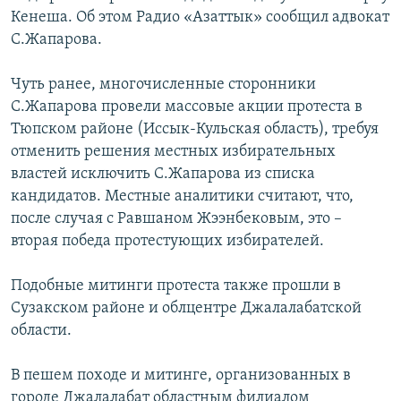
ОНЛАЙН ШЕРИНЕ
Кенеша. Об этом Радио «Азаттык» сообщил адвокат
ЭЖЕ-СИҢДИЛЕР
С.Жапарова.
АЗАТТЫК+
ЫҢГАЙСЫЗ СУРООЛОР
Чуть ранее, многочисленные сторонники
С.Жапарова провели массовые акции протеста в
Тюпском районе (Иссык-Кульская область), требуя
ЭЕ/АРнун бардык сайттары
отменить решения местных избирательных
властей исключить С.Жапарова из списка
кандидатов. Местные аналитики считают, что,
после случая с Равшаном Жээнбековым, это –
вторая победа протестующих избирателей.
Подобные митинги протеста также прошли в
Сузакском районе и облцентре Джалалабатской
области.
В пешем походе и митинге, организованных в
городе Джалалабат областным филиалом