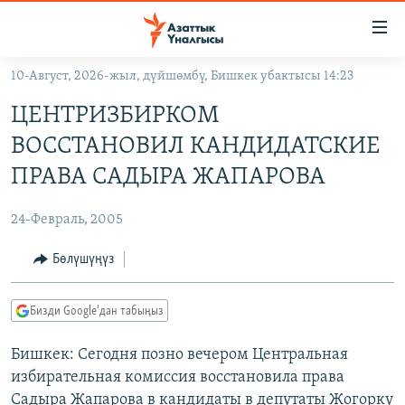
Линктер
Мазмунга
өтүңүз
10-Август, 2026-жыл, дүйшөмбү, Бишкек убактысы 14:23
Навигацияга
ЖАҢЫЛЫКТАР
өтүңүз
ЦЕНТРИЗБИРКОМ
КЫРГЫЗСТАН
Издөөгө
ВОССТАНОВИЛ КАНДИДАТСКИЕ
салыңыз
ДҮЙНӨ
КЫРГЫЗСТАН
ПРАВА САДЫРА ЖАПАРОВА
УКРАИНА
САЯСАТ
ДҮЙНӨ
24-Февраль, 2005
АТАЙЫН ИЛИКТӨӨ
ЭКОНОМИКА
БОРБОР АЗИЯ
ТВ ПРОГРАММАЛАР
Бөлүшүңүз
МАДАНИЯТ
ПОДКАСТ
БҮГҮН АЗАТТЫКТА
Бизди Google'дан табыңыз
ӨЗГӨЧӨ ПИКИР
ЭКСПЕРТТЕР ТАЛДАЙТ
Бишкек: Сегодня позно вечером Центральная
БИЗ ЖАНА ДҮЙНӨ
Русский
избирательная комиссия восстановила права
ДАНИСТЕ
Садыра Жапарова в кандидаты в депутаты Жогорку