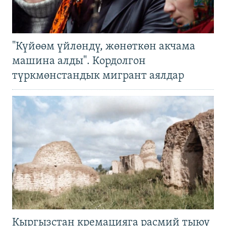
"Күйөөм үйлөндү, жөнөткөн акчама
машина алды". Кордолгон
түркмөнстандык мигрант аялдар
Кыргызстан кремацияга расмий тыюу