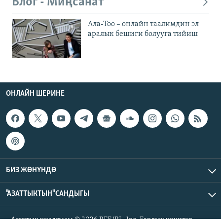
Блог - Миңсанат
Ала-Тоо – онлайн таалимдин эл
аралык бешиги болууга тийиш
ОНЛАЙН ШЕРИНЕ
БИЗ ЖӨНҮНДӨ
"АЗАТТЫКТЫН" САНДЫГЫ
Азаттык үналгысы © 2026 RFE/RL, Inc. Бардык укуктар