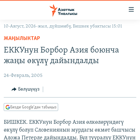
Линктер
Мазмунга
өтүңүз
10-Август, 2026-жыл, дүйшөмбү, Бишкек убактысы 15:01
Навигацияга
ЖАҢЫЛЫКТАР
өтүңүз
ЖАҢЫЛЫКТАР
КЫРГЫЗСТАН
Издөөгө
ЕККУнун Борбор Азия боюнча
салыңыз
ДҮЙНӨ
КЫРГЫЗСТАН
жаңы өкүлү дайындалды
УКРАИНА
САЯСАТ
ДҮЙНӨ
24-Февраль, 2005
АТАЙЫН ИЛИКТӨӨ
ЭКОНОМИКА
БОРБОР АЗИЯ
ТВ ПРОГРАММАЛАР
Бөлүшүңүз
МАДАНИЯТ
ПОДКАСТ
БҮГҮН АЗАТТЫКТА
Бизди Google'дан табыңыз
ӨЗГӨЧӨ ПИКИР
ЭКСПЕРТТЕР ТАЛДАЙТ
БИШКЕК. ЕККУнун Борбор Азия өлкөлөрүндөгү
БИЗ ЖАНА ДҮЙНӨ
Русский
өкүлү болуп Словениянын мурдагы өкмөт башчысы
ДАНИСТЕ
Аложа Петерле дайындалды. Бул тууралуу ЕККУнун