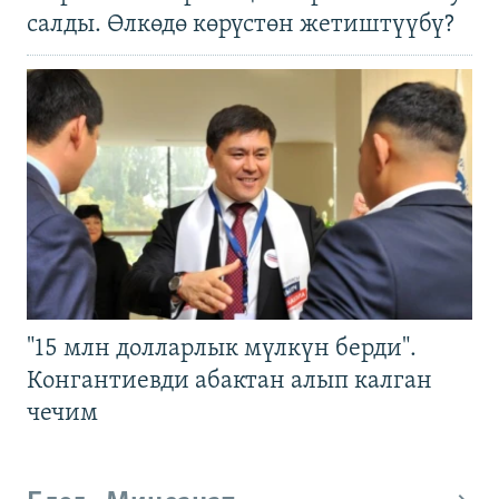
салды. Өлкөдө көрүстөн жетиштүүбү?
"15 млн долларлык мүлкүн берди".
Конгантиевди абактан алып калган
чечим