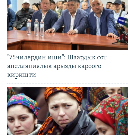
"75чилердин иши": Шаардык сот
апелляциялык арызды кароого
киришти