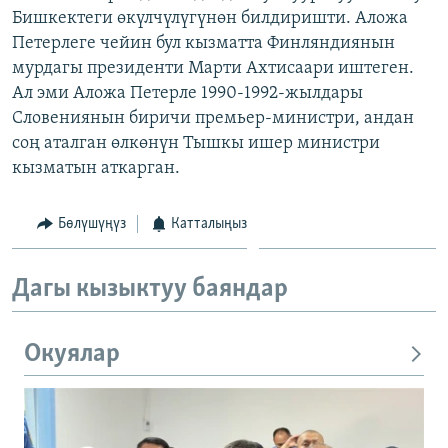
Бишкектеги өкүлчүлүгүнөн билдиришти. Аложа
ОНЛАЙН ШЕРИНЕ
ЭЖЕ-СИҢДИЛЕР
Петерлеге чейин бул кызматта Финляндиянын
АЗАТТЫК+
мурдагы президенти Марти Ахтисаари иштеген.
ЫҢГАЙСЫЗ СУРООЛОР
Ал эми Аложа Петерле 1990-1992-жылдары
Словениянын биричи премьер-министри, андан
соң аталган өлкөнүн Тышкы ишер министри
ЭЕ/АРнун бардык сайттары
кызматын аткарган.
Бөлүшүңүз
Катталыңыз
Дагы кызыктуу баяндар
Окуялар