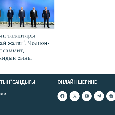
ин талаптары
ай жатат". Чолпон-
ы саммит,
яндын сыны
КТЫН" САНДЫГЫ
ОНЛАЙН ШЕРИНЕ
лим