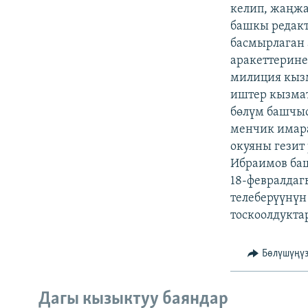
ЭЖЕ-СИҢДИЛЕР
келип, жаңжа
башкы редакт
АЗАТТЫК+
басмырлаган 
ЫҢГАЙСЫЗ СУРООЛОР
аракеттерине
милиция кыз
иштер кызма
бөлүм башчыс
менчик имара
окуяны гезит
Ибраимов ба
18-февралдаг
телеберүүнүн
тоскоолдукта
Бөлүшүңү
Дагы кызыктуу баяндар