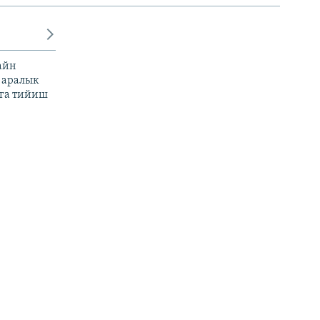
айн
 аралык
га тийиш