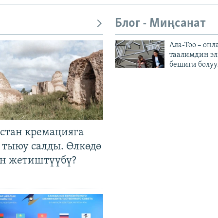
Блог - Миңсанат
Ала-Тоо – онл
таалимдин эл
бешиги болуу
стан кремацияга
 тыюу салды. Өлкөдө
өн жетиштүүбү?