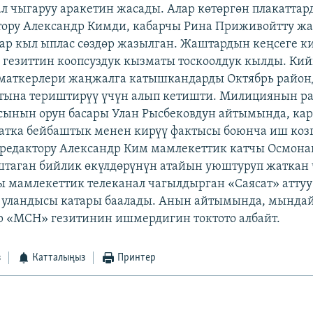
л чыгаруу аракетин жасады. Алар көтөргөн плакаттар
ору Александр Кимди, кабарчы Рина Приживойтту ж
ар кыл ыплас сөздөр жазылган. Жаштардын кеңсеге к
 гезиттин коопсуздук кызматы тоскоолдук кылды. Ки
маткерлери жаңжалга катышкандарды Октябрь район
тына териштирүү үчүн алып кетишти. Милициянын р
ынын орун басары Улан Рысбековдун айтымында, ка
тка бейбаштык менен кирүү фактысы боюнча иш козго
 редактору Александр Ким мамлекеттик катчы Осмона
штаган бийлик өкүлдөрүнүн атайын уюштуруп жаткан
ы мамлекеттик телеканал чагылдырган «Саясат» аттуу
 уландысы катары баалады. Анын айтымында, мында
р «МСН» гезитинин ишмердигин токтото албайт.
з
Катталыңыз
Принтер