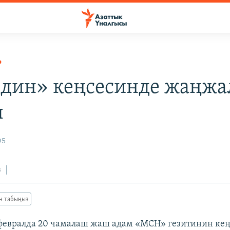
Р
ин» кеңсесинде жаңжа
ы
05
з
ан табыңыз
февралда 20 чамалаш жаш адам «МСН» гезитинин ке