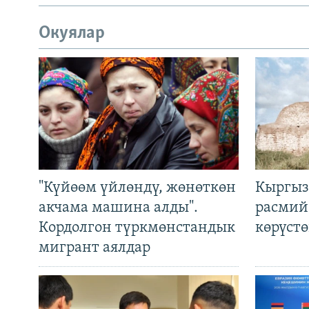
Окуялар
"Күйөөм үйлөндү, жөнөткөн
Кыргыз
акчама машина алды".
расмий
Кордолгон түркмөнстандык
көрүст
мигрант аялдар