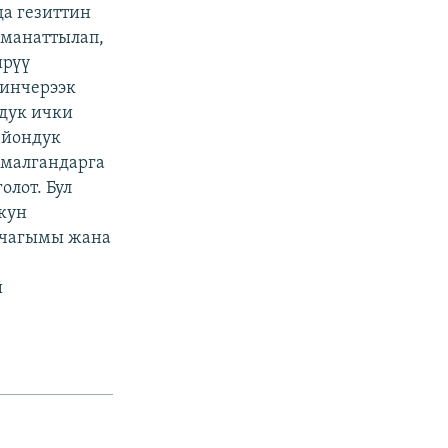
да гезиттин
аманаттылап,
ирүү
йинчерээк
дук ички
айондук
рмалгандарга
лот. Бул
кун
 чагымы жана
й