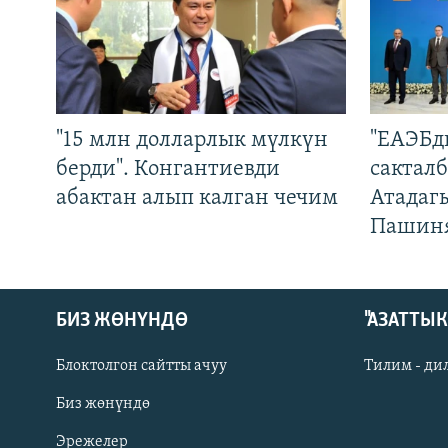
"15 млн долларлык мүлкүн
"ЕАЭБд
берди". Конгантиевди
сакталб
абактан алып калган чечим
Атадаг
Пашин
БИЗ ЖӨНҮНДӨ
"АЗАТТЫ
Блоктолгон сайтты ачуу
Тилим - ди
Биз жөнүндө
Русский
Эрежелер