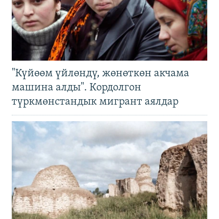
"Күйөөм үйлөндү, жөнөткөн акчама
машина алды". Кордолгон
түркмөнстандык мигрант аялдар