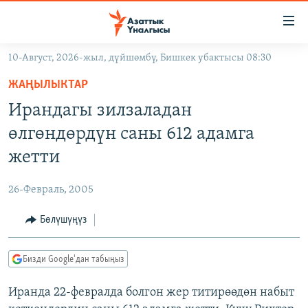
Линктер
Мазмунга
өтүңүз
10-Август, 2026-жыл, дүйшөмбү, Бишкек убактысы 08:30
Навигацияга
ЖАҢЫЛЫКТАР
өтүңүз
ЖАҢЫЛЫКТАР
КЫРГЫЗСТАН
Издөөгө
Ирандагы зилзаладан
салыңыз
ДҮЙНӨ
КЫРГЫЗСТАН
өлгөндөрдүн саны 612 адамга
УКРАИНА
САЯСАТ
ДҮЙНӨ
жетти
АТАЙЫН ИЛИКТӨӨ
ЭКОНОМИКА
БОРБОР АЗИЯ
26-Февраль, 2005
ТВ ПРОГРАММАЛАР
МАДАНИЯТ
Бөлүшүңүз
ПОДКАСТ
БҮГҮН АЗАТТЫКТА
ӨЗГӨЧӨ ПИКИР
ЭКСПЕРТТЕР ТАЛДАЙТ
Бизди Google'дан табыңыз
БИЗ ЖАНА ДҮЙНӨ
Русский
Иранда 22-февралда болгон жер титирөөдөн набыт
ДАНИСТЕ