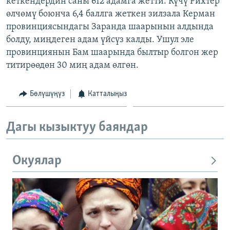
кеткендердин саны 612 адамга жетти. Күчү Рихтер
ОНЛАЙН ШЕРИНЕ
ЭЖЕ-СИҢДИЛЕР
өлчөмү боюнча 6,4 баллга жеткен зилзала Керман
провинциясындагы Заранда шаарынын алдында
АЗАТТЫК+
болду, миңдеген адам үйсүз калды. Ушул эле
ЫҢГАЙСЫЗ СУРООЛОР
провинциянын Бам шаарында былтыр болгон жер
титирөөдөн 30 миң адам өлгөн.
ЭЕ/АРнун бардык сайттары
Бөлүшүңүз
Катталыңыз
Дагы кызыктуу баяндар
Окуялар