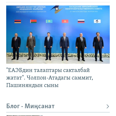
"ЕАЭБдин талаптары сакталбай
жатат". Чолпон-Атадагы саммит,
Пашиняндын сыны
Блог - Миңсанат