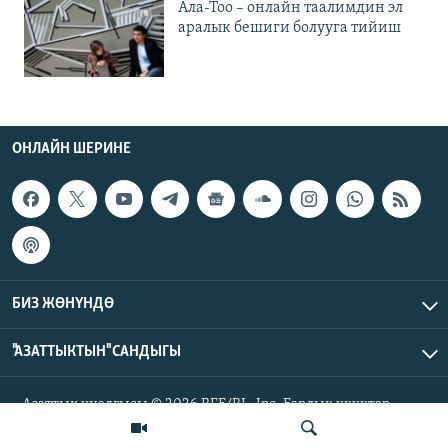
Ала-Тоо – онлайн таалимдин эл
аралык бешиги болууга тийиш
ОНЛАЙН ШЕРИНЕ
БИЗ ЖӨНҮНДӨ
"АЗАТТЫКТЫН" САНДЫГЫ
Азаттык үналгысы © 2026 RFE/RL, Inc. Бардык укуктар
корголгон.