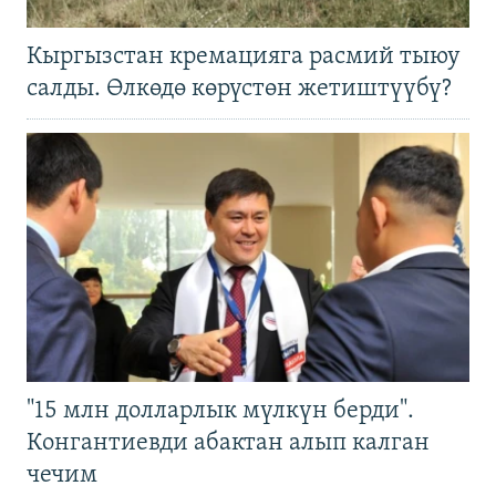
Кыргызстан кремацияга расмий тыюу
салды. Өлкөдө көрүстөн жетиштүүбү?
"15 млн долларлык мүлкүн берди".
Конгантиевди абактан алып калган
чечим