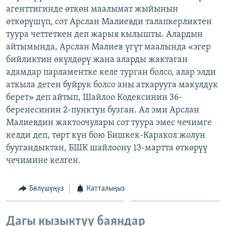
агенттигинде өткөн маалымат жыйынын
ОНЛАЙН ШЕРИНЕ
ЭЖЕ-СИҢДИЛЕР
өткөрүшүп, сот Арслан Малиевди талапкерликтен
АЗАТТЫК+
туура четтеткен деп жарыя кылышты. Алардын
ЫҢГАЙСЫЗ СУРООЛОР
айтымында, Арслан Малиев үгүт маалында «эгер
бийликтин өкүлдөрү жана аларды жактаган
адамдар парламентке келе турган болсо, алар элди
ЭЕ/АРнун бардык сайттары
аткыла деген буйрук болсо аны аткарууга макулдук
берет» деп айтып, Шайлоо Кодексинин 36-
беренесинин 2-пунктун бузган. Ал эми Арслан
Малиевдин жактоочулары сот туура эмес чечимге
келди деп, төрт күн бою Бишкек-Каракол жолун
буугандыктан, БШК шайлоону 13-мартта өткөрүү
чечимине келген.
Бөлүшүңүз
Катталыңыз
Дагы кызыктуу баяндар