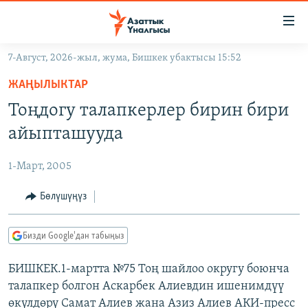
Линктер
Мазмунга
өтүңүз
7-Август, 2026-жыл, жума, Бишкек убактысы 15:52
Навигацияга
ЖАҢЫЛЫКТАР
өтүңүз
ЖАҢЫЛЫКТАР
КЫРГЫЗСТАН
Издөөгө
Тоңдогу талапкерлер бирин бири
салыңыз
ДҮЙНӨ
КЫРГЫЗСТАН
айыпташууда
УКРАИНА
САЯСАТ
ДҮЙНӨ
1-Март, 2005
АТАЙЫН ИЛИКТӨӨ
ЭКОНОМИКА
БОРБОР АЗИЯ
ТВ ПРОГРАММАЛАР
Бөлүшүңүз
МАДАНИЯТ
ПОДКАСТ
БҮГҮН АЗАТТЫКТА
Бизди Google'дан табыңыз
ӨЗГӨЧӨ ПИКИР
ЭКСПЕРТТЕР ТАЛДАЙТ
БИШКЕК.1-мартта №75 Тоң шайлоо округу боюнча
БИЗ ЖАНА ДҮЙНӨ
Русский
талапкер болгон Аскарбек Алиевдин ишенимдүү
ДАНИСТЕ
өкүлдөрү Самат Алиев жана Азиз Алиев АКИ-пресс