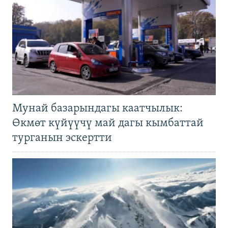
Мунай базарындагы каатчылык:
Өкмөт күйүүчү май дагы кымбаттай
турганын эскертти