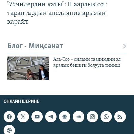
"75чилердин каты": Шаардык сот
тараптардын апелляция арызын
карайт
Блог - Миңсанат
Ала-Тоо – онлайн таалимдин эл
аралык бешиги болууга тийиш
ОНЛАЙН ШЕРИНЕ