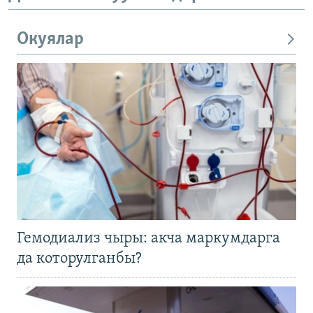
Окуялар
Гемодиализ чыры: акча маркумдарга
да которулганбы?