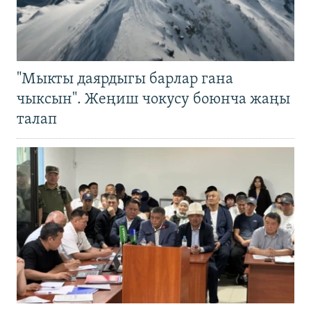
"Мыкты даярдыгы барлар гана
чыксын". Жеңиш чокусу боюнча жаңы
талап