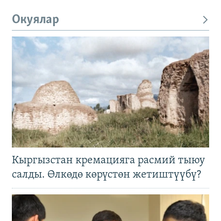
Окуялар
Кыргызстан кремацияга расмий тыюу
салды. Өлкөдө көрүстөн жетиштүүбү?