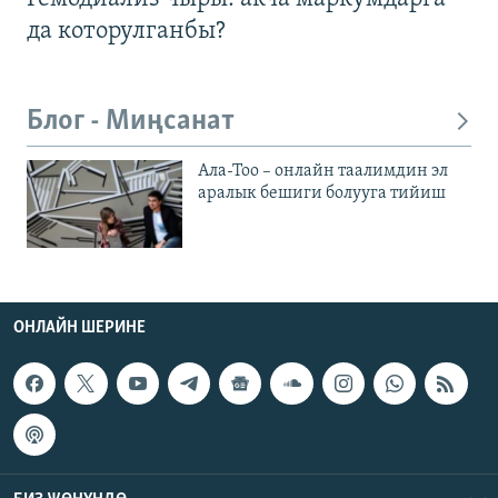
да которулганбы?
Блог - Миңсанат
Ала-Тоо – онлайн таалимдин эл
аралык бешиги болууга тийиш
ОНЛАЙН ШЕРИНЕ