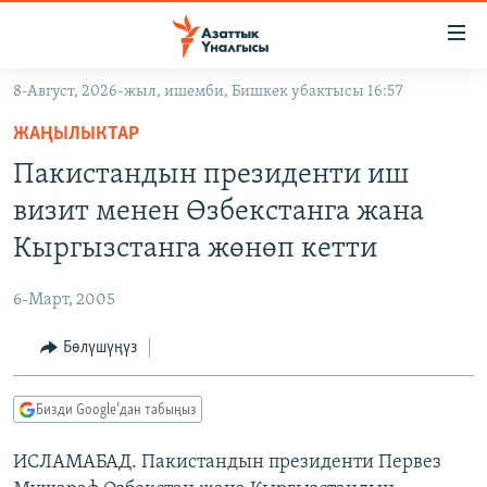
Линктер
Мазмунга
өтүңүз
8-Август, 2026-жыл, ишемби, Бишкек убактысы 16:57
Навигацияга
ЖАҢЫЛЫКТАР
өтүңүз
ЖАҢЫЛЫКТАР
КЫРГЫЗСТАН
Издөөгө
Пакистандын президенти иш
салыңыз
ДҮЙНӨ
КЫРГЫЗСТАН
визит менен Өзбекстанга жана
УКРАИНА
САЯСАТ
ДҮЙНӨ
Кыргызстанга жөнөп кетти
АТАЙЫН ИЛИКТӨӨ
ЭКОНОМИКА
БОРБОР АЗИЯ
6-Март, 2005
ТВ ПРОГРАММАЛАР
МАДАНИЯТ
Бөлүшүңүз
ПОДКАСТ
БҮГҮН АЗАТТЫКТА
ӨЗГӨЧӨ ПИКИР
ЭКСПЕРТТЕР ТАЛДАЙТ
Бизди Google'дан табыңыз
БИЗ ЖАНА ДҮЙНӨ
Русский
ИСЛАМАБАД. Пакистандын президенти Первез
ДАНИСТЕ