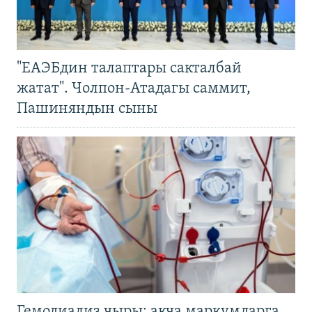
"ЕАЭБдин талаптары сакталбай
жатат". Чолпон-Атадагы саммит,
Пашиняндын сыны
Гемодиализ чыры: акча маркумдарга