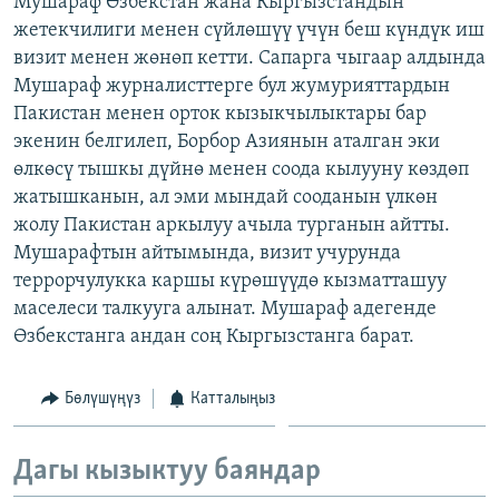
Мушараф Өзбекстан жана Кыргызстандын
ОНЛАЙН ШЕРИНЕ
ЭЖЕ-СИҢДИЛЕР
жетекчилиги менен сүйлөшүү үчүн беш күндүк иш
визит менен жөнөп кетти. Сапарга чыгаар алдында
АЗАТТЫК+
Мушараф журналисттерге бул жумурияттардын
ЫҢГАЙСЫЗ СУРООЛОР
Пакистан менен орток кызыкчылыктары бар
экенин белгилеп, Борбор Азиянын аталган эки
өлкөсү тышкы дүйнө менен соода кылууну көздөп
ЭЕ/АРнун бардык сайттары
жатышканын, ал эми мындай сооданын үлкөн
жолу Пакистан аркылуу ачыла турганын айтты.
Мушарафтын айтымында, визит учурунда
террорчулукка каршы күрөшүүдө кызматташуу
маселеси талкууга алынат. Мушараф адегенде
Өзбекстанга андан соң Кыргызстанга барат.
Бөлүшүңүз
Катталыңыз
Дагы кызыктуу баяндар