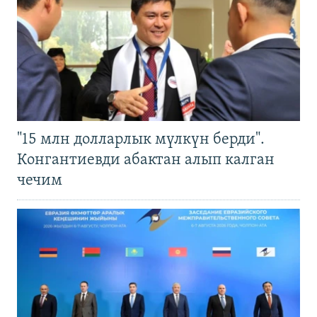
"15 млн долларлык мүлкүн берди".
Конгантиевди абактан алып калган
чечим