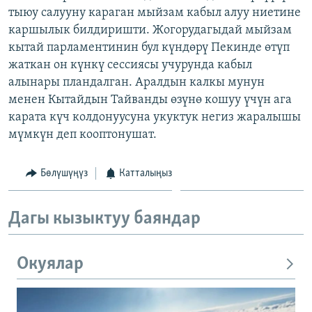
тыюу салууну караган мыйзам кабыл алуу ниетине
ОНЛАЙН ШЕРИНЕ
ЭЖЕ-СИҢДИЛЕР
каршылык билдиришти. Жогорудагыдай мыйзам
АЗАТТЫК+
кытай парламентинин бул күндөрү Пекинде өтүп
ЫҢГАЙСЫЗ СУРООЛОР
жаткан он күнкү сессиясы учурунда кабыл
алынары пландалган. Аралдын калкы мунун
менен Кытайдын Тайванды өзүнө кошуу үчүн ага
ЭЕ/АРнун бардык сайттары
карата күч колдонуусуна укуктук негиз жаралышы
мүмкүн деп кооптонушат.
Бөлүшүңүз
Катталыңыз
Дагы кызыктуу баяндар
Окуялар