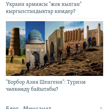
Украин армиясы "жок кылган"
кыргызстандыктар кимдер?
"Борбор Азия Шенгени": Туризм
чөлкөмдү байытабы?