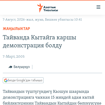
Линктер
Мазмунга
өтүңүз
7-Август, 2026-жыл, жума, Бишкек убактысы 10:41
Навигацияга
ЖАҢЫЛЫКТАР
өтүңүз
ЖАҢЫЛЫКТАР
КЫРГЫЗСТАН
Издөөгө
Тайванда Кытайга каршы
салыңыз
ДҮЙНӨ
КЫРГЫЗСТАН
демонстрация болду
УКРАИНА
САЯСАТ
ДҮЙНӨ
7-Март, 2005
АТАЙЫН ИЛИКТӨӨ
ЭКОНОМИКА
БОРБОР АЗИЯ
ТВ ПРОГРАММАЛАР
Бөлүшүңүз
МАДАНИЯТ
ПОДКАСТ
БҮГҮН АЗАТТЫКТА
Бизди Google'дан табыңыз
ӨЗГӨЧӨ ПИКИР
ЭКСПЕРТТЕР ТАЛДАЙТ
Тайвандын түштүгүндөгү Каошун шаарында
БИЗ ЖАНА ДҮЙНӨ
Русский
демонстрацияга чыккан 15 миңдей адам кытай
ДАНИСТЕ
бийликтеринин Тайвандын Кытайдан бөлүнүүсүнө