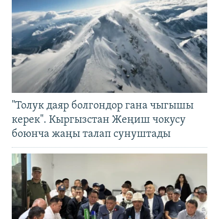
"Толук даяр болгондор гана чыгышы
керек". Кыргызстан Жеңиш чокусу
боюнча жаңы талап сунуштады