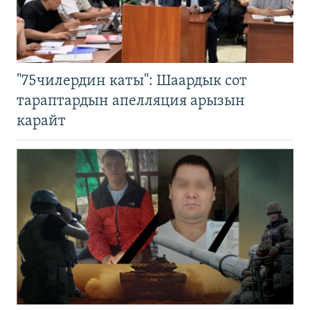
"75чилердин каты": Шаардык сот
тараптардын апелляция арызын
карайт