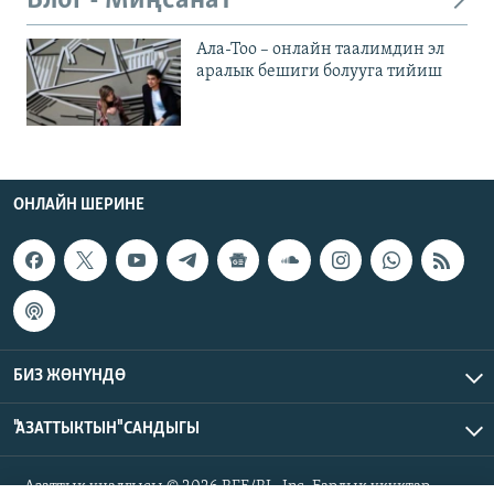
Блог - Миңсанат
Ала-Тоо – онлайн таалимдин эл
аралык бешиги болууга тийиш
ОНЛАЙН ШЕРИНЕ
БИЗ ЖӨНҮНДӨ
"АЗАТТЫКТЫН" САНДЫГЫ
Азаттык үналгысы © 2026 RFE/RL, Inc. Бардык укуктар