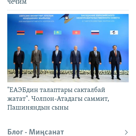
чечим
"ЕАЭБдин талаптары сакталбай
жатат". Чолпон-Атадагы саммит,
Пашиняндын сыны
Блог - Миңсанат