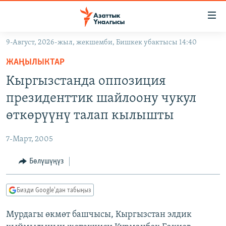
Линктер
Мазмунга
өтүңүз
9-Август, 2026-жыл, жекшемби, Бишкек убактысы 14:40
Навигацияга
ЖАҢЫЛЫКТАР
өтүңүз
ЖАҢЫЛЫКТАР
КЫРГЫЗСТАН
Издөөгө
Кыргызстанда оппозиция
салыңыз
ДҮЙНӨ
КЫРГЫЗСТАН
президенттик шайлоону чукул
УКРАИНА
САЯСАТ
ДҮЙНӨ
өткөрүүнү талап кылышты
АТАЙЫН ИЛИКТӨӨ
ЭКОНОМИКА
БОРБОР АЗИЯ
7-Март, 2005
ТВ ПРОГРАММАЛАР
МАДАНИЯТ
Бөлүшүңүз
ПОДКАСТ
БҮГҮН АЗАТТЫКТА
ӨЗГӨЧӨ ПИКИР
ЭКСПЕРТТЕР ТАЛДАЙТ
Бизди Google'дан табыңыз
БИЗ ЖАНА ДҮЙНӨ
Русский
Мурдагы өкмөт башчысы, Кыргызстан элдик
ДАНИСТЕ