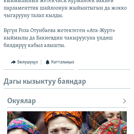
кыймылынын жетекчиси Курманбек Бакиев
ОНЛАЙН ШЕРИНЕ
ЭЖЕ-СИҢДИЛЕР
парламенттик шайлоонун жыйынтыгын да жокко
чыгарууну талап кылды.
АЗАТТЫК+
ЫҢГАЙСЫЗ СУРООЛОР
Бүгүн Роза Отунбаева жетектеген «Ата-Журт»
кыймылы да Бакиевдин чакыруусуна үндөш
билдирүү кабыл алышты.
ЭЕ/АРнун бардык сайттары
Бөлүшүңүз
Катталыңыз
Дагы кызыктуу баяндар
Окуялар