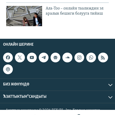
Ала-Тоо – онлайн таалимдин эл
аралык бешиги болууга тийиш
ОНЛАЙН ШЕРИНЕ
БИЗ ЖӨНҮНДӨ
"АЗАТТЫКТЫН" САНДЫГЫ
Азаттык үналгысы © 2026 RFE/RL, Inc. Бардык укуктар