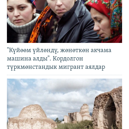
"Күйөөм үйлөндү, жөнөткөн акчама
машина алды". Кордолгон
түркмөнстандык мигрант аялдар