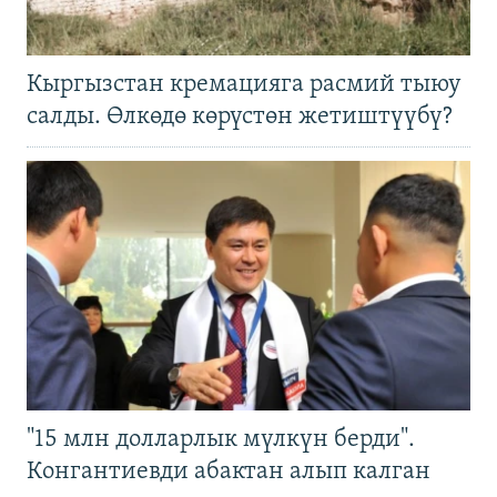
Кыргызстан кремацияга расмий тыюу
салды. Өлкөдө көрүстөн жетиштүүбү?
"15 млн долларлык мүлкүн берди".
Конгантиевди абактан алып калган