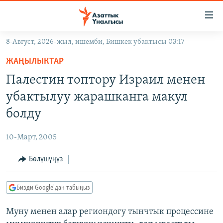
Линктер
Мазмунга
өтүңүз
8-Август, 2026-жыл, ишемби, Бишкек убактысы 03:17
Навигацияга
ЖАҢЫЛЫКТАР
өтүңүз
ЖАҢЫЛЫКТАР
КЫРГЫЗСТАН
Издөөгө
Палестин топтору Израил менен
салыңыз
ДҮЙНӨ
КЫРГЫЗСТАН
убактылуу жарашканга макул
УКРАИНА
САЯСАТ
ДҮЙНӨ
болду
АТАЙЫН ИЛИКТӨӨ
ЭКОНОМИКА
БОРБОР АЗИЯ
10-Март, 2005
ТВ ПРОГРАММАЛАР
МАДАНИЯТ
Бөлүшүңүз
ПОДКАСТ
БҮГҮН АЗАТТЫКТА
ӨЗГӨЧӨ ПИКИР
ЭКСПЕРТТЕР ТАЛДАЙТ
Бизди Google'дан табыңыз
БИЗ ЖАНА ДҮЙНӨ
Русский
Муну менен алар региондогу тынчтык процессине
ДАНИСТЕ