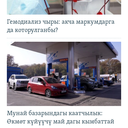
Гемодиализ чыры: акча маркумдарга
да которулганбы?
Мунай базарындагы каатчылык:
Өкмөт күйүүчү май дагы кымбаттай