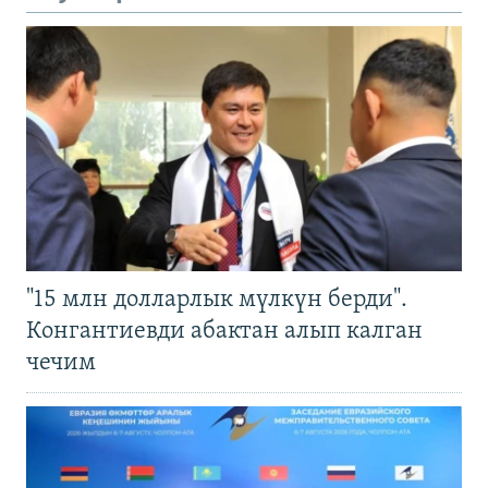
"15 млн долларлык мүлкүн берди".
Конгантиевди абактан алып калган
чечим