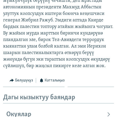
мүмкүнчүлүк берүүнү чечишти, деп ырастады
ОНЛАЙН ШЕРИНЕ
ЭЖЕ-СИҢДИЛЕР
автономиянын президенти Махмуд Аббастын
улуттук коопсуздук иштери боюнча кеңешчиси
АЗАТТЫК+
генерал Жибрил Ражуб. Эмдиги аптада Каирде
ЫҢГАЙСЫЗ СУРООЛОР
бардык палестин топтору атайын жыйынга чогулат.
Бу жыйын мурда марттын биринчи күндөрүнө
пландалган эле, бирок Тел-Авивдеги террордук
ЭЕ/АРнун бардык сайттары
кыянаттан улам болбой калган. Ал эми Иерихон
шаарын палестиналыктарга өткөрүп берүү
жөнүндө бүгүн эки тараптын коопсуздук өкүлдөрү
сүйлөшүп, бир жаңсыл пикирге келе алган жок.
Бөлүшүңүз
Катталыңыз
Дагы кызыктуу баяндар
Окуялар