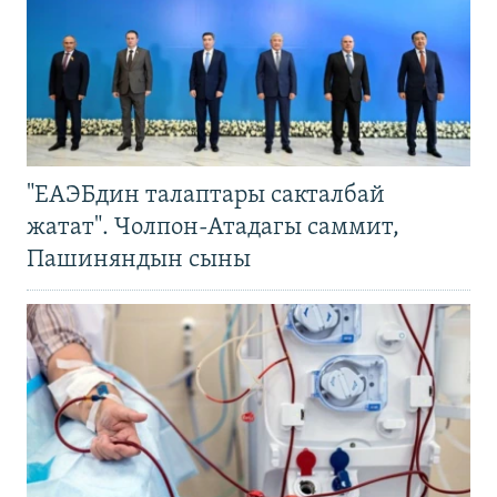
"ЕАЭБдин талаптары сакталбай
жатат". Чолпон-Атадагы саммит,
Пашиняндын сыны