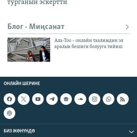
турганын эскертти
Блог - Миңсанат
Ала-Тоо – онлайн таалимдин эл
аралык бешиги болууга тийиш
ОНЛАЙН ШЕРИНЕ
БИЗ ЖӨНҮНДӨ