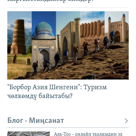
"Борбор Азия Шенгени": Туризм
чөлкөмдү байытабы?
Блог - Миңсанат
Ала-Тоо – онлайн таалимдин эл