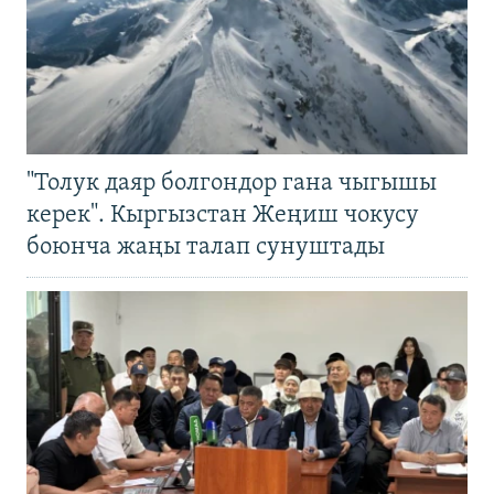
"Толук даяр болгондор гана чыгышы
керек". Кыргызстан Жеңиш чокусу
боюнча жаңы талап сунуштады