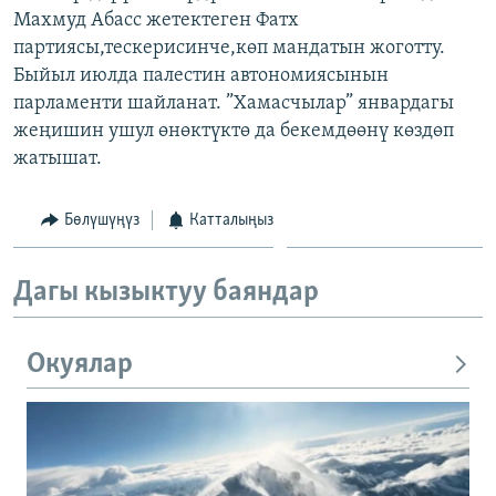
Махмуд Абасс жетектеген Фатх
ОНЛАЙН ШЕРИНЕ
ЭЖЕ-СИҢДИЛЕР
партиясы,тескерисинче,көп мандатын жоготту.
АЗАТТЫК+
Быйыл июлда палестин автономиясынын
ЫҢГАЙСЫЗ СУРООЛОР
парламенти шайланат. ”Хамасчылар” январдагы
жеңишин ушул өнөктүктө да бекемдөөнү көздөп
жатышат.
ЭЕ/АРнун бардык сайттары
Бөлүшүңүз
Катталыңыз
Дагы кызыктуу баяндар
Окуялар