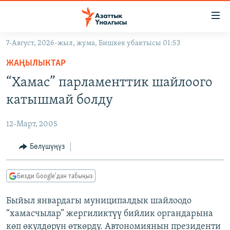
Линктер
Мазмунга
өтүңүз
7-Август, 2026-жыл, жума, Бишкек убактысы 01:53
Навигацияга
ЖАҢЫЛЫКТАР
өтүңүз
ЖАҢЫЛЫКТАР
КЫРГЫЗСТАН
Издөөгө
“Хамас” парламенттик шайлоого
салыңыз
ДҮЙНӨ
КЫРГЫЗСТАН
катышмай болду
УКРАИНА
САЯСАТ
ДҮЙНӨ
12-Март, 2005
АТАЙЫН ИЛИКТӨӨ
ЭКОНОМИКА
БОРБОР АЗИЯ
ТВ ПРОГРАММАЛАР
Бөлүшүңүз
МАДАНИЯТ
ПОДКАСТ
БҮГҮН АЗАТТЫКТА
Бизди Google'дан табыңыз
ӨЗГӨЧӨ ПИКИР
ЭКСПЕРТТЕР ТАЛДАЙТ
Быйыл январдагы муниципалдык шайлоодо
БИЗ ЖАНА ДҮЙНӨ
Русский
“хамасчылар” жергиликтүү бийлик органдарына
ДАНИСТЕ
көп өкүлдөрүн өткөрдү. Автономиянын президенти