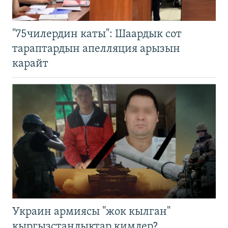
"75чилердин каты": Шаардык сот
тараптардын апелляция арызын
карайт
Украин армиясы "жок кылган"
кыргызстандыктар кимдер?