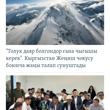
"Толук даяр болгондор гана чыгышы
керек". Кыргызстан Жеңиш чокусу
боюнча жаңы талап сунуштады