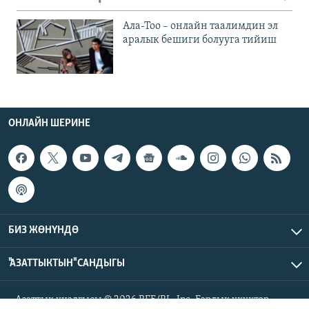
Ала-Тоо – онлайн таалимдин эл
аралык бешиги болууга тийиш
ОНЛАЙН ШЕРИНЕ
БИЗ ЖӨНҮНДӨ
"АЗАТТЫКТЫН" САНДЫГЫ
Азаттык үналгысы © 2026 RFE/RL, Inc. Бардык укуктар