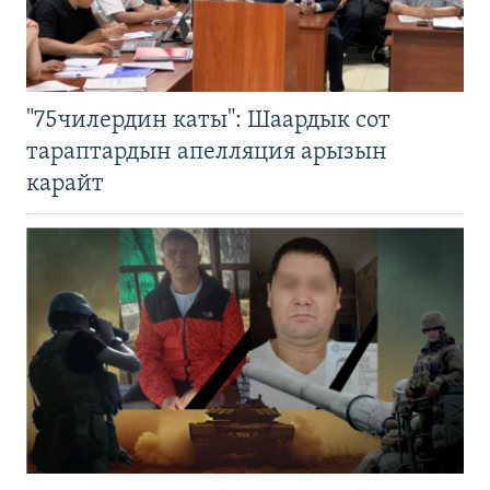
"75чилердин каты": Шаардык сот
тараптардын апелляция арызын
карайт