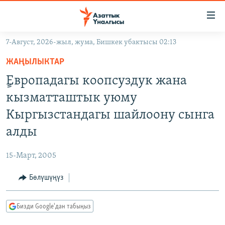
Линктер
Мазмунга
өтүңүз
7-Август, 2026-жыл, жума, Бишкек убактысы 02:13
Навигацияга
ЖАҢЫЛЫКТАР
өтүңүз
ЖАҢЫЛЫКТАР
КЫРГЫЗСТАН
Издөөгө
ٍЕвропадагы коопсуздук жана
салыңыз
ДҮЙНӨ
КЫРГЫЗСТАН
кызматташтык уюму
УКРАИНА
САЯСАТ
ДҮЙНӨ
Кыргызстандагы шайлоону сынга
АТАЙЫН ИЛИКТӨӨ
ЭКОНОМИКА
БОРБОР АЗИЯ
алды
ТВ ПРОГРАММАЛАР
МАДАНИЯТ
15-Март, 2005
ПОДКАСТ
БҮГҮН АЗАТТЫКТА
Бөлүшүңүз
ӨЗГӨЧӨ ПИКИР
ЭКСПЕРТТЕР ТАЛДАЙТ
БИЗ ЖАНА ДҮЙНӨ
Русский
Бизди Google'дан табыңыз
ДАНИСТЕ