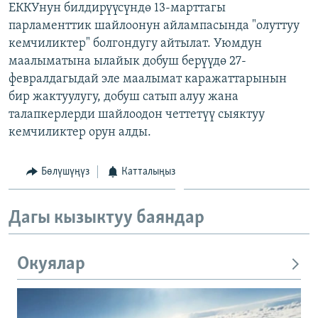
ЕККУнун билдирүүсүндө 13-марттагы
ОНЛАЙН ШЕРИНЕ
ЭЖЕ-СИҢДИЛЕР
парламенттик шайлоонун айлампасында "олуттуу
АЗАТТЫК+
кемчиликтер" болгондугу айтылат. Уюмдун
маалыматына ылайык добуш берүүдө 27-
ЫҢГАЙСЫЗ СУРООЛОР
февралдагыдай эле маалымат каражаттарынын
бир жактуулугу, добуш сатып алуу жана
ЭЕ/АРнун бардык сайттары
талапкерлерди шайлоодон четтетүү сыяктуу
кемчиликтер орун алды.
Бөлүшүңүз
Катталыңыз
Дагы кызыктуу баяндар
Окуялар