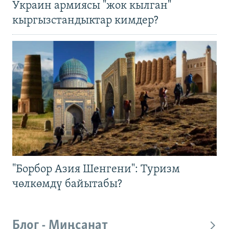
Украин армиясы "жок кылган"
кыргызстандыктар кимдер?
"Борбор Азия Шенгени": Туризм
чөлкөмдү байытабы?
Блог - Миңсанат