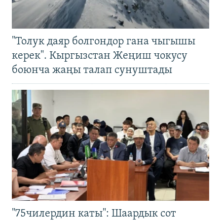
"Толук даяр болгондор гана чыгышы
керек". Кыргызстан Жеңиш чокусу
боюнча жаңы талап сунуштады
"75чилердин каты": Шаардык сот