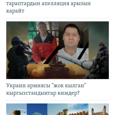
тараптардын апелляция арызын
карайт
Украин армиясы "жок кылган"
кыргызстандыктар кимдер?