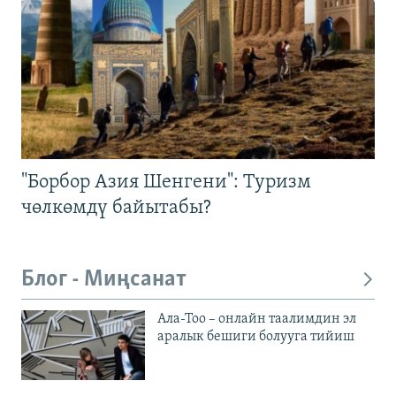
"Борбор Азия Шенгени": Туризм
чөлкөмдү байытабы?
Блог - Миңсанат
Ала-Тоо – онлайн таалимдин эл
аралык бешиги болууга тийиш