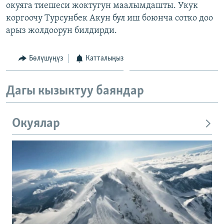
окуяга тиешеси жоктугун маалымдашты. Укук
коргоочу Турсунбек Акун бул иш боюнча сотко доо
арыз жолдоорун билдирди.
Бөлүшүңүз
Катталыңыз
Дагы кызыктуу баяндар
Окуялар