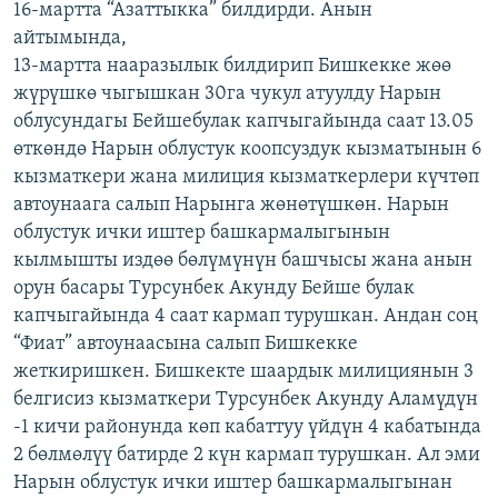
16-мартта “Азаттыкка” билдирди. Анын
ОНЛАЙН ШЕРИНЕ
ЭЖЕ-СИҢДИЛЕР
айтымында,
АЗАТТЫК+
13-мартта нааразылык билдирип Бишкекке жөө
жүрүшкө чыгышкан 30га чукул атуулду Нарын
ЫҢГАЙСЫЗ СУРООЛОР
облусундагы Бейшебулак капчыгайында саат 13.05
өткөндө Нарын облустук коопсуздук кызматынын 6
ЭЕ/АРнун бардык сайттары
кызматкери жана милиция кызматкерлери күчтөп
автоунаага салып Нарынга жөнөтүшкөн. Нарын
облустук ички иштер башкармалыгынын
кылмышты издөө бөлүмүнүн башчысы жана анын
орун басары Турсунбек Акунду Бейше булак
капчыгайында 4 саат кармап турушкан. Андан соң
“Фиат” автоунаасына салып Бишкекке
жеткиришкен. Бишкекте шаардык милициянын 3
белгисиз кызматкери Турсунбек Акунду Аламүдүн
-1 кичи районунда көп кабаттуу үйдүн 4 кабатында
2 бөлмөлүү батирде 2 күн кармап турушкан. Ал эми
Нарын облустук ички иштер башкармалыгынан