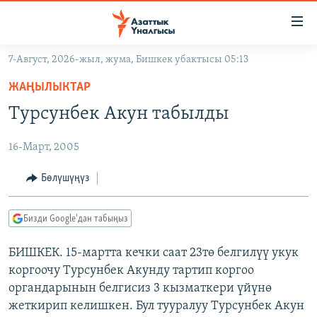
Линктер
Мазмунга
өтүңүз
7-Август, 2026-жыл, жума, Бишкек убактысы 05:13
Навигацияга
ЖАҢЫЛЫКТАР
өтүңүз
ЖАҢЫЛЫКТАР
КЫРГЫЗСТАН
Издөөгө
Турсунбек Акун табылды
салыңыз
ДҮЙНӨ
КЫРГЫЗСТАН
16-Март, 2005
УКРАИНА
САЯСАТ
ДҮЙНӨ
АТАЙЫН ИЛИКТӨӨ
ЭКОНОМИКА
БОРБОР АЗИЯ
Бөлүшүңүз
ТВ ПРОГРАММАЛАР
МАДАНИЯТ
Бизди Google'дан табыңыз
ПОДКАСТ
БҮГҮН АЗАТТЫКТА
БИШКЕК. 15-мартта кечки саат 23тө белгилүү укук
ӨЗГӨЧӨ ПИКИР
ЭКСПЕРТТЕР ТАЛДАЙТ
коргоочу Турсунбек Акунду тартип коргоо
БИЗ ЖАНА ДҮЙНӨ
органдарынын белгисиз 3 кызматкери үйүнө
Русский
жеткирип келишкен. Бул тууралуу Турсунбек Акун
ДАНИСТЕ