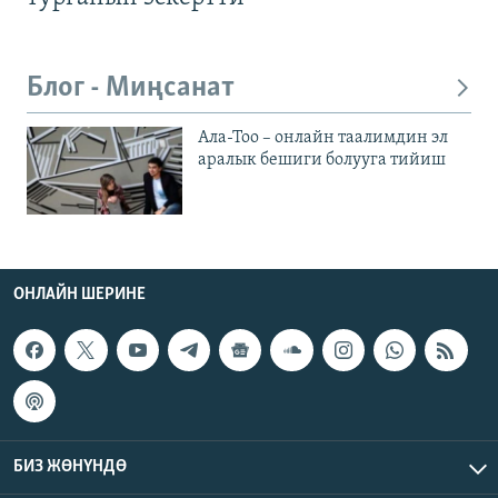
Блог - Миңсанат
Ала-Тоо – онлайн таалимдин эл
аралык бешиги болууга тийиш
ОНЛАЙН ШЕРИНЕ
БИЗ ЖӨНҮНДӨ