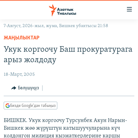
Линктер
Мазмунга
өтүңүз
7-Август, 2026-жыл, жума, Бишкек убактысы 21:58
Навигацияга
ЖАҢЫЛЫКТАР
өтүңүз
ЖАҢЫЛЫКТАР
КЫРГЫЗСТАН
Издөөгө
Укук коргоочу Баш прокуратурага
салыңыз
ДҮЙНӨ
КЫРГЫЗСТАН
арыз жолдоду
УКРАИНА
САЯСАТ
ДҮЙНӨ
18-Март, 2005
АТАЙЫН ИЛИКТӨӨ
ЭКОНОМИКА
БОРБОР АЗИЯ
ТВ ПРОГРАММАЛАР
Бөлүшүңүз
МАДАНИЯТ
ПОДКАСТ
БҮГҮН АЗАТТЫКТА
Бизди Google'дан табыңыз
ӨЗГӨЧӨ ПИКИР
ЭКСПЕРТТЕР ТАЛДАЙТ
БИШКЕК. Укук коргоочу Турсунбек Акун Нарын-
БИЗ ЖАНА ДҮЙНӨ
Русский
Бишкек жөө жүрүштүн катышуучуларына күч
ДАНИСТЕ
колдонгон милиция кызматкерлерине каршы