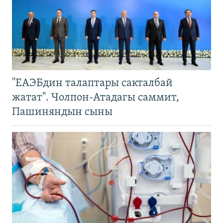
"ЕАЭБдин талаптары сакталбай
жатат". Чолпон-Атадагы саммит,
Пашиняндын сыны