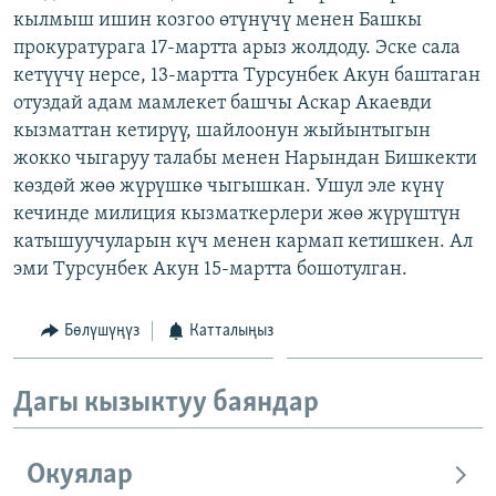
кылмыш ишин козгоо өтүнүчү менен Башкы
ОНЛАЙН ШЕРИНЕ
ЭЖЕ-СИҢДИЛЕР
прокуратурага 17-мартта арыз жолдоду. Эске сала
АЗАТТЫК+
кетүүчү нерсе, 13-мартта Турсунбек Акун баштаган
ЫҢГАЙСЫЗ СУРООЛОР
отуздай адам мамлекет башчы Аскар Акаевди
кызматтан кетирүү, шайлоонун жыйынтыгын
жокко чыгаруу талабы менен Нарындан Бишкекти
ЭЕ/АРнун бардык сайттары
көздөй жөө жүрүшкө чыгышкан. Ушул эле күнү
кечинде милиция кызматкерлери жөө жүрүштүн
катышуучуларын күч менен кармап кетишкен. Ал
эми Турсунбек Акун 15-мартта бошотулган.
Бөлүшүңүз
Катталыңыз
Дагы кызыктуу баяндар
Окуялар