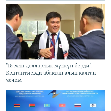
"15 млн долларлык мүлкүн берди".
Конгантиевди абактан алып калган
чечим