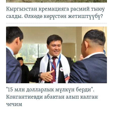
Кыргызстан кремацияга расмий тыюу
салды. Өлкөдө көрүстөн жетиштүүбү?
"15 млн долларлык мүлкүн берди".
Конгантиевди абактан алып калган
чечим