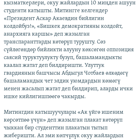
кызматкерлери, окуу жайлардын 10 миңден ашуун
ОНЛАЙН ШЕРИНЕ
ЭЖЕ-СИҢДИЛЕР
студенти катышты. Митингге келгендер
АЗАТТЫК+
«Президент Аскар Акаевдин бийлигин
колдойбуз!», «Бишкек демократияны колдойт,
ЫҢГАЙСЫЗ СУРООЛОР
анархияга каршы» деп жазылган
транспаранттарды көтөрүп турушту. Сөз
ЭЕ/АРнун бардык сайттары
сүйлөгөндөр бийликти алууну көксөгөн оппозиция
саясий туруктуулукту бузуп, башаламандыкты
каалап жатат деп билдиришти. Улуттук
гвардиянын башчысы Абдыгул Чотбаев өлкөдөгү
башаламандык чет элдик уюмдардын көмөгү
менен жасалып жатат деп билдирип, аларды ички
ишке кийлигишпөөгө чакырды.
Митингдин катышуучулары «Ак үйгө ишеним
көрсөтпөө үчүн» деп жазылган плакат көтөрүп
чыккан бир студенттин плакатын тытып
жиберишти. Ал эми көпчүлүк окуу жайлардын