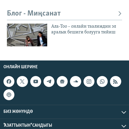
Блог - Миңсанат
Ала-Тоо – онлайн таалимдин эл
аралык бешиги болууга тийиш
ОНЛАЙН ШЕРИНЕ
БИЗ ЖӨНҮНДӨ
"АЗАТТЫКТЫН" САНДЫГЫ