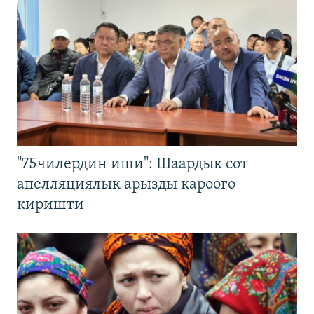
"75чилердин иши": Шаардык сот
апелляциялык арызды кароого
киришти