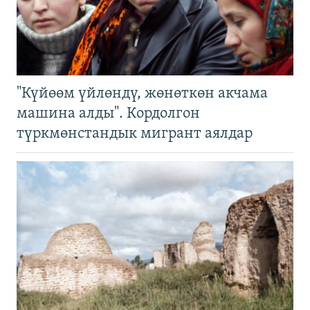
"Күйөөм үйлөндү, жөнөткөн акчама
машина алды". Кордолгон
түркмөнстандык мигрант аялдар