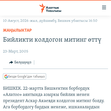
Линктер
Мазмунга
өтүңүз
10-Август, 2026-жыл, дүйшөмбү, Бишкек убактысы 16:50
Навигацияга
ЖАҢЫЛЫКТАР
өтүңүз
ЖАҢЫЛЫКТАР
КЫРГЫЗСТАН
Издөөгө
Бийликти колдогон митинг өттү
салыңыз
ДҮЙНӨ
КЫРГЫЗСТАН
23-Март, 2005
УКРАИНА
САЯСАТ
ДҮЙНӨ
АТАЙЫН ИЛИКТӨӨ
ЭКОНОМИКА
БОРБОР АЗИЯ
Бөлүшүңүз
ТВ ПРОГРАММАЛАР
МАДАНИЯТ
Бизди Google'дан табыңыз
ПОДКАСТ
БҮГҮН АЗАТТЫКТА
БИШКЕК. 22-мартта Бишкектин борбордук
ӨЗГӨЧӨ ПИКИР
ЭКСПЕРТТЕР ТАЛДАЙТ
«Алатоо» аянтында азыркы бийлик менен
БИЗ ЖАНА ДҮЙНӨ
президент Аскар Акаевди колдогон митинг болду.
Русский
Ага борбордогу бардык мекеме, ишканалардын
ДАНИСТЕ