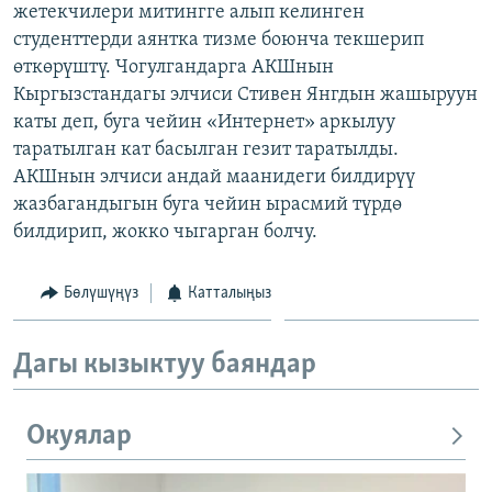
жетекчилери митингге алып келинген
студенттерди аянтка тизме боюнча текшерип
өткөрүштү. Чогулгандарга АКШнын
Кыргызстандагы элчиси Стивен Янгдын жашыруун
каты деп, буга чейин «Интернет» аркылуу
таратылган кат басылган гезит таратылды.
АКШнын элчиси андай маанидеги билдирүү
жазбагандыгын буга чейин ырасмий түрдө
билдирип, жокко чыгарган болчу.
Бөлүшүңүз
Катталыңыз
Дагы кызыктуу баяндар
Окуялар