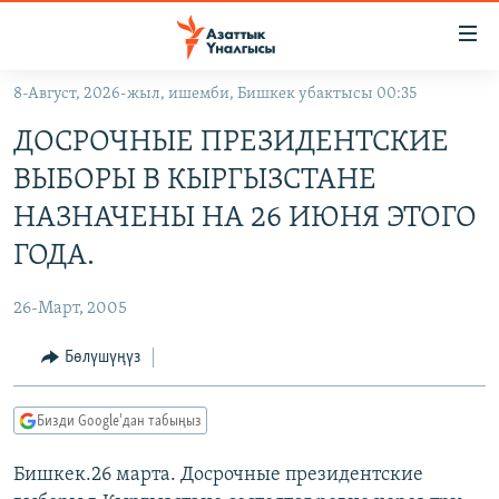
Линктер
Мазмунга
өтүңүз
8-Август, 2026-жыл, ишемби, Бишкек убактысы 00:35
Навигацияга
ЖАҢЫЛЫКТАР
өтүңүз
ДОСРОЧНЫЕ ПРЕЗИДЕНТСКИЕ
КЫРГЫЗСТАН
Издөөгө
ВЫБОРЫ В КЫРГЫЗСТАНЕ
салыңыз
ДҮЙНӨ
КЫРГЫЗСТАН
НАЗНАЧЕНЫ НА 26 ИЮНЯ ЭТОГО
УКРАИНА
САЯСАТ
ДҮЙНӨ
ГОДА.
АТАЙЫН ИЛИКТӨӨ
ЭКОНОМИКА
БОРБОР АЗИЯ
26-Март, 2005
ТВ ПРОГРАММАЛАР
МАДАНИЯТ
Бөлүшүңүз
ПОДКАСТ
БҮГҮН АЗАТТЫКТА
ӨЗГӨЧӨ ПИКИР
ЭКСПЕРТТЕР ТАЛДАЙТ
Бизди Google'дан табыңыз
БИЗ ЖАНА ДҮЙНӨ
Русский
Бишкек.26 марта. Досрочные президентские
ДАНИСТЕ