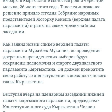
выборы в Кыргызстане состоятся ровно через три
ОНЛАЙН ШЕРИНЕ
ЭЖЕ-СИҢДИЛЕР
месяца, 26 июня этого года. Такое единогласное
решение приняло сегодня Собрание народных
АЗАТТЫК+
представителей Жогорку Кенеша (верхняя палата
ЫҢГАЙСЫЗ СУРООЛОР
парламента) страны на своем чрезвычайном
заседании.
ЭЕ/АРнун бардык сайттары
Как заявил новый спикер верхней палаты
парламента Муратбек Мукашев, до проведения
досрочных президентских выборов будут
сохранены полномочия и старого двухпалатного
парламента Кыргызстана. Он должен прекратить
свою работу со дня вступления в должность нового
главы Кыргызстана.
Выступая вчера на пленарном заседании нижней
палаты кыргызского парламента, председатель
Конституционного суда Кыргызстана Чолпон