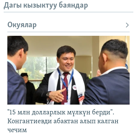
Дагы кызыктуу баяндар
Окуялар
"15 млн долларлык мүлкүн берди".
Конгантиевди абактан алып калган
чечим