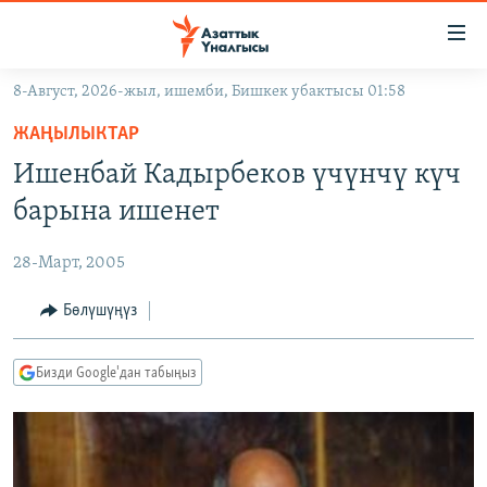
Линктер
Мазмунга
өтүңүз
8-Август, 2026-жыл, ишемби, Бишкек убактысы 01:58
Навигацияга
ЖАҢЫЛЫКТАР
өтүңүз
ЖАҢЫЛЫКТАР
КЫРГЫЗСТАН
Издөөгө
Ишенбай Кадырбеков үчүнчү күч
салыңыз
ДҮЙНӨ
КЫРГЫЗСТАН
барына ишенет
УКРАИНА
САЯСАТ
ДҮЙНӨ
28-Март, 2005
АТАЙЫН ИЛИКТӨӨ
ЭКОНОМИКА
БОРБОР АЗИЯ
ТВ ПРОГРАММАЛАР
Бөлүшүңүз
МАДАНИЯТ
ПОДКАСТ
БҮГҮН АЗАТТЫКТА
Бизди Google'дан табыңыз
ӨЗГӨЧӨ ПИКИР
ЭКСПЕРТТЕР ТАЛДАЙТ
БИЗ ЖАНА ДҮЙНӨ
Русский
ДАНИСТЕ