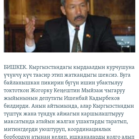
ОНЛАЙН ШЕРИНЕ
ЭЖЕ-СИҢДИЛЕР
АЗАТТЫК+
ЫҢГАЙСЫЗ СУРООЛОР
ЭЕ/АРнун бардык сайттары
БИШКЕК. Кыргызстандагы кырдаалдын курчушуна
үчүнчү күч таасир этип жаткандыгы шексиз. Буга
байланышкан пикирин бүгүн ишин убактылуу
токтоткон Жогорку Кеңештин Мыйзам чыгаруу
жыйынынын депутаты Ишенбай Кадырбеков
билдирди. Анын айтымында, алар Кыргызстандын
түштүк жана түндүк аймагын каршылаштыруу
максатында атайын жалган ушактарды таратып,
митингдерди уюштуруп, координациялык
борбордун атынан келип, ишканаларды колго алып