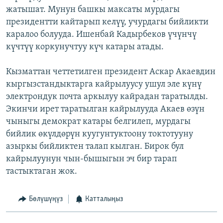
жатышат. Мунун башкы максаты мурдагы
президентти кайтарып келүү, учурдагы бийликти
каралоо болууда. Ишенбай Кадырбеков үчүнчү
күчтүү коркунучтуу күч катары атады.
Кызматтан четтетилген президент Аскар Акаевдин
кыргызстандыктарга кайрылуусу ушул эле күнү
электрондук почта аркылуу кайрадан таратылды.
Экинчи ирет таратылган кайрылууда Акаев өзүн
чыныгы демократ катары белгилеп, мурдагы
бийлик өкүлдөрүн куугунтуктоону токтотууну
азыркы бийликтен талап кылган. Бирок бул
кайрылуунун чын-бышыгын эч бир тарап
тастыктаган жок.
Бөлүшүңүз
Катталыңыз