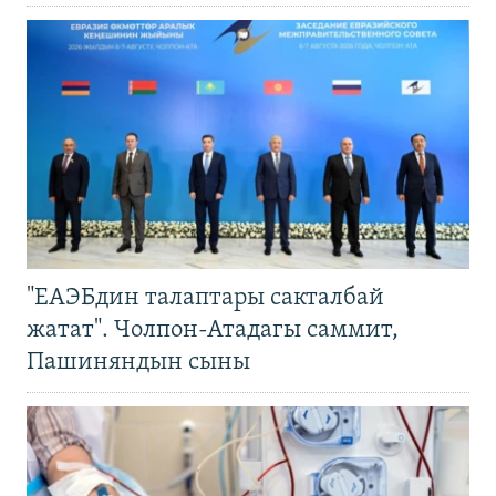
"ЕАЭБдин талаптары сакталбай
жатат". Чолпон-Атадагы саммит,
Пашиняндын сыны