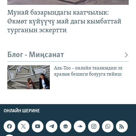
Мунай базарындагы каатчылык:
Өкмөт күйүүчү май дагы кымбаттай
турганын эскертти
Блог - Миңсанат
Ала-Тоо – онлайн таалимдин эл
аралык бешиги болууга тийиш
ОНЛАЙН ШЕРИНЕ