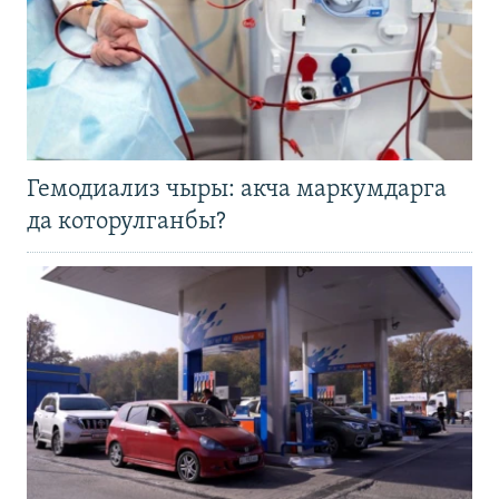
Гемодиализ чыры: акча маркумдарга
да которулганбы?