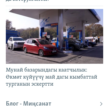
Мунай базарындагы каатчылык:
Өкмөт күйүүчү май дагы кымбаттай
турганын эскертти
Блог - Миңсанат