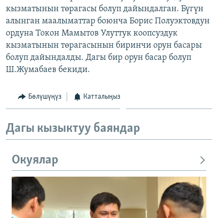
кызматынын төрагасы болуп дайындалган. Бүгүн
ОНЛАЙН ШЕРИНЕ
ЭЖЕ-СИҢДИЛЕР
алынган маалыматтар боюнча Борис Полуэктовдун
АЗАТТЫК+
ордуна Токон Мамытов Улуттук коопсуздук
ЫҢГАЙСЫЗ СУРООЛОР
кызматынын төрагасынын биринчи орун басары
болуп дайындалды. Дагы бир орун басар болуп
Ш.Жумабаев бекиди.
ЭЕ/АРнун бардык сайттары
Бөлүшүңүз
Катталыңыз
Дагы кызыктуу баяндар
Окуялар