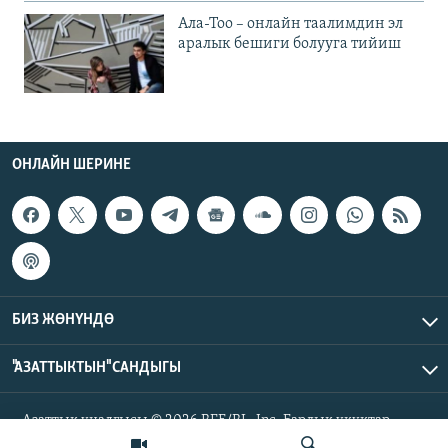
Ала-Тоо – онлайн таалимдин эл
аралык бешиги болууга тийиш
ОНЛАЙН ШЕРИНЕ
БИЗ ЖӨНҮНДӨ
"АЗАТТЫКТЫН" САНДЫГЫ
Азаттык үналгысы © 2026 RFE/RL, Inc. Бардык укуктар
корголгон.