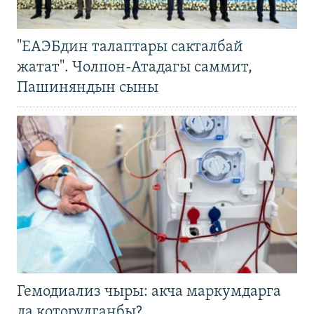
"ЕАЭБдин талаптары сакталбай
жатат". Чолпон-Атадагы саммит,
Пашиняндын сыны
Гемодиализ чыры: акча маркумдарга
да которулганбы?