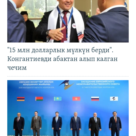
"15 млн долларлык мүлкүн берди".
Конгантиевди абактан алып калган
чечим