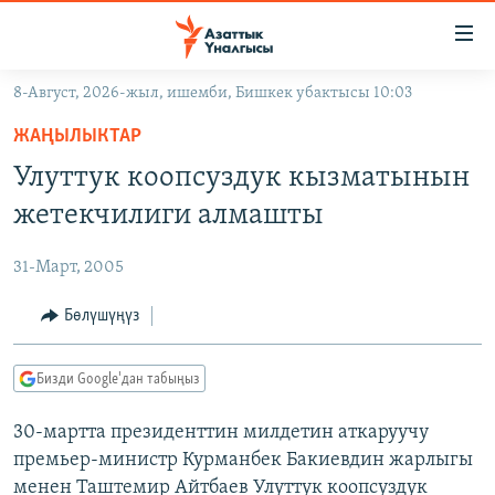
Линктер
Мазмунга
өтүңүз
8-Август, 2026-жыл, ишемби, Бишкек убактысы 10:03
Навигацияга
ЖАҢЫЛЫКТАР
өтүңүз
ЖАҢЫЛЫКТАР
КЫРГЫЗСТАН
Издөөгө
Улуттук коопсуздук кызматынын
салыңыз
ДҮЙНӨ
КЫРГЫЗСТАН
жетекчилиги алмашты
УКРАИНА
САЯСАТ
ДҮЙНӨ
31-Март, 2005
АТАЙЫН ИЛИКТӨӨ
ЭКОНОМИКА
БОРБОР АЗИЯ
ТВ ПРОГРАММАЛАР
Бөлүшүңүз
МАДАНИЯТ
ПОДКАСТ
БҮГҮН АЗАТТЫКТА
Бизди Google'дан табыңыз
ӨЗГӨЧӨ ПИКИР
ЭКСПЕРТТЕР ТАЛДАЙТ
30-мартта президенттин милдетин аткаруучу
БИЗ ЖАНА ДҮЙНӨ
Русский
премьер-министр Курманбек Бакиевдин жарлыгы
ДАНИСТЕ
менен Таштемир Айтбаев Улуттук коопсуздук