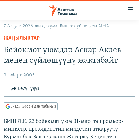
Линктер
Мазмунга
өтүңүз
7-Август, 2026-жыл, жума, Бишкек убактысы 21:42
Навигацияга
ЖАҢЫЛЫКТАР
өтүңүз
ЖАҢЫЛЫКТАР
КЫРГЫЗСТАН
Издөөгө
Бейөкмөт уюмдар Аскар Акаев
салыңыз
ДҮЙНӨ
КЫРГЫЗСТАН
менен сүйлөшүүнү жактабайт
УКРАИНА
САЯСАТ
ДҮЙНӨ
31-Март, 2005
АТАЙЫН ИЛИКТӨӨ
ЭКОНОМИКА
БОРБОР АЗИЯ
ТВ ПРОГРАММАЛАР
Бөлүшүңүз
МАДАНИЯТ
ПОДКАСТ
БҮГҮН АЗАТТЫКТА
Бизди Google'дан табыңыз
ӨЗГӨЧӨ ПИКИР
ЭКСПЕРТТЕР ТАЛДАЙТ
БИШКЕК. 23 бейөкмөт уюм 31-мартта премьер-
БИЗ ЖАНА ДҮЙНӨ
Русский
министр, президенттин милдетин аткаруучу
ДАНИСТЕ
Курманбек Бакиев жана Жогорку Кеңештин