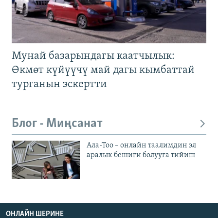
Мунай базарындагы каатчылык:
Өкмөт күйүүчү май дагы кымбаттай
турганын эскертти
Блог - Миңсанат
Ала-Тоо – онлайн таалимдин эл
аралык бешиги болууга тийиш
ОНЛАЙН ШЕРИНЕ