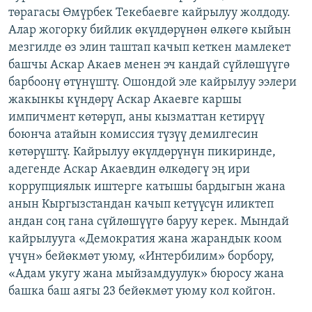
төрагасы Өмүрбек Текебаевге кайрылуу жолдоду.
ОНЛАЙН ШЕРИНЕ
ЭЖЕ-СИҢДИЛЕР
Алар жогорку бийлик өкүлдөрүнөн өлкөгө кыйын
АЗАТТЫК+
мезгилде өз элин таштап качып кеткен мамлекет
ЫҢГАЙСЫЗ СУРООЛОР
башчы Аскар Акаев менен эч кандай сүйлөшүүгө
барбоонү өтүнүштү. Ошондой эле кайрылуу ээлери
жакынкы күндөрү Аскар Акаевге каршы
ЭЕ/АРнун бардык сайттары
импичмент көтөрүп, аны кызматтан кетирүү
боюнча атайын комиссия түзүү демилгесин
көтөрүштү. Кайрылуу өкүлдөрүнүн пикиринде,
адегенде Аскар Акаевдин өлкөдөгү эң ири
коррупциялык иштерге катышы бардыгын жана
анын Кыргызстандан качып кетүүсүн иликтеп
андан соң гана сүйлөшүүгө баруу керек. Мындай
кайрылууга «Демократия жана жарандык коом
үчүн» бейөкмөт уюму, «Интербилим» борбору,
«Адам укугу жана мыйзамдуулук» бюросу жана
башка баш аягы 23 бейөкмөт уюму кол койгон.