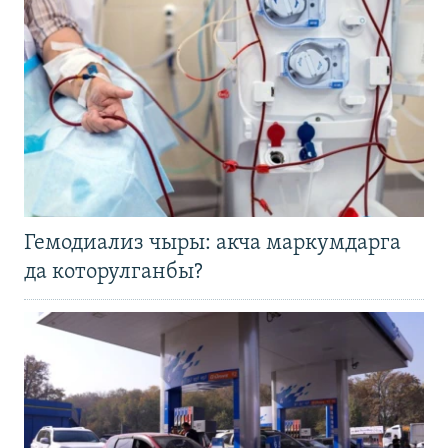
Гемодиализ чыры: акча маркумдарга
да которулганбы?