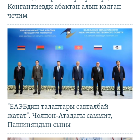
Конгантиевди абактан алып калган
чечим
"ЕАЭБдин талаптары сакталбай
жатат". Чолпон-Атадагы саммит,
Пашиняндын сыны