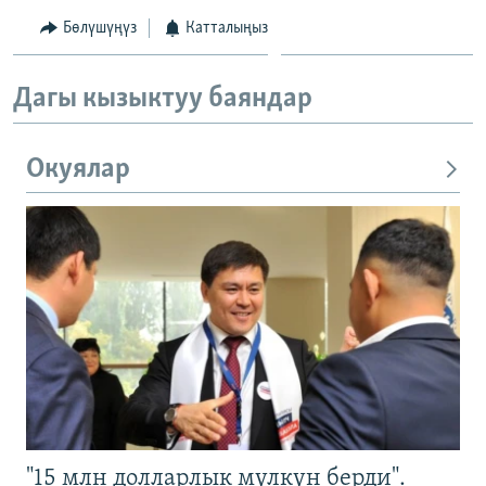
Бөлүшүңүз
Катталыңыз
Дагы кызыктуу баяндар
Окуялар
"15 млн долларлык мүлкүн берди".