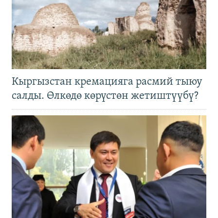
Кыргызстан кремацияга расмий тыюу
салды. Өлкөдө көрүстөн жетиштүүбү?