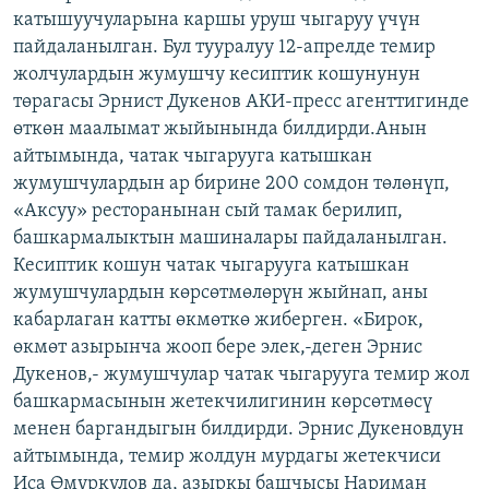
катышуучуларына каршы уруш чыгаруу үчүн
ОНЛАЙН ШЕРИНЕ
ЭЖЕ-СИҢДИЛЕР
пайдаланылган. Бул тууралуу 12-апрелде темир
АЗАТТЫК+
жолчулардын жумушчу кесиптик кошунунун
ЫҢГАЙСЫЗ СУРООЛОР
төрагасы Эрнист Дукенов АКИ-пресс агенттигинде
өткөн маалымат жыйынында билдирди.Анын
айтымында, чатак чыгарууга катышкан
ЭЕ/АРнун бардык сайттары
жумушчулардын ар бирине 200 сомдон төлөнүп,
«Аксуу» ресторанынан сый тамак берилип,
башкармалыктын машиналары пайдаланылган.
Кесиптик кошун чатак чыгарууга катышкан
жумушчулардын көрсөтмөлөрүн жыйнап, аны
кабарлаган катты өкмөткө жиберген. «Бирок,
өкмөт азырынча жооп бере элек,-деген Эрнис
Дукенов,- жумушчулар чатак чыгарууга темир жол
башкармасынын жетекчилигинин көрсөтмөсү
менен баргандыгын билдирди. Эрнис Дукеновдун
айтымында, темир жолдун мурдагы жетекчиси
Иса Өмүркулов да, азыркы башчысы Нариман