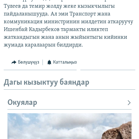
Тулеев да темир жолду жеке кызыкчылыгы
пайдаланышууда. Ал эми Транспорт жана
коммуникация министринин милдетин аткаруучу
Ишенбай Кадырбеков тармакты иликтеп
жаткандыгын жана анын жыйынтыгы кийинки
жумада каралаарын билдирди.
Бөлүшүңүз
Катталыңыз
Дагы кызыктуу баяндар
Окуялар