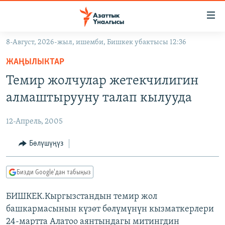
Линктер
Мазмунга
өтүңүз
8-Август, 2026-жыл, ишемби, Бишкек убактысы 12:36
Навигацияга
ЖАҢЫЛЫКТАР
өтүңүз
ЖАҢЫЛЫКТАР
КЫРГЫЗСТАН
Издөөгө
Темир жолчулар жетекчилигин
салыңыз
ДҮЙНӨ
КЫРГЫЗСТАН
алмаштырууну талап кылууда
УКРАИНА
САЯСАТ
ДҮЙНӨ
12-Апрель, 2005
АТАЙЫН ИЛИКТӨӨ
ЭКОНОМИКА
БОРБОР АЗИЯ
ТВ ПРОГРАММАЛАР
Бөлүшүңүз
МАДАНИЯТ
ПОДКАСТ
БҮГҮН АЗАТТЫКТА
Бизди Google'дан табыңыз
ӨЗГӨЧӨ ПИКИР
ЭКСПЕРТТЕР ТАЛДАЙТ
БИШКЕК.Кыргызстандын темир жол
БИЗ ЖАНА ДҮЙНӨ
Русский
башкармасынын күзөт бөлүмүнүн кызматкерлери
ДАНИСТЕ
24-мартта Алатоо аянтындагы митингдин