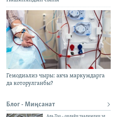
Гемодиализ чыры: акча маркумдарга
да которулганбы?
Блог - Миңсанат
Ала-Тоо – онлайн таалимдин эл