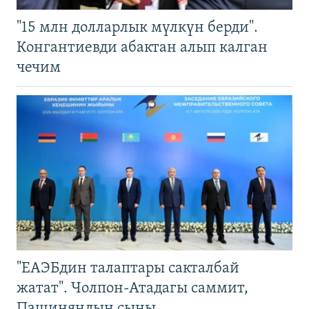
"15 млн долларлык мүлкүн берди".
Конгантиевди абактан алып калган
чечим
"ЕАЭБдин талаптары сакталбай
жатат". Чолпон-Атадагы саммит,
Пашиняндын сыны