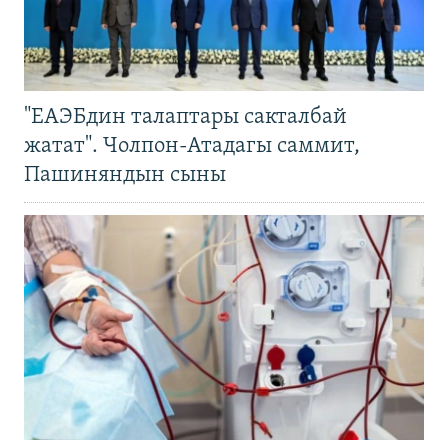
"ЕАЭБдин талаптары сакталбай
жатат". Чолпон-Атадагы саммит,
Пашиняндын сыны