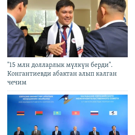
"15 млн долларлык мүлкүн берди".
Конгантиевди абактан алып калган
чечим