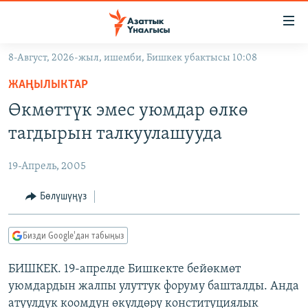
Линктер
Мазмунга
өтүңүз
8-Август, 2026-жыл, ишемби, Бишкек убактысы 10:08
Навигацияга
ЖАҢЫЛЫКТАР
өтүңүз
ЖАҢЫЛЫКТАР
КЫРГЫЗСТАН
Издөөгө
Өкмөттүк эмес уюмдар өлкө
салыңыз
ДҮЙНӨ
КЫРГЫЗСТАН
тагдырын талкуулашууда
УКРАИНА
САЯСАТ
ДҮЙНӨ
19-Апрель, 2005
АТАЙЫН ИЛИКТӨӨ
ЭКОНОМИКА
БОРБОР АЗИЯ
ТВ ПРОГРАММАЛАР
Бөлүшүңүз
МАДАНИЯТ
ПОДКАСТ
БҮГҮН АЗАТТЫКТА
Бизди Google'дан табыңыз
ӨЗГӨЧӨ ПИКИР
ЭКСПЕРТТЕР ТАЛДАЙТ
БИШКЕК. 19-апрелде Бишкекте бейөкмөт
БИЗ ЖАНА ДҮЙНӨ
Русский
уюмдардын жалпы улуттук форуму башталды. Анда
ДАНИСТЕ
атуулдук коомдун өкүлдөрү конституциялык