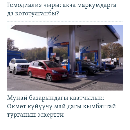
Гемодиализ чыры: акча маркумдарга
да которулганбы?
Мунай базарындагы каатчылык:
Өкмөт күйүүчү май дагы кымбаттай
турганын эскертти