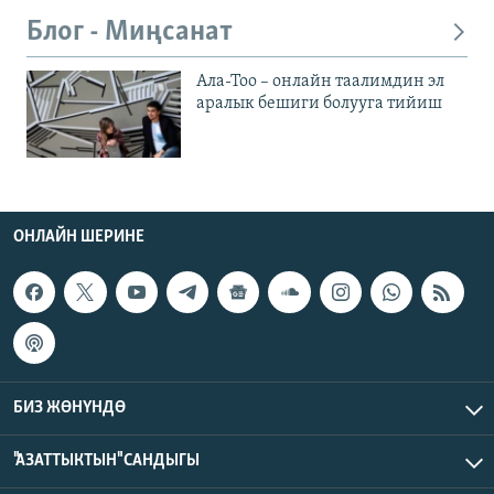
Блог - Миңсанат
Ала-Тоо – онлайн таалимдин эл
аралык бешиги болууга тийиш
ОНЛАЙН ШЕРИНЕ
БИЗ ЖӨНҮНДӨ
"АЗАТТЫКТЫН" САНДЫГЫ