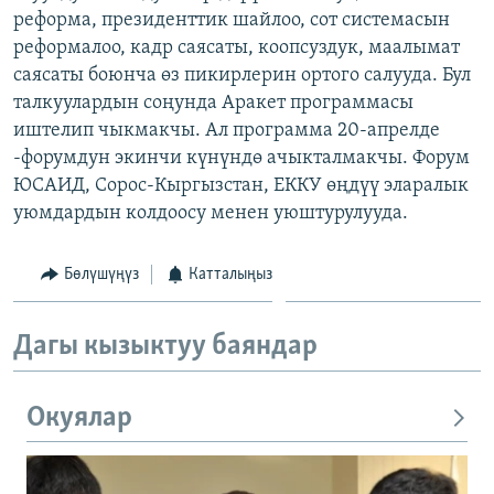
реформа, президенттик шайлоо, сот системасын
ОНЛАЙН ШЕРИНЕ
ЭЖЕ-СИҢДИЛЕР
реформалоо, кадр саясаты, коопсуздук, маалымат
АЗАТТЫК+
саясаты боюнча өз пикирлерин ортого салууда. Бул
ЫҢГАЙСЫЗ СУРООЛОР
талкуулардын соңунда Аракет программасы
иштелип чыкмакчы. Ал программа 20-апрелде
-форумдун экинчи күнүндө ачыкталмакчы. Форум
ЭЕ/АРнун бардык сайттары
ЮСАИД, Сорос-Кыргызстан, ЕККУ өңдүү эларалык
уюмдардын колдоосу менен уюштурулууда.
Бөлүшүңүз
Катталыңыз
Дагы кызыктуу баяндар
Окуялар