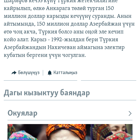
Шарифов кечээ күнү Түркия жетекчилигине
ОНЛАЙН ШЕРИНЕ
ЭЖЕ-СИҢДИЛЕР
кайрылып, өлкө Анкарага төлөй турган 150
миллион доллар карызды кечүүнү суранды. Анын
АЗАТТЫК+
айтымында, 150 миллион доллар Азербайжан үчүн
ЫҢГАЙСЫЗ СУРООЛОР
өтө чоң акча, Түркия болсо аны оңой эле кечип
койо алат. Карыз - 1992-жылдан бери Түркия
Азербайжандын Нахичеван аймагына электир
ЭЕ/АРнун бардык сайттары
кубатын бергени үчүн чогулган.
Бөлүшүңүз
Катталыңыз
Дагы кызыктуу баяндар
Окуялар