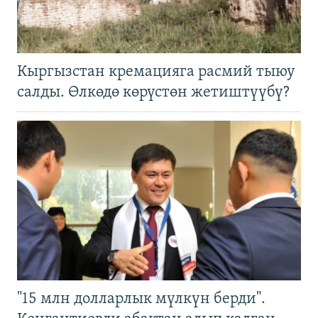
Кыргызстан кремацияга расмий тыюу
салды. Өлкөдө көрүстөн жетиштүүбү?
"15 млн долларлык мүлкүн берди".