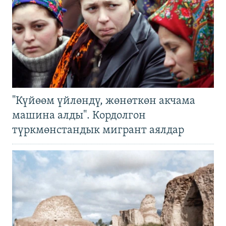
"Күйөөм үйлөндү, жөнөткөн акчама
машина алды". Кордолгон
түркмөнстандык мигрант аялдар