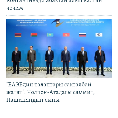
Конгантиевди абактан алып калган
чечим
"ЕАЭБдин талаптары сакталбай
жатат". Чолпон-Атадагы саммит,
Пашиняндын сыны