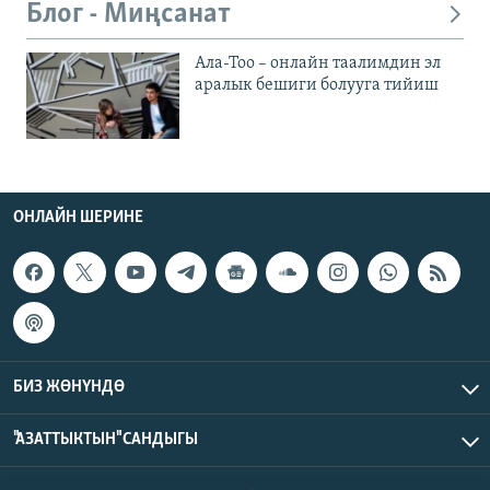
Блог - Миңсанат
Ала-Тоо – онлайн таалимдин эл
аралык бешиги болууга тийиш
ОНЛАЙН ШЕРИНЕ
БИЗ ЖӨНҮНДӨ
"АЗАТТЫКТЫН" САНДЫГЫ