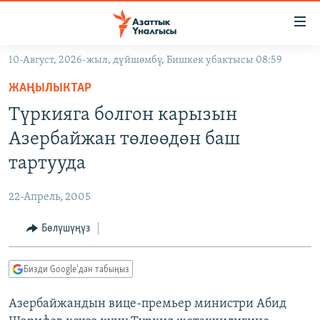
Линктер
Мазмунга
өтүңүз
10-Август, 2026-жыл, дүйшөмбү, Бишкек убактысы 08:59
Навигацияга
ЖАҢЫЛЫКТАР
өтүңүз
ЖАҢЫЛЫКТАР
КЫРГЫЗСТАН
Издөөгө
Түркияга болгон карызын
салыңыз
ДҮЙНӨ
КЫРГЫЗСТАН
Азербайжан төлөөдөн баш
УКРАИНА
САЯСАТ
ДҮЙНӨ
тартууда
АТАЙЫН ИЛИКТӨӨ
ЭКОНОМИКА
БОРБОР АЗИЯ
22-Апрель, 2005
ТВ ПРОГРАММАЛАР
МАДАНИЯТ
Бөлүшүңүз
ПОДКАСТ
БҮГҮН АЗАТТЫКТА
ӨЗГӨЧӨ ПИКИР
ЭКСПЕРТТЕР ТАЛДАЙТ
Бизди Google'дан табыңыз
БИЗ ЖАНА ДҮЙНӨ
Русский
Азербайжандын вице-премьер министри Абид
ДАНИСТЕ