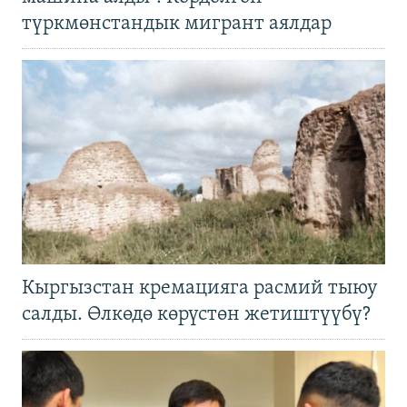
түркмөнстандык мигрант аялдар
Кыргызстан кремацияга расмий тыюу
салды. Өлкөдө көрүстөн жетиштүүбү?