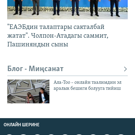
"ЕАЭБдин талаптары сакталбай
жатат". Чолпон-Атадагы саммит,
Пашиняндын сыны
Блог - Миңсанат
Ала-Тоо – онлайн таалимдин эл
аралык бешиги болууга тийиш
ОНЛАЙН ШЕРИНЕ