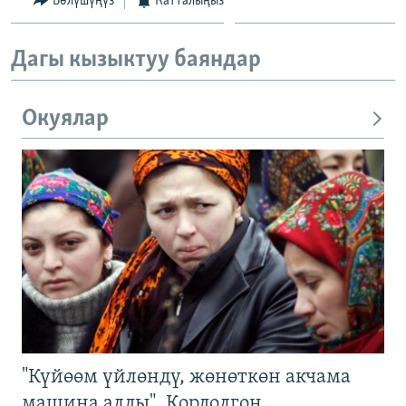
Бөлүшүңүз
Катталыңыз
Дагы кызыктуу баяндар
Окуялар
"Күйөөм үйлөндү, жөнөткөн акчама
машина алды". Кордолгон