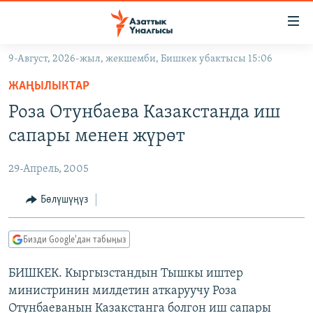
Линктер
Мазмунга
өтүңүз
9-Август, 2026-жыл, жекшемби, Бишкек убактысы 15:06
Навигацияга
ЖАҢЫЛЫКТАР
өтүңүз
ЖАҢЫЛЫКТАР
КЫРГЫЗСТАН
Издөөгө
Роза Отунбаева Казакстанда иш
салыңыз
ДҮЙНӨ
КЫРГЫЗСТАН
сапары менен жүрөт
УКРАИНА
САЯСАТ
ДҮЙНӨ
29-Апрель, 2005
АТАЙЫН ИЛИКТӨӨ
ЭКОНОМИКА
БОРБОР АЗИЯ
ТВ ПРОГРАММАЛАР
Бөлүшүңүз
МАДАНИЯТ
ПОДКАСТ
БҮГҮН АЗАТТЫКТА
Бизди Google'дан табыңыз
ӨЗГӨЧӨ ПИКИР
ЭКСПЕРТТЕР ТАЛДАЙТ
БИШКЕК. Кыргызстандын Тышкы иштер
БИЗ ЖАНА ДҮЙНӨ
Русский
министринин милдетин аткаруучу Роза
ДАНИСТЕ
Отунбаеванын Казакстанга болгон иш сапары