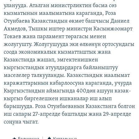
уланууда. Аталган министрликтин басма сөз
ОНЛАЙН ШЕРИНЕ
ЭЖЕ-СИҢДИЛЕР
кызматынын маалыматына караганда, Роза
АЗАТТЫК+
Отунбаева Казакстандын өкмөт башчысы Даниел
ЫҢГАЙСЫЗ СУРООЛОР
Ахмедов, Тышкы иштер министри Касымжоомарт
Токаев жана парламент төрагасы менен
жолугушту. Жолугушууда эки өлкөнүн ортосундагы
ЭЕ/АРнун бардык сайттары
соода экономикалык кызматташтык жана
Казакстанда жашап, эмгектенишкен
кыргызстандык атуулдардарга байланыштуу
маселелер талкууланды. Казакстандык маалымат
каражаттарынын кабарлоосуна караганда, учурда
Кыргызстандын аймагында 400дөн ашуун казак-
кыргыз биргелешкен ишканалар иш алып
барышууда. Роза Отунбаеванын Казакстанга болгон
иш сапары 27-апрелде башталды жана 29-апрелде
соңуна чыгат.