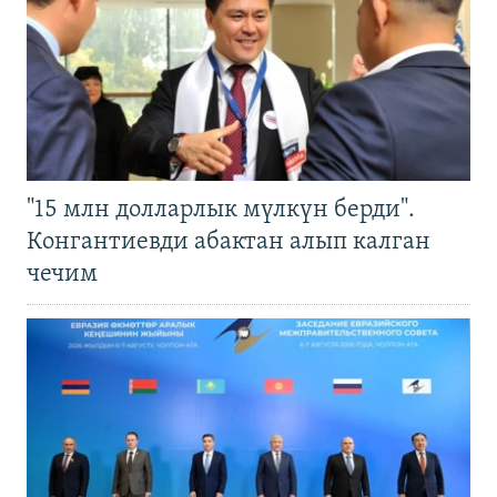
"15 млн долларлык мүлкүн берди".
Конгантиевди абактан алып калган
чечим