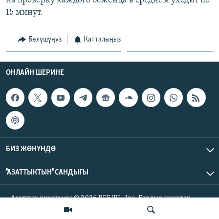
на проверку каждого беженца в среднем уходит по
15 минут.
Бөлүшүңүз
Катталыңыз
ОНЛАЙН ШЕРИНЕ
БИЗ ЖӨНҮНДӨ
"АЗАТТЫКТЫН" САНДЫГЫ
Азаттык үналгысы © 2026 RFE/RL, Inc. Бардык укуктар
корголгон.