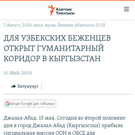
Линктер
Мазмунга
өтүңүз
7-Август, 2026-жыл, жума, Бишкек убактысы 15:32
Навигацияга
ЖАҢЫЛЫКТАР
өтүңүз
ДЛЯ УЗБЕКСКИХ БЕЖЕНЦЕВ
КЫРГЫЗСТАН
Издөөгө
ОТКРЫТ ГУМАНИТАРНЫЙ
салыңыз
ДҮЙНӨ
КЫРГЫЗСТАН
КОРИДОР В КЫРГЫЗСТАН
УКРАИНА
САЯСАТ
ДҮЙНӨ
15-Май, 2005
АТАЙЫН ИЛИКТӨӨ
ЭКОНОМИКА
БОРБОР АЗИЯ
ТВ ПРОГРАММАЛАР
Бөлүшүңүз
МАДАНИЯТ
ПОДКАСТ
БҮГҮН АЗАТТЫКТА
Бизди Google'дан табыңыз
ӨЗГӨЧӨ ПИКИР
ЭКСПЕРТТЕР ТАЛДАЙТ
Джалал-Абад. 15 мая. Сегодня во второй половине
БИЗ ЖАНА ДҮЙНӨ
Русский
дня в город Джалал-Абад (Кыргызстан) прибыла
ДАНИСТЕ
специальная миссия ООН и ОБСЕ для