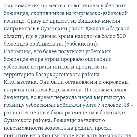
ОНЛАЙН ШЕРИНЕ
ознакомления на месте с положением узбекских
ЭЖЕ-СИҢДИЛЕР
беженцев, скопившихся на кыргызско-узбекской
АЗАТТЫК+
границе. Сразу по прилету из Бишкека миссия
ЫҢГАЙСЫЗ СУРООЛОР
направилась в Сузакский район Джалал-Абадской
области, где в данное время находится более 500
беженцев из Андижана (Узбекистан).
ЭЕ/АРнун бардык сайттары
Напомним, что более полутысяч узбекских
беженцев вчера утром прорвало оцепление
узбекских пограничников и проникло на
территорию Базаркоргонского района
Кыргызстана. Они были остановлены и окружены
пограничниками Кыргызстана. По словам самих
беженцев, во время перехода через кыргызскую
границу узбекскими войсками убито 7 человек, 18 –
ранено. Раненные были размещены в больницах
Сузакского района. Беженцы заявляют о
невозможности возврата на родину, просят
приютить их в Кыргызстане или дать возможность